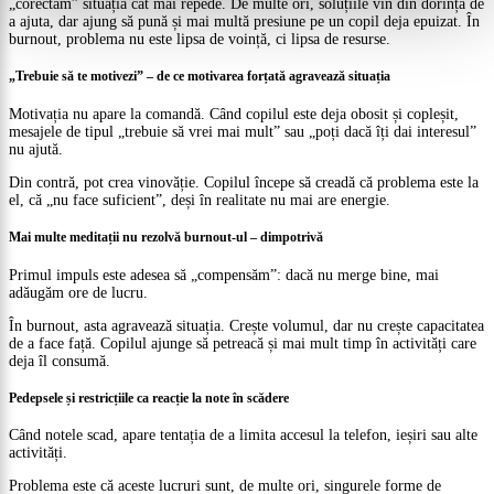
„corectăm” situația cât mai repede. De multe ori, soluțiile vin din dorința de
a ajuta, dar ajung să pună și mai multă presiune pe un copil deja epuizat. În
burnout, problema nu este lipsa de voință, ci lipsa de resurse.
„Trebuie să te motivezi” – de ce motivarea forțată agravează situația
Motivația nu apare la comandă. Când copilul este deja obosit și copleșit,
mesajele de tipul „trebuie să vrei mai mult” sau „poți dacă îți dai interesul”
nu ajută.
Din contră, pot crea vinovăție. Copilul începe să creadă că problema este la
el, că „nu face suficient”, deși în realitate nu mai are energie.
Mai multe meditații nu rezolvă burnout-ul – dimpotrivă
Primul impuls este adesea să „compensăm”: dacă nu merge bine, mai
adăugăm ore de lucru.
În burnout, asta agravează situația. Crește volumul, dar nu crește capacitatea
de a face față. Copilul ajunge să petreacă și mai mult timp în activități care
deja îl consumă.
Pedepsele și restricțiile ca reacție la note în scădere
Când notele scad, apare tentația de a limita accesul la telefon, ieșiri sau alte
activități.
Problema este că aceste lucruri sunt, de multe ori, singurele forme de