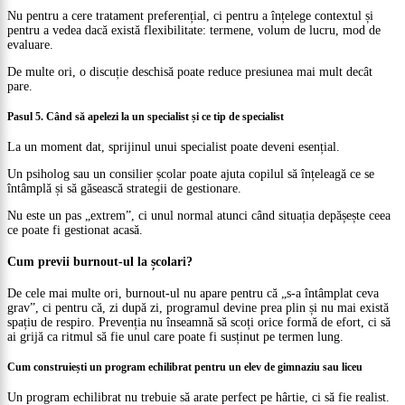
Nu pentru a cere tratament preferențial, ci pentru a înțelege contextul și
pentru a vedea dacă există flexibilitate: termene, volum de lucru, mod de
evaluare.
De multe ori, o discuție deschisă poate reduce presiunea mai mult decât
pare.
Pasul 5. Când să apelezi la un specialist și ce tip de specialist
La un moment dat, sprijinul unui specialist poate deveni esențial.
Un psiholog sau un consilier școlar poate ajuta copilul să înțeleagă ce se
întâmplă și să găsească strategii de gestionare.
Nu este un pas „extrem”, ci unul normal atunci când situația depășește ceea
ce poate fi gestionat acasă.
Cum previi burnout-ul la școlari?
De cele mai multe ori, burnout-ul nu apare pentru că „s-a întâmplat ceva
grav”, ci pentru că, zi după zi, programul devine prea plin și nu mai există
spațiu de respiro. Prevenția nu înseamnă să scoți orice formă de efort, ci să
ai grijă ca ritmul să fie unul care poate fi susținut pe termen lung.
Cum construiești un program echilibrat pentru un elev de gimnaziu sau liceu
Un program echilibrat nu trebuie să arate perfect pe hârtie, ci să fie realist.