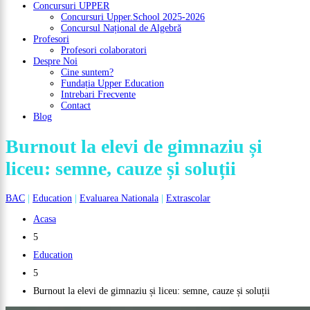
Concursuri UPPER
Concursuri Upper.School 2025-2026
Concursul Național de Algebră
Profesori
Profesori colaboratori
Despre Noi
Cine suntem?
Fundația Upper Education
Intrebari Frecvente
Contact
Blog
Burnout la elevi de gimnaziu și
liceu: semne, cauze și soluții
BAC
|
Education
|
Evaluarea Nationala
|
Extrascolar
Acasa
5
Education
5
Burnout la elevi de gimnaziu și liceu: semne, cauze și soluții