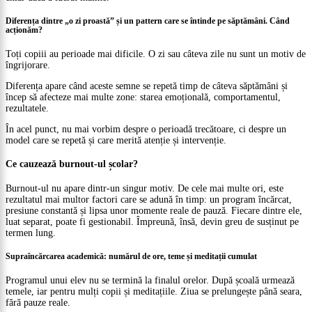
Diferența dintre „o zi proastă” și un pattern care se întinde pe săptămâni. Când
acționăm?
Toți copiii au perioade mai dificile. O zi sau câteva zile nu sunt un motiv de
îngrijorare.
Diferența apare când aceste semne se repetă timp de câteva săptămâni și
încep să afecteze mai multe zone: starea emoțională, comportamentul,
rezultatele.
În acel punct, nu mai vorbim despre o perioadă trecătoare, ci despre un
model care se repetă și care merită atenție și intervenție.
Ce cauzează burnout-ul școlar?
Burnout-ul nu apare dintr-un singur motiv. De cele mai multe ori, este
rezultatul mai multor factori care se adună în timp: un program încărcat,
presiune constantă și lipsa unor momente reale de pauză. Fiecare dintre ele,
luat separat, poate fi gestionabil. Împreună, însă, devin greu de susținut pe
termen lung.
Supraîncărcarea academică: numărul de ore, teme și meditații cumulat
Programul unui elev nu se termină la finalul orelor. După școală urmează
temele, iar pentru mulți copii și meditațiile. Ziua se prelungește până seara,
fără pauze reale.