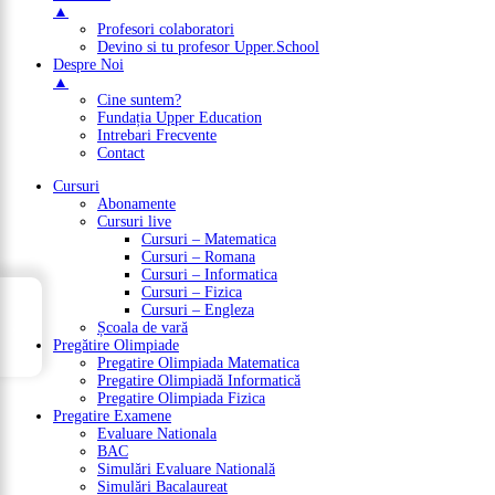
▲
Profesori colaboratori
Devino si tu profesor Upper.School
Despre Noi
▲
Cine suntem?
Fundația Upper Education
Intrebari Frecvente
Contact
Cursuri
Abonamente
Cursuri live
Cursuri – Matematica
Cursuri – Romana
Cursuri – Informatica
Cursuri – Fizica
→
Cursuri – Engleza
Cuprins
Școala de vară
Pregătire Olimpiade
Pregatire Olimpiada Matematica
Pregatire Olimpiadă Informatică
Pregatire Olimpiada Fizica
Pregatire Examene
Evaluare Nationala
BAC
Simulări Evaluare Natională
Simulări Bacalaureat