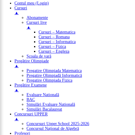
Contul meu (Login)
Cursuri
▲
Abonamente
Cursuri live
▲
Cursuri – Matematica
Cursuri – Romana
Cursuri – Informatica
Cursuri – Fizica
Cursuri – Engleza
Școala de vară
Pregătire Olimpiade
▲
Pregatire Olimpiada Matematica
Pregatire Olimpiadă Informatică
Pregatire Olimpiada Fizica
Pregătire Examene
▲
Evaluare Natională
BAC
Simulări Evaluare Natională
Simulări Bacalaureat
Concursuri UPPER
▲
Concursuri Upper.School 2025-2026
Concursul Național de Algebră
Profesori