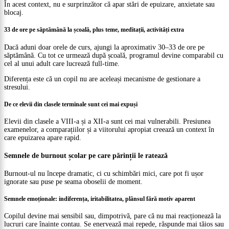
În acest context, nu e surprinzător că apar stări de epuizare, anxietate sau
blocaj.
33 de ore pe săptămână la școală, plus teme, meditații, activități extra
Dacă aduni doar orele de curs, ajungi la aproximativ 30–33 de ore pe
săptămână. Cu tot ce urmează după școală, programul devine comparabil cu
cel al unui adult care lucrează full-time.
Diferența este că un copil nu are aceleași mecanisme de gestionare a
stresului.
De ce elevii din clasele terminale sunt cei mai expuși
Elevii din clasele a VIII-a și a XII-a sunt cei mai vulnerabili. Presiunea
examenelor, a comparațiilor și a viitorului apropiat creează un context în
care epuizarea apare rapid.
Semnele de burnout școlar pe care părinții le ratează
Burnout-ul nu începe dramatic, ci cu schimbări mici, care pot fi ușor
ignorate sau puse pe seama oboselii de moment.
Semnele emoționale: indiferența, iritabilitatea, plânsul fără motiv aparent
Copilul devine mai sensibil sau, dimpotrivă, pare că nu mai reacționează la
lucruri care înainte contau. Se enervează mai repede, răspunde mai tăios sau