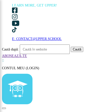
LEARN MORE, GET UPPER!
×
E: CONTACT@UPPER.SCHOOL
Caută după:
ABONEAZĂ-TE

CONTUL MEU (LOGIN)