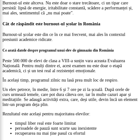
Burnout-ul este altceva. Nu este doar o stare trecătoare, ci un tipar care
persistă: lipsă de energie, iritabilitate constantă, scădere a performanței și,
mai ales, sentimentul că „nu mai poate”.
Cât de răspândit este burnout-ul școlar în România
Burnout-ul școlar este din ce în ce mai frecvent, mai ales în contextul
presiunii academice ridicate.
Ce arată datele despre programul unui elev de gimnaziu din România
Peste 500.000 de elevi de clasa a VIII-a susțin vara aceasta Evaluarea
Națională. Pentru mulți dintre ei, acest examen nu este doar o etapă
academică, ci și un test real al rezistenței emoționale.
În același timp, programul zilnic nu lasă prea mult loc de respiro.
Un elev petrece, în medie, între 6 și 7 ore pe zi la școală. După orele de
curs urmează temele, care pot dura câteva ore, iar în multe cazuri apar și
meditațiile. Se adaugă activități extra, care, deși utile, devin încă un element
într-un program deja plin.
Rezultatul este același pentru majoritatea elevilor:
timpul liber real este foarte limitat
perioadele de pauză sunt scurte sau inexistente
recuperarea nu mai ține pasul cu efortul