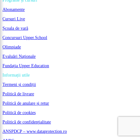
Programe și cursuri
Abonamente
Cursuri Live
Școala de vară
Concursuri Upper.School
Olimpiade
Evaluări Naționale
Fundația Upper Education
Informații utile
Termeni și condiții
Politică de livrare
Politică de anulare și retur
Politică de cookies
Politică de confidențialitate
ANSPDCP – www.dataprotection.ro