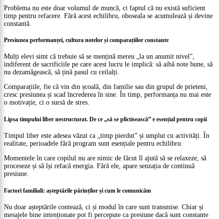
Problema nu este doar volumul de muncă, ci faptul că nu există suficient
timp pentru refacere. Fără acest echilibru, oboseala se acumulează și devine
constantă.
Presiunea performanței, cultura notelor și comparațiilor constante
Mulți elevi simt că trebuie să se mențină mereu „la un anumit nivel”,
indiferent de sacrificiile pe care acest lucru le implică: să aibă note bune, să
nu dezamăgească, să țină pasul cu ceilalți.
Comparațiile, fie că vin din școală, din familie sau din grupul de prieteni,
cresc presiunea și scad încrederea în sine. În timp, performanța nu mai este
o motivație, ci o sursă de stres.
Lipsa timpului liber nestructurat. De ce „să se plictisească” e esențial pentru copii
Timpul liber este adesea văzut ca „timp pierdut” și umplut cu activități. În
realitate, perioadele fără program sunt esențiale pentru echilibru.
Momentele în care copilul nu are nimic de făcut îl ajută să se relaxeze, să
proceseze și să își refacă energia. Fără ele, apare senzația de continuă
presiune.
Factori familiali: așteptările părinților și cum le comunicăm
Nu doar așteptările contează, ci și modul în care sunt transmise. Chiar și
mesajele bine intenționate pot fi percepute ca presiune dacă sunt constante