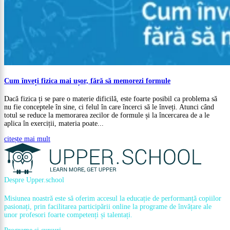
Cum înveți fizica mai ușor, fără să memorezi formule
Dacă fizica ți se pare o materie dificilă, este foarte posibil ca problema să
nu fie conceptele în sine, ci felul în care încerci să le înveți. Atunci când
totul se reduce la memorarea zecilor de formule și la încercarea de a le
aplica în exerciții, materia poate...
citește mai mult
Despre Upper.school
Misiunea noastră este să oferim accesul la educație de performanță copiilor
pasionați, prin facilitarea participării online la programe de învățare ale
unor profesori foarte competenți și talentați.