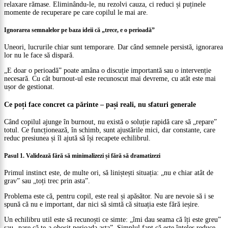
relaxare rămase. Eliminându-le, nu rezolvi cauza, ci reduci și puținele
momente de recuperare pe care copilul le mai are.
Ignorarea semnalelor pe baza ideii că „trece, e o perioadă”
Uneori, lucrurile chiar sunt temporare. Dar când semnele persistă, ignorarea
lor nu le face să dispară.
„E doar o perioadă” poate amâna o discuție importantă sau o intervenție
necesară. Cu cât burnout-ul este recunoscut mai devreme, cu atât este mai
ușor de gestionat.
Ce poți face concret ca părinte – pași reali, nu sfaturi generale
Când copilul ajunge în burnout, nu există o soluție rapidă care să „repare”
totul. Ce funcționează, în schimb, sunt ajustările mici, dar constante, care
reduc presiunea și îl ajută să își recapete echilibrul.
Pasul 1. Validează fără să minimalizezi și fără să dramatizezi
Primul instinct este, de multe ori, să liniștești situația: „nu e chiar atât de
grav” sau „toți trec prin asta”.
Problema este că, pentru copil, este real și apăsător. Nu are nevoie să i se
spună că nu e important, dar nici să simtă că situația este fără ieșire.
Un echilibru util este să recunoști ce simte: „îmi dau seama că îți este greu”
sau „pare că te-a obosit perioada asta”. Simplul fapt că este înțeles reduce