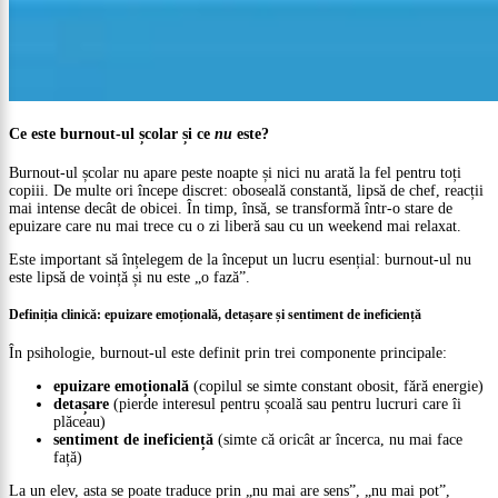
Ce este burnout-ul școlar și ce
nu
este?
Burnout-ul școlar nu apare peste noapte și nici nu arată la fel pentru toți
copiii. De multe ori începe discret: oboseală constantă, lipsă de chef, reacții
mai intense decât de obicei. În timp, însă, se transformă într-o stare de
epuizare care nu mai trece cu o zi liberă sau cu un weekend mai relaxat.
Este important să înțelegem de la început un lucru esențial: burnout-ul nu
este lipsă de voință și nu este „o fază”.
Definiția clinică: epuizare emoțională, detașare și sentiment de ineficiență
În psihologie, burnout-ul este definit prin trei componente principale:
epuizare emoțională
(copilul se simte constant obosit, fără energie)
detașare
(pierde interesul pentru școală sau pentru lucruri care îi
plăceau)
sentiment de ineficiență
(simte că oricât ar încerca, nu mai face
față)
La un elev, asta se poate traduce prin „nu mai are sens”, „nu mai pot”,