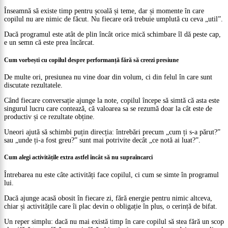
Înseamnă să existe timp pentru școală și teme, dar și momente în care
copilul nu are nimic de făcut. Nu fiecare oră trebuie umplută cu ceva „util”.
Dacă programul este atât de plin încât orice mică schimbare îl dă peste cap,
e un semn că este prea încărcat.
Cum vorbești cu copilul despre performanță fără să creezi presiune
De multe ori, presiunea nu vine doar din volum, ci din felul în care sunt
discutate rezultatele.
Când fiecare conversație ajunge la note, copilul începe să simtă că asta este
singurul lucru care contează, că valoarea sa se rezumă doar la cât este de
productiv și ce rezultate obține.
Uneori ajută să schimbi puțin direcția: întrebări precum „cum ți s-a părut?”
sau „unde ți-a fost greu?” sunt mai potrivite decât „ce notă ai luat?”.
Cum alegi activitățile extra astfel încât să nu supraîncarci
Întrebarea nu este câte activități face copilul, ci cum se simte în programul
lui.
Dacă ajunge acasă obosit în fiecare zi, fără energie pentru nimic altceva,
chiar și activitățile care îi plac devin o obligație în plus, o cerință de bifat.
Un reper simplu: dacă nu mai există timp în care copilul să stea fără un scop