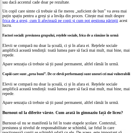
sau dacă accentul cade doar pe rezultate.
Un copil care simte că trebuie să fie mereu „suficient de bun” va avea mai
puțin spațiu pentru a greși și a învăța din proces. Citește mai mult despre
frica de a greși, cum îi afectează pe copii și cum pot gestiona părinții
acest
lucru.
Factori sociali: presiunea grupului, rețelele sociale, frica de a rămâne în urmă
Elevii se compară nu doar la școală, ci și în afara ei. Rețelele sociale
amplifică această tendință: toată lumea pare să facă mai mult, mai bine, mai
repede.
Apare senzația că trebuie să ții pasul permanent, altfel rămâi în urmă.
Copiii care sunt „prea buni”. De ce elevii performanți sunt uneori cei mai vulnerabili
Elevii se compară nu doar la școală, ci și în afara ei. Rețelele sociale
amplifică această tendință: toată lumea pare să facă mai mult, mai bine, mai
repede.
Apare senzația că trebuie să ții pasul permanent, altfel rămâi în urmă.
Burnout-ul la diferite vârste. Cum arată în gimnaziu față de liceu?
Burnout-ul nu se manifestă la fel în toate etapele școlare. Contextul,
presiunea și nivelul de responsabilitate se schimbă, iar felul în care
reacționează copiii se schimbă odată cu ele. De aceea, este important să