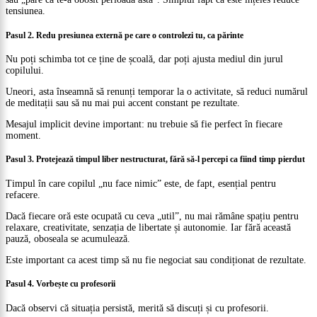
tensiunea.
Pasul 2. Redu presiunea externă pe care o controlezi tu, ca părinte
Nu poți schimba tot ce ține de școală, dar poți ajusta mediul din jurul
copilului.
Uneori, asta înseamnă să renunți temporar la o activitate, să reduci numărul
de meditații sau să nu mai pui accent constant pe rezultate.
Mesajul implicit devine important: nu trebuie să fie perfect în fiecare
moment.
Pasul 3. Protejează timpul liber nestructurat, fără să-l percepi ca fiind timp pierdut
Timpul în care copilul „nu face nimic” este, de fapt, esențial pentru
refacere.
Dacă fiecare oră este ocupată cu ceva „util”, nu mai rămâne spațiu pentru
relaxare, creativitate, senzația de libertate și autonomie. Iar fără această
pauză, oboseala se acumulează.
Este important ca acest timp să nu fie negociat sau condiționat de rezultate.
Pasul 4. Vorbește cu profesorii
Dacă observi că situația persistă, merită să discuți și cu profesorii.