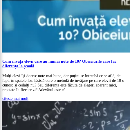
Cum învață elevii care au numai note de 10? Obiceiurile care fac
diferența la școală
Mulți elevi își doresc note mai bune, dar puțini se întreabă ce se află, de
fapt, în spatele lor. Există oare o metodă de învățare pe care elevii de 10 o
cunosc și ceilalți nu? Sau diferența este făcută de alegeri aparent mici,
repetate în fiecare zi? Adevărul este că...
citește mai mult