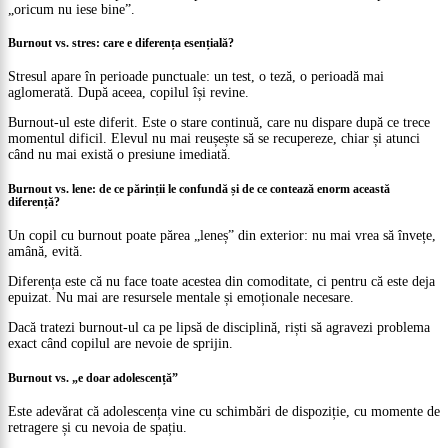
„oricum nu iese bine”.
Burnout vs. stres: care e diferența esențială?
Stresul apare în perioade punctuale: un test, o teză, o perioadă mai
aglomerată. După aceea, copilul își revine.
Burnout-ul este diferit. Este o stare continuă, care nu dispare după ce trece
momentul dificil. Elevul nu mai reușește să se recupereze, chiar și atunci
când nu mai există o presiune imediată.
Burnout vs. lene: de ce părinții le confundă și de ce contează enorm această
diferență?
Un copil cu burnout poate părea „leneș” din exterior: nu mai vrea să învețe,
amână, evită.
Diferența este că nu face toate acestea din comoditate, ci pentru că este deja
epuizat. Nu mai are resursele mentale și emoționale necesare.
Dacă tratezi burnout-ul ca pe lipsă de disciplină, riști să agravezi problema
exact când copilul are nevoie de sprijin.
Burnout vs. „e doar adolescență”
Este adevărat că adolescența vine cu schimbări de dispoziție, cu momente de
retragere și cu nevoia de spațiu.