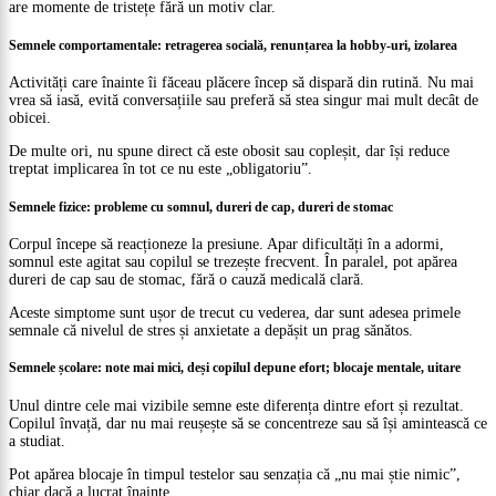
are momente de tristețe fără un motiv clar.
Semnele comportamentale: retragerea socială, renunțarea la hobby-uri, izolarea
Activități care înainte îi făceau plăcere încep să dispară din rutină. Nu mai
vrea să iasă, evită conversațiile sau preferă să stea singur mai mult decât de
obicei.
De multe ori, nu spune direct că este obosit sau copleșit, dar își reduce
treptat implicarea în tot ce nu este „obligatoriu”.
Semnele fizice: probleme cu somnul, dureri de cap, dureri de stomac
Corpul începe să reacționeze la presiune. Apar dificultăți în a adormi,
somnul este agitat sau copilul se trezește frecvent. În paralel, pot apărea
dureri de cap sau de stomac, fără o cauză medicală clară.
Aceste simptome sunt ușor de trecut cu vederea, dar sunt adesea primele
semnale că nivelul de stres și anxietate a depășit un prag sănătos.
Semnele școlare: note mai mici, deși copilul depune efort; blocaje mentale, uitare
Unul dintre cele mai vizibile semne este diferența dintre efort și rezultat.
Copilul învață, dar nu mai reușește să se concentreze sau să își amintească ce
a studiat.
Pot apărea blocaje în timpul testelor sau senzația că „nu mai știe nimic”,
chiar dacă a lucrat înainte.