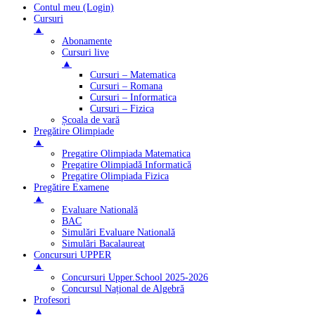
Contul meu (Login)
Cursuri
▲
Abonamente
Cursuri live
▲
Cursuri – Matematica
Cursuri – Romana
Cursuri – Informatica
Cursuri – Fizica
Școala de vară
Pregătire Olimpiade
▲
Pregatire Olimpiada Matematica
Pregatire Olimpiadă Informatică
Pregatire Olimpiada Fizica
Pregătire Examene
▲
Evaluare Natională
BAC
Simulări Evaluare Natională
Simulări Bacalaureat
Concursuri UPPER
▲
Concursuri Upper.School 2025-2026
Concursul Național de Algebră
Profesori
▲