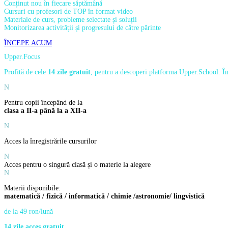
Conținut nou în fiecare săptămână
Cursuri cu profesori de TOP în format video
Materiale de curs, probleme selectate și soluții
Monitorizarea activității și progresului de către părinte
ÎNCEPE ACUM
Upper.Focus
Profită de cele
14 zile gratuit
, pentru a descoperi platforma Upper.School. Î
N
Pentru copii începând de la
clasa a II-a până la a XII-a
N
Acces la înregistrările cursurilor
N
Acces pentru o singură clasă și o materie la alegere
N
Materii disponibile:
matematică / fizică / informatică / chimie /astronomie/ lingvistică
de la 49 ron/lună
14 zile acces gratuit