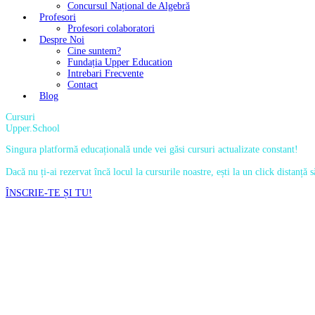
Concursul Național de Algebră
Profesori
Profesori colaboratori
Despre Noi
Cine suntem?
Fundația Upper Education
Intrebari Frecvente
Contact
Blog
Cursuri
Upper.School
Singura platformă educațională unde vei găsi cursuri actualizate constant!
Dacă nu ți-ai rezervat încă locul la cursurile noastre, ești la un click distanță
ÎNSCRIE-TE ȘI TU!