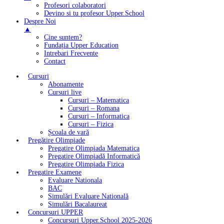
Profesori colaboratori
Devino si tu profesor Upper.School
Despre Noi
▲
Cine suntem?
Fundația Upper Education
Intrebari Frecvente
Contact
Cursuri
Abonamente
Cursuri live
Cursuri – Matematica
Cursuri – Romana
Cursuri – Informatica
Cursuri – Fizica
Școala de vară
Pregătire Olimpiade
Pregatire Olimpiada Matematica
Pregatire Olimpiadă Informatică
Pregatire Olimpiada Fizica
Pregatire Examene
Evaluare Nationala
BAC
Simulări Evaluare Natională
Simulări Bacalaureat
Concursuri UPPER
Concursuri Upper.School 2025-2026