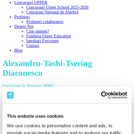
Concursuri UPPER
Concursuri Upper.School 2025-2026
Concursul Național de Algebră
Profesori
Profesori colaboratori
Despre Noi
Cine suntem?
Fundația Upper Education
Intrebari Frecvente
Contact
Blog
Alexandru-Tashi-Tsering
Diaconescu
Participant la: Program JBMO
Consider că acest curs a fost foarte util. Am învățat cum să abordez
problemele tip baraj, mai complexe și mai interesante, în opinia mea, decât
problemele de tipul celor date la etapa națională/ etapa județeană a ONM.
Datorită acestui curs am progresat emorm, și de aceea aș vrea să le
mulțumesc tuturor profesorilor, în special domnilor profesori Andrei
This website uses cookies
Eckstein, Cezar Lupu, Dinu Șerbănescu, Radu Bumbăcea și doamnei
profesor Cerasela Tesleanu. De asemenea aș vrea să mulțumesc echipei
We use cookies to personalise content and ads, to
technice, și nu în ultimul rând fondatorilor platformei Upper School.
provide social media features and to analyse our traffic.