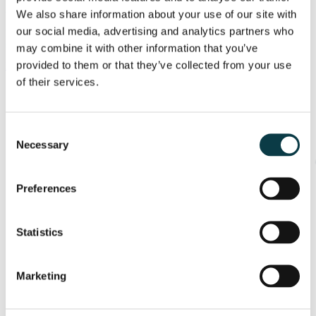
Aducem impreună, online, profesori de excepție și copii care pot și vor mai mult.
We also share information about your use of our site with
our social media, advertising and analytics partners who
Rezultatul îl intuiți: performanță, încredere, căi deschise spre un viitor
strălucit!
may combine it with other information that you’ve
provided to them or that they’ve collected from your use
DESCOPERĂ CURSURILE UPPER.SCHOOL
of their services.
Consent
Necessary
Selection
Preferences
Statistics
Marketing