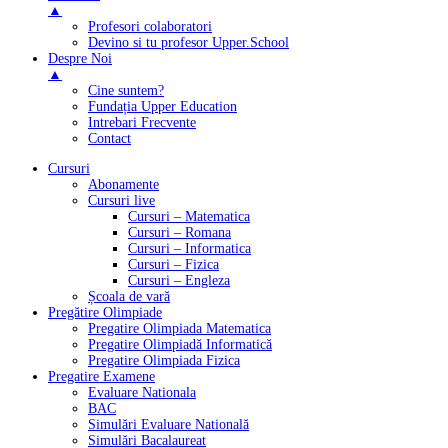
▲
Profesori colaboratori
Devino si tu profesor Upper.School
Despre Noi
▲
Cine suntem?
Fundația Upper Education
Intrebari Frecvente
Contact
Cursuri
Abonamente
Cursuri live
Cursuri – Matematica
Cursuri – Romana
Cursuri – Informatica
Cursuri – Fizica
Cursuri – Engleza
Școala de vară
Pregătire Olimpiade
Pregatire Olimpiada Matematica
Pregatire Olimpiadă Informatică
Pregatire Olimpiada Fizica
Pregatire Examene
Evaluare Nationala
BAC
Simulări Evaluare Natională
Simulări Bacalaureat