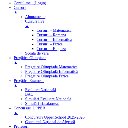
Contul meu (Login)
Cursuri
▲
Abonamente
Cursuri live
▲
Cursuri – Matematica
Cursuri – Romana
Cursuri – Informatica
Cursuri – Fizica
Cursuri – Engleza
Școala de vară
Pregătire Olimpiade
▲
Pregatire Olimpiada Matematica
Pregatire Olimpiadă Informatică
Pregatire Olimpiada Fizica
Pregătire Examene
▲
Evaluare Natională
BAC
Simulări Evaluare Natională
Simulări Bacalaureat
Concursuri UPPER
▲
Concursuri Upper.School 2025-2026
Concursul Național de Algebră
Profesori