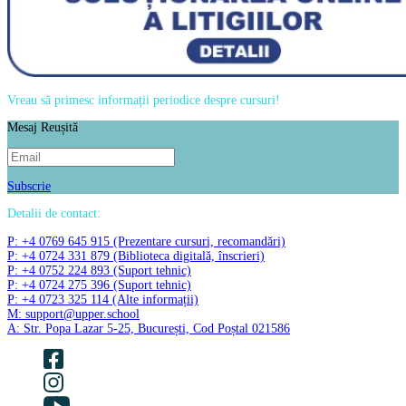
Vreau să primesc informații periodice despre cursuri!
Mesaj Reușită
Subscrie
Detalii de contact:
P: +4 0769 645 915 (Prezentare cursuri, recomandări)
P: +4 0724 331 879 (Biblioteca digitală, înscrieri)
P: +4 0752 224 893 (Suport tehnic)
P: +4 0724 275 396 (Suport tehnic)
P: +4 0723 325 114 (Alte informații)
M: support@upper.school
A: Str. Popa Lazar 5-25, București, Cod Poștal 021586