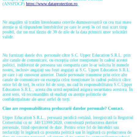
(ANSPDCP)
https://www.dataprotection.ro
.
Ne angajăm să tratăm întotdeauna cererile dumneavoastră cu cea mai mare
atenție și să răspundem întrebărilor pe care le aveți în cel mai scurt timp
posibil, dar nu mai târziu de 30 de zile de la data primirii unor solicitări
valide.
Nu furnizați datele dvs. personale către S.C. Upper Education S.R.L. prin
alte canale de comunicare, cu excepția celor menționate în cadrul acestei
politici, indiferent de persoana sau compania care le-ar solicita în numele
nostru, inclusiv angajați sau foști angajați ai S.C. Upper Education S.R.L.
pe care i-ați cunoscut anterior. Datele personale transmise prin orice alte
canale de comunicare cu excepția celor menționate în cadrul politicii către
orice fel de terț, în orice fel de scop, nu cad în responsabilitatea S.C.Upper
Education S.R.L., acesta din urmă neputând asigura securitatea acestora. În
acest sens, vă recomandăm să studiați cu atenție politicile de
confidențialitate ale unor astfel de terți.
Cine are responsabilitatea prelucrarii datelor personale? Contact.
Upper Education S.R.L., persoană juridică română, înregistrată la Registrul
Comertului cu nr. J40/13390/2020, controlează prelucrarea datelor
personale, fiind operatorul de date. Pentru orice fel de întrebări sau
neclarități în legătură cu prezenta politică sau în legătură cu prelucrarea de