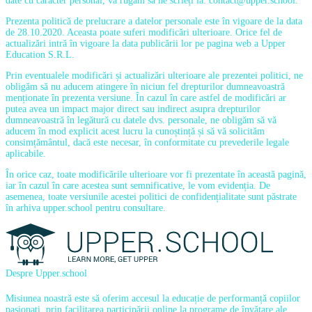
date cu caracter personal, vă rugam să ne scrieți la: contact@upper.school.
Prezenta politică de prelucrare a datelor personale este în vigoare de la data
de 28.10.2020. Aceasta poate suferi modificări ulterioare. Orice fel de
actualizări intră în vigoare la data publicării lor pe pagina web a Upper
Education S.R.L.
Prin eventualele modificări și actualizări ulterioare ale prezentei politici, ne
obligăm să nu aducem atingere în niciun fel drepturilor dumneavoastră
menționate în prezenta versiune. În cazul în care astfel de modificări ar
putea avea un impact major direct sau indirect asupra drepturilor
dumneavoastră în legătură cu datele dvs. personale, ne obligăm să vă
aducem în mod explicit acest lucru la cunoștință și să vă solicităm
consimțământul, dacă este necesar, în conformitate cu prevederile legale
aplicabile.
În orice caz, toate modificările ulterioare vor fi prezentate în această pagină,
iar în cazul în care acestea sunt semnificative, le vom evidenția. De
asemenea, toate versiunile acestei politici de confidențialitate sunt păstrate
în arhiva upper.school pentru consultare.
Despre Upper.school
Misiunea noastră este să oferim accesul la educație de performanță copiilor
pasionați, prin facilitarea participării online la programe de învățare ale