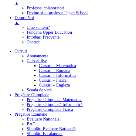
▲
Profesori colaboratori
Devino si tu profesor Upper.School
Despre Noi
▲
Cine suntem?
Fundația Upper Education
Intrebari Frecvente
Contact
Cursuri
Abonamente
Cursuri live
Cursuri – Matematica
Cursuri – Romana
Cursuri – Informatica
Cursuri – Fizica
Cursuri – Engleza
Școala de vară
Pregătire Olimpiade
Pregatire Olimpiada Matematica
Pregatire Olimpiadă Informatică
Pregatire Olimpiada Fizica
Pregatire Examene
Evaluare Nationala
BAC
Simulări Evaluare Natională
Simulări Bacalaureat