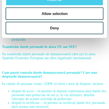
competente și notificarea și informarea dumneavoastră, după caz.
În cazul angajaților noștri, contractorilor, furnizorilor și
colaboratorilor limităm și restricționăm accesul acestora la datele
personale pe care le prelucrăm, la ceea ce este strict necesar, pe de o
Allow selection
parte, iar pe de alta impunând obligații stricte de confidențialitate.
De asemenea, am implementat și derulăm o politică de instruire
continuă a personalului nostru în legătură cu prelucrarea datelor
Deny
personale.
Anual, desfășurăm un audit al sistemului de management în vederea
îmbunătățirii protecției și siguranței datelor personale pe care le
prelucrăm.
Transferăm datele personale în afara UE sau SEE?
Nu transferăm datele personale ale dumneavoastră către țari în afara
Spațiului Economic European sau către organizații internaționale.
Cum puteți controla datele dumneavoastră personale? Care sunt
drepturile dumneavoastră?
În calitate de persoane vizate, GDPR vă oferă o serie de drepturi, inclusiv:
dreptul de acces – vă permite să obțineți confirmarea dacă datele dvs.
personale sunt prelucrate de noi și, în caz afirmativ, detaliile
relevante ale acestor activități de prelucrare;
dreptul la rectificare – vă permite să rectificați datele dvs. personale,
dacă acestea sunt incorecte;