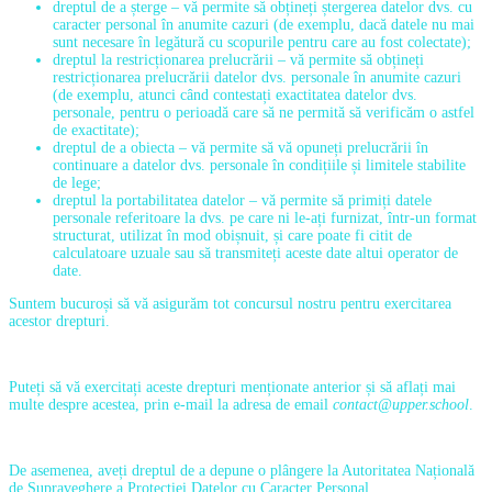
dreptul de a șterge – vă permite să obțineți ștergerea datelor dvs. cu
caracter personal în anumite cazuri (de exemplu, dacă datele nu mai
sunt necesare în legătură cu scopurile pentru care au fost colectate);
dreptul la restricționarea prelucrării – vă permite să obțineți
restricționarea prelucrării datelor dvs. personale în anumite cazuri
(de exemplu, atunci când contestați exactitatea datelor dvs.
personale, pentru o perioadă care să ne permită să verificăm o astfel
de exactitate);
dreptul de a obiecta – vă permite să vă opuneți prelucrării în
continuare a datelor dvs. personale în condițiile și limitele stabilite
de lege;
dreptul la portabilitatea datelor – vă permite să primiți datele
personale referitoare la dvs. pe care ni le-ați furnizat, într-un format
structurat, utilizat în mod obișnuit, și care poate fi citit de
calculatoare uzuale sau să transmiteți aceste date altui operator de
date.
Suntem bucuroși să vă asigurăm tot concursul nostru pentru exercitarea
acestor drepturi.
Puteți să vă exercitați aceste drepturi menționate anterior și să aflați mai
multe despre acestea, prin e-mail la adresa de email
contact@upper.school
.
De asemenea, aveți dreptul de a depune o plângere la Autoritatea Națională
de Supraveghere a Protecției Datelor cu Caracter Personal