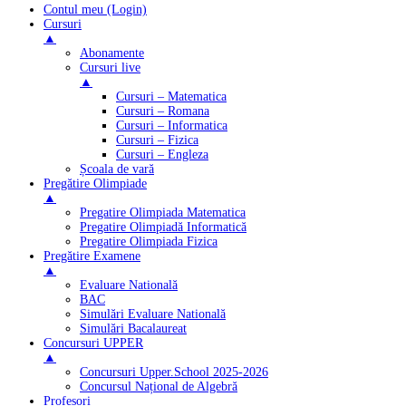
Contul meu (Login)
Cursuri
▲
Abonamente
Cursuri live
▲
Cursuri – Matematica
Cursuri – Romana
Cursuri – Informatica
Cursuri – Fizica
Cursuri – Engleza
Școala de vară
Pregătire Olimpiade
▲
Pregatire Olimpiada Matematica
Pregatire Olimpiadă Informatică
Pregatire Olimpiada Fizica
Pregătire Examene
▲
Evaluare Natională
BAC
Simulări Evaluare Natională
Simulări Bacalaureat
Concursuri UPPER
▲
Concursuri Upper.School 2025-2026
Concursul Național de Algebră
Profesori