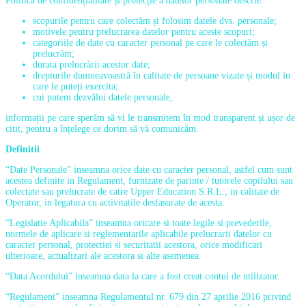
Politica de confidențialitate și protecție a datelor personale descrie:
scopurile pentru care colectăm și folosim datele dvs. personale;
motivele pentru prelucrarea datelor pentru aceste scopuri;
categoriile de date cu caracter personal pe care le colectăm și
prelucrăm;
durata prelucrării acestor date;
drepturile dumneavoastră în calitate de persoane vizate și modul în
care le puteți exercita;
cui putem dezvălui datele personale,
informații pe care sperăm să vi le transmitem în mod transparent și ușor de
citit, pentru a înțelege ce dorim să vă comunicăm.
Definitii
“Date Personale” inseamna orice date cu caracter personal, astfel cum sunt
acestea definite in Regulament, furnizate de parinte / tutorele copilului sau
colectate sau prelucrate de catre Upper Education S.R.L., in calitate de
Operator, in legatura cu activitatile desfasurate de acesta.
“Legislatie Aplicabila” inseamna oricare si toate legile si prevederile,
normele de aplicare si reglementarile aplicabile prelucrarii datelor cu
caracter personal, protectiei si securitatii acestora, orice modificari
ulterioare, actualizari ale acestora si alte asemenea.
“Data Acordului” inseamna data la care a fost creat contul de utilizator.
“Regulament” inseamna Regulamentul nr. 679 din 27 aprilie 2016 privind