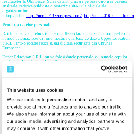
rezultatelor la Olimpiade. Sursa datelor primare pe baza carora se bazeaza
analizele statistice publicate o reprezinta site-urile oficiale ale
organizatorilor
olimpiadelor:
https://onm2019.wordpress.com/
,
http://onm2016.mateinfomure
Protectia datelor personale
Datele personale prelucrate in scopurile declarate mai sus nu sunt prelucrate
in mod automat, acestea fiind mentinute in baza de date a Upper Education
S.R.L., intr-o locatie fizica si/sau digitala securizata din Uniunea
Europeana.
Upper Education S.R.L. nu va folosi datele personale sau numele copiilor
in alt scop decat in scop de analize statistice.
Cât timp păstrăm datele personale?
Limităm durata de stocare a datelor dvs. personale la ceea ce este
necesar pentru scopurile de prelucrare care v-au fost aduse la
cunoștință.
This website uses cookies
Revizuim necesitatea păstrării în continuare a datelor dumneavoastră
personale anual. Analizăm datele colectate și prelucrate, în vederea
We use cookies to personalise content and ads, to
filtrării, sortării și menținerii prelucrării doar pentru datele în cazul
provide social media features and to analyse our traffic.
cărora scopul prelucrării este actual.
Ștergem datele dumneavoastră personale:
We also share information about your use of our site with
our social media, advertising and analytics partners who
imediat, ca urmare a unei solicitări transmise de dumneavoastră, cu
excepția datelor a căror prelucrare/furnizare este impusă de o
may combine it with other information that you’ve
prevedere legală, caz în care durata de păstrare va fi cea prevăzută în