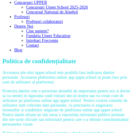
Concursuri UPPER
Concursuri Upper.School 2025-2026
Concursul Național de Algebră
Profesori
Profesori colaboratori
Despre Noi
Cine suntem?
Fundația Upper Education
Intrebari Frecvente
Contact
Blog
Politica de confidențialitate
Accesarea site-ului upper.school este posibila fara indicarea datelor
personale. Accesarea platformei online app.upper.school se poate face prin
cont de utilizator al platformei.
Protectia datelor este o prioritate deosebit de importanta pentru noi si dorim
sa va simtiti in siguranta cand vizitati site-ul nostru sau va creati cont de
utilizator pe platforma online app.upper.school. Pentru crearea contului de
utilizator sunt colectate date personale, cu precizarea si asigurarea
termenilor si conditiilor asigurate de platforma online app.upper.school.
Pentru datele afisate pe site sursa o reprezinta informatii publice preluate
din site-urile oficiale sau informatii pentru care s-a obtinut consimtamantul
persoanelor vizate.