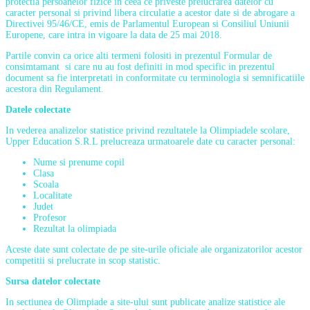
protectia persoanelor fizice in ceea ce priveste prelucrarea datelor cu
caracter personal si privind libera circulatie a acestor date si de abrogare a
Directivei 95/46/CE, emis de Parlamentul European si Consiliul Uniunii
Europene, care intra in vigoare la data de 25 mai 2018.
Partile convin ca orice alti termeni folositi in prezentul Formular de
consimtamant si care nu au fost definiti in mod specific in prezentul
document sa fie interpretati in conformitate cu terminologia si semnificatiile
acestora din Regulament.
Datele colectate
In vederea analizelor statistice privind rezultatele la Olimpiadele scolare,
Upper Education S.R.L prelucreaza urmatoarele date cu caracter personal:
Nume si prenume copil
Clasa
Scoala
Localitate
Judet
Profesor
Rezultat la olimpiada
Aceste date sunt colectate de pe site-urile oficiale ale organizatorilor acestor
competitii si prelucrate in scop statistic.
Sursa datelor colectate
In sectiunea de Olimpiade a site-ului sunt publicate analize statistice ale