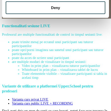
Deny
Functionalitati sesiune LIVE
Profesorul are multiple functionalitati de control in timpul sesiunii live:
poate trimite mesaj pe ecranul unui participant sau tuturor
participantilor
poate opri/porni imaginea sau sunetul unui participant sau tuturor
participantilor
poate da acces de scriere unui participant
are multiple moduri de vizualizare in timpul sesiunii:
Video in prim plan – vizualizarea tuturor participantilor
Whiteboard in prim plan – vizualizarea tablei de lucru
Toate elementele vizibile – vizualizare participanti si tabla in
acelasi timp
Variante de utilizare a platformei Upper.School pentru
profesori
Varianta curs privat LIVE
Varianta curs public LIVE + RECORDING
Dacă aveți deja un grup de copii cu care lucrați, puteți face usor trecerea în