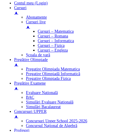
Contul meu (Login)
Cursuri
▲
Abonamente
Cursuri live
▲
Cursuri – Matematica
Cursuri – Romana
Cursuri – Informatica
Cursuri – Fizica
Cursuri – Engleza
Școala de vară
Pregătire Olimpiade
▲
Pregatire Olimpiada Matematica
Pregatire Olimpiadă Informatică
Pregatire Olimpiada Fizica
Pregătire Examene
▲
Evaluare Natională
BAC
Simulări Evaluare Natională
Simulări Bacalaureat
Concursuri UPPER
▲
Concursuri Upper.School 2025-2026
Concursul Național de Algebră
Profesori