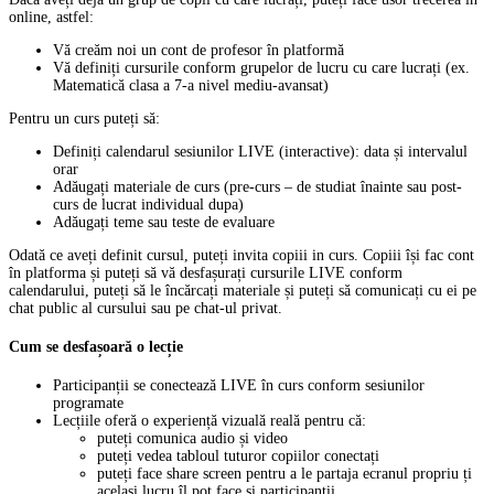
online, astfel:
Vă creăm noi un cont de profesor în platformă
Vă definiți cursurile conform grupelor de lucru cu care lucrați (ex.
Matematică clasa a 7-a nivel mediu-avansat)
Pentru un curs puteți să:
Definiți calendarul sesiunilor LIVE (interactive): data și intervalul
orar
Adăugați materiale de curs (pre-curs – de studiat înainte sau post-
curs de lucrat individual dupa)
Adăugați teme sau teste de evaluare
Odată ce aveți definit cursul, puteți invita copiii in curs. Copiii își fac cont
în platforma și puteți să vă desfașurați cursurile LIVE conform
calendarului, puteți să le încărcați materiale și puteți să comunicați cu ei pe
chat public al cursului sau pe chat-ul privat.
Cum se desfașoară o lecție
Participanții se conectează LIVE în curs conform sesiunilor
programate
Lecțiile oferă o experiență vizuală reală pentru că:
puteți comunica audio și video
puteți vedea tabloul tuturor copiilor conectați
puteți face share screen pentru a le partaja ecranul propriu ți
același lucru îl pot face și participanții