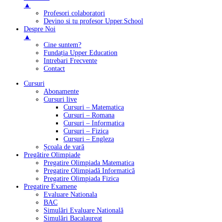
▲
Profesori colaboratori
Devino si tu profesor Upper.School
Despre Noi
▲
Cine suntem?
Fundația Upper Education
Intrebari Frecvente
Contact
Cursuri
Abonamente
Cursuri live
Cursuri – Matematica
Cursuri – Romana
Cursuri – Informatica
Cursuri – Fizica
Cursuri – Engleza
Școala de vară
Pregătire Olimpiade
Pregatire Olimpiada Matematica
Pregatire Olimpiadă Informatică
Pregatire Olimpiada Fizica
Pregatire Examene
Evaluare Nationala
BAC
Simulări Evaluare Natională
Simulări Bacalaureat