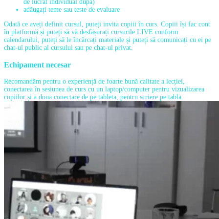
de lucrat individual după)
adăugați teme sau teste de evaluare
Odată ce aveți definit cursul, puteți invita copiii în curs. Copiii își fac cont
în platformă și puteți să vă desfășurați cursurile LIVE conform
calendarului, puteți să le încărcați materiale și puteți să comunicați cu ei pe
chat-ul public al cursului sau pe chat-ul privat.
Echipament necesar
Recomandăm pentru o experiență de foarte bună calitate a lecției,
conectarea în sesiunea de curs cu un laptop/computer pentru vizualizarea
copiilor și a doua conectare de pe tableta, pentru scriere pe tabla.