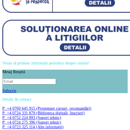
Vreau să primesc informații periodice despre cursuri!
Mesaj Reușită
Subscrie
Detalii de contact:
P: +4 0769 645 915 (Prezentare cursuri, recomandări)
P: +4 0724 331 879 (Biblioteca digitală, înscrieri)
P: +4 0752 224 893 (Suport tehnic)
P: +4 0724 275 396 (Suport tehnic)
P: +4 0723 325 114 (Alte informații)