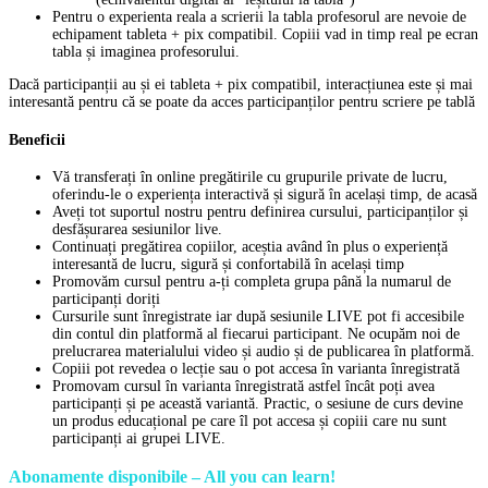
Pentru o experienta reala a scrierii la tabla profesorul are nevoie de
echipament tableta + pix compatibil. Copiii vad in timp real pe ecran
tabla și imaginea profesorului.
Dacă participanții au și ei tableta + pix compatibil, interacțiunea este și mai
interesantă pentru că se poate da acces participanților pentru scriere pe tablă
Beneficii
Vă transferați în online pregătirile cu grupurile private de lucru,
oferindu-le o experiența interactivă și sigură în același timp, de acasă
Aveți tot suportul nostru pentru definirea cursului, participanților și
desfășurarea sesiunilor live.
Continuați pregătirea copiilor, aceștia având în plus o experiență
interesantă de lucru, sigură și confortabilă în același timp
Promovăm cursul pentru a-ți completa grupa până la numarul de
participanți doriți
Cursurile sunt înregistrate iar după sesiunile LIVE pot fi accesibile
din contul din platformă al fiecarui participant. Ne ocupăm noi de
prelucrarea materialului video și audio și de publicarea în platformă.
Copiii pot revedea o lecție sau o pot accesa în varianta înregistrată
Promovam cursul în varianta înregistrată astfel încât poți avea
participanți și pe această variantă. Practic, o sesiune de curs devine
un produs educațional pe care îl pot accesa și copiii care nu sunt
participanți ai grupei LIVE.
Abonamente disponibile –
All you can learn!