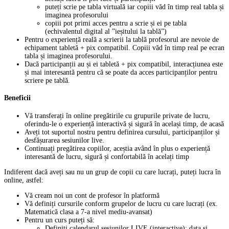
puteți scrie pe tabla virtuală iar copiii văd în timp real tabla și
imaginea profesorului
copiii pot primi acces pentru a scrie și ei pe tabla
(echivalentul digital al ”ieșitului la tablă”)
Pentru o experiență reală a scrierii la tablă profesorul are nevoie de
echipament tabletă + pix compatibil. Copiii văd în timp real pe ecran
tabla și imaginea profesorului.
Dacă participanții au și ei tabletă + pix compatibil, interacțiunea este
și mai interesantă pentru că se poate da acces participanților pentru
scriere pe tablă.
Beneficii
Vă transferați în online pregătirile cu grupurile private de lucru,
oferindu-le o experiență interactivă și sigură în același timp, de acasă
Aveți tot suportul nostru pentru definirea cursului, participanților și
desfășurarea sesiunilor live.
Continuați pregătirea copiilor, aceștia având în plus o experiență
interesantă de lucru, sigură și confortabilă în acelați timp
Indiferent dacă aveți sau nu un grup de copii cu care lucrați, puteți lucra în
online, astfel:
Vă cream noi un cont de profesor în platformă
Vă definiți cursurile conform grupelor de lucru cu care lucrați (ex.
Matematică clasa a 7-a nivel mediu-avansat)
Pentru un curs puteți să:
Definiți calendarul sesiunilor LIVE (interactive): data și