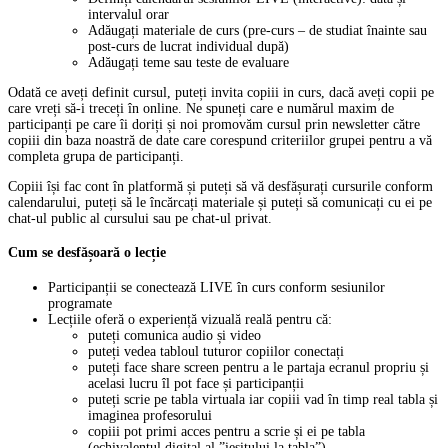
intervalul orar
Adăugați materiale de curs (pre-curs – de studiat înainte sau
post-curs de lucrat individual după)
Adăugați teme sau teste de evaluare
Odată ce aveți definit cursul, puteți invita copiii in curs, dacă aveți copii pe
care vreți să-i treceți în online. Ne spuneți care e numărul maxim de
participanți pe care îi doriți și noi promovăm cursul prin newsletter către
copiii din baza noastră de date care corespund criteriilor grupei pentru a vă
completa grupa de participanți.
Copiii își fac cont în platformă și puteți să vă desfășurați cursurile conform
calendarului, puteți să le încărcați materiale și puteți să comunicați cu ei pe
chat-ul public al cursului sau pe chat-ul privat.
Cum se desfășoară o lecție
Participanții se conectează LIVE în curs conform sesiunilor
programate
Lecțiile oferă o experiență vizuală reală pentru că:
puteți comunica audio și video
puteți vedea tabloul tuturor copiilor conectați
puteți face share screen pentru a le partaja ecranul propriu și
acelasi lucru îl pot face și participanții
puteți scrie pe tabla virtuala iar copiii vad în timp real tabla și
imaginea profesorului
copiii pot primi acces pentru a scrie și ei pe tabla
(echivalentul digital al ”ieșitului la tabla”)