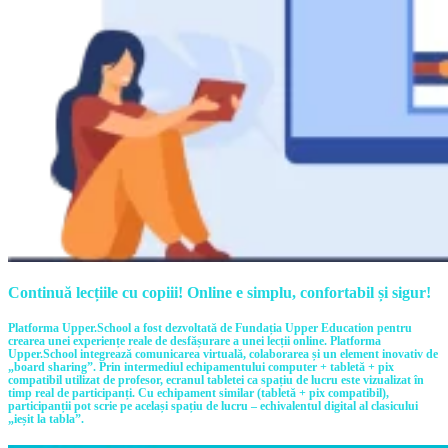
Continuă lecțiile cu copiii! Online e simplu, confortabil și sigur!
Platforma Upper.School a fost dezvoltată de Fundația Upper Education pentru
crearea unei experiențe reale de desfășurare a unei lecții online. Platforma
Upper.School integrează comunicarea virtuală, colaborarea și un element inovativ de
„board sharing”. Prin intermediul echipamentului computer + tabletă + pix
compatibil utilizat de profesor, ecranul tabletei ca spațiu de lucru este vizualizat în
timp real de participanți. Cu echipament similar (tabletă + pix compatibil),
participanții pot scrie pe același spațiu de lucru – echivalentul digital al clasicului
„ieșit la tabla”.