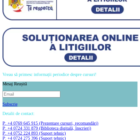
Vreau să primesc informații periodice despre cursuri!
Mesaj Reușită
Subscrie
Detalii de contact:
P: +4 0769 645 915 (Prezentare cursuri, recomandări)
P: +4 0724 331 879 (Biblioteca digitală, înscrieri)
P: +4 0752 224 893 (Suport tehnic)
P: +4 0724 275 396 (Suport tehnic)