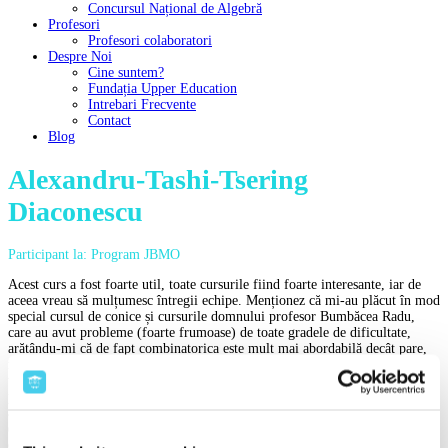
Concursul Național de Algebră
Profesori
Profesori colaboratori
Despre Noi
Cine suntem?
Fundația Upper Education
Intrebari Frecvente
Contact
Blog
Alexandru-Tashi-Tsering
Diaconescu
Participant la: Program JBMO
Acest curs a fost foarte util, toate cursurile fiind foarte interesante, iar de
aceea vreau să mulțumesc întregii echipe. Menționez că mi-au plăcut în mod
special cursul de conice și cursurile domnului profesor Bumbăcea Radu,
care au avut probleme (foarte frumoase) de toate gradele de dificultate,
arătându-mi că de fapt combinatorica este mult mai abordabilă decât pare,
mai ales dacă la început lucrezi probleme mai ușoare, iar abia după aceea
treci la probleme de baraj. De asemenea am remarcat cu bucurie că
problemele de la simulările de baraj au fost originale. O îmbunătățire care
ar putea fi adusă acestui curs ar fi ordonarea mai atentă a sesiunilor de curs
(de exemplu cursul 6 (cel de Involuție) folosea inversiune, care era apoi
definită la cursul 8), și predarea (la seniori) a unor sesiuni de curs de