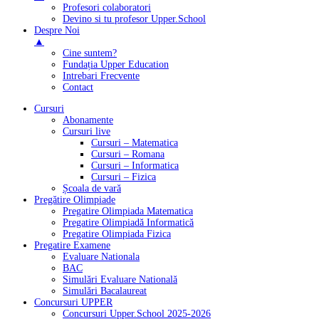
Profesori colaboratori
Devino si tu profesor Upper.School
Despre Noi
▲
Cine suntem?
Fundația Upper Education
Intrebari Frecvente
Contact
Cursuri
Abonamente
Cursuri live
Cursuri – Matematica
Cursuri – Romana
Cursuri – Informatica
Cursuri – Fizica
Școala de vară
Pregătire Olimpiade
Pregatire Olimpiada Matematica
Pregatire Olimpiadă Informatică
Pregatire Olimpiada Fizica
Pregatire Examene
Evaluare Nationala
BAC
Simulări Evaluare Natională
Simulări Bacalaureat
Concursuri UPPER
Concursuri Upper.School 2025-2026