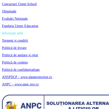
Concursuri Upper.School
Olimpiade
Evaluări Naționale
Fundația Upper Education
Informații utile
Termeni și condiții
Politică de livrare
Politică de anulare și retur
Politică de cookies
Politică de confidențialitate
ANSPDCP – www.dataprotection.ro
ANPC – www.anpc.gov.ro