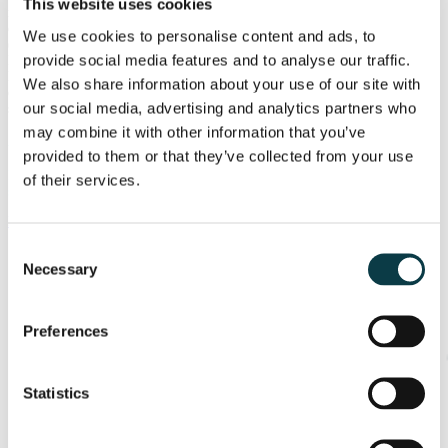
This website uses cookies
metodă probabilistică în combinatorică, moving points, algebră liniară în
combinatorică, rădăcini primitive, transformări afine și proiective, grafuri
We use cookies to personalise content and ads, to
(neorientate) și resturi pătratice, în locul unor sesiuni de curscum ar fi:
provide social media features and to analyse our traffic.
Random Permutations, Probleme cu puteri perfecte, al doilea curs de
Inversiune simetrică, al patrulea curs de from Silver to Gold, etc. În
We also share information about your use of our site with
concluzie, recomand acest curs oricărui elev care se pregătește pentru baraje
our social media, advertising and analytics partners who
și pentru competiții internaționale de matematică.
may combine it with other information that you’ve
Aducem impreună, online, profesori de excepție și copii care pot și vor mai mult.
provided to them or that they’ve collected from your use
Rezultatul îl intuiți: performanță, încredere, căi deschise spre un viitor
of their services.
strălucit!
DESCOPERĂ CURSURILE UPPER.SCHOOL
Consent
Necessary
Selection
Preferences
Statistics