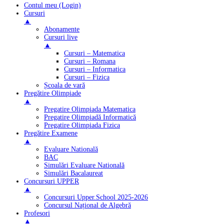
Contul meu (Login)
Cursuri
▲
Abonamente
Cursuri live
▲
Cursuri – Matematica
Cursuri – Romana
Cursuri – Informatica
Cursuri – Fizica
Școala de vară
Pregătire Olimpiade
▲
Pregatire Olimpiada Matematica
Pregatire Olimpiadă Informatică
Pregatire Olimpiada Fizica
Pregătire Examene
▲
Evaluare Natională
BAC
Simulări Evaluare Natională
Simulări Bacalaureat
Concursuri UPPER
▲
Concursuri Upper.School 2025-2026
Concursul Național de Algebră
Profesori
▲