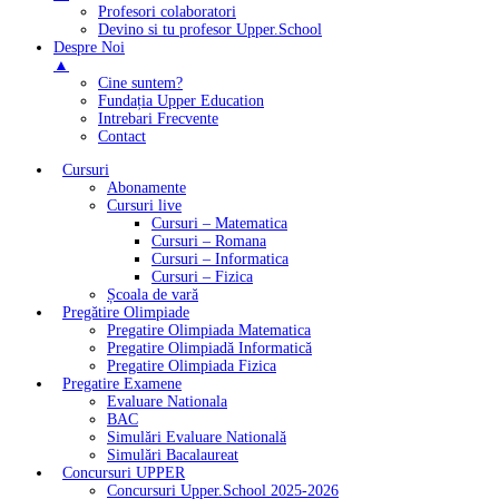
Profesori colaboratori
Devino si tu profesor Upper.School
Despre Noi
▲
Cine suntem?
Fundația Upper Education
Intrebari Frecvente
Contact
Cursuri
Abonamente
Cursuri live
Cursuri – Matematica
Cursuri – Romana
Cursuri – Informatica
Cursuri – Fizica
Școala de vară
Pregătire Olimpiade
Pregatire Olimpiada Matematica
Pregatire Olimpiadă Informatică
Pregatire Olimpiada Fizica
Pregatire Examene
Evaluare Nationala
BAC
Simulări Evaluare Natională
Simulări Bacalaureat
Concursuri UPPER
Concursuri Upper.School 2025-2026