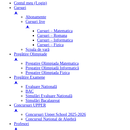
Contul meu (Login)
Cursuri
▲
Abonamente
Cursuri live
▲
Cursuri – Matematica
Cursuri – Romana
Cursuri – Informatica
Cursuri – Fizica
Școala de vară
Pregătire Olimpiade
▲
Pregatire Olimpiada Matematica
Pregatire Olimpiadă Informatică
Pregatire Olimpiada Fizica
Pregătire Examene
▲
Evaluare Natională
BAC
Simulări Evaluare Natională
Simulări Bacalaureat
Concursuri UPPER
▲
Concursuri Upper.School 2025-2026
Concursul Național de Algebră
Profesori
▲