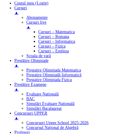
Contul meu (Login)
Cursuri
▲
Abonamente
Cursuri live
▲
Cursuri – Matematica
Cursuri – Romana
Cursuri – Informatica
Cursuri – Fizica
Cursuri – Engleza
Școala de vară
Pregătire Olimpiade
▲
Pregatire Olimpiada Matematica
Pregatire Olimpiadă Informatică
Pregatire Olimpiada Fizica
Pregătire Examene
▲
Evaluare Natională
BAC
Simulări Evaluare Natională
Simulări Bacalaureat
Concursuri UPPER
▲
Concursuri Upper.School 2025-2026
Concursul Național de Algebră
Profesori