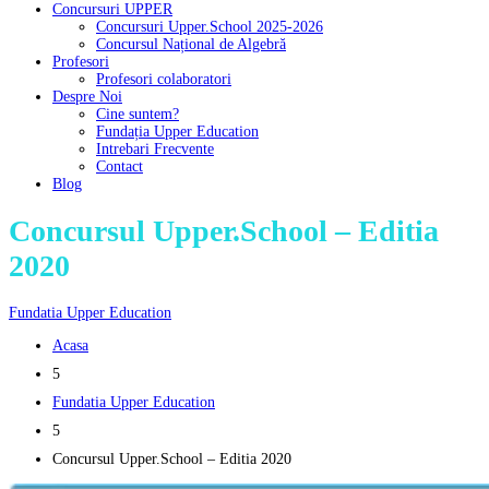
Concursuri UPPER
Concursuri Upper.School 2025-2026
Concursul Național de Algebră
Profesori
Profesori colaboratori
Despre Noi
Cine suntem?
Fundația Upper Education
Intrebari Frecvente
Contact
Blog
Concursul Upper.School – Editia
2020
Fundatia Upper Education
Acasa
5
Fundatia Upper Education
5
Concursul Upper.School – Editia 2020