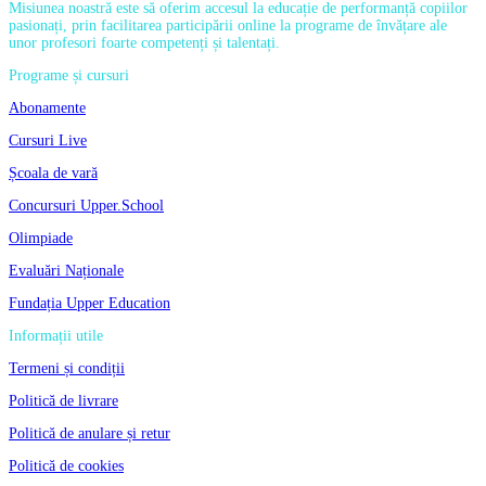
Misiunea noastră este să oferim accesul la educație de performanță copiilor
pasionați, prin facilitarea participării online la programe de învățare ale
unor profesori foarte competenți și talentați.
Programe și cursuri
Abonamente
Cursuri Live
Școala de vară
Concursuri Upper.School
Olimpiade
Evaluări Naționale
Fundația Upper Education
Informații utile
Termeni și condiții
Politică de livrare
Politică de anulare și retur
Politică de cookies