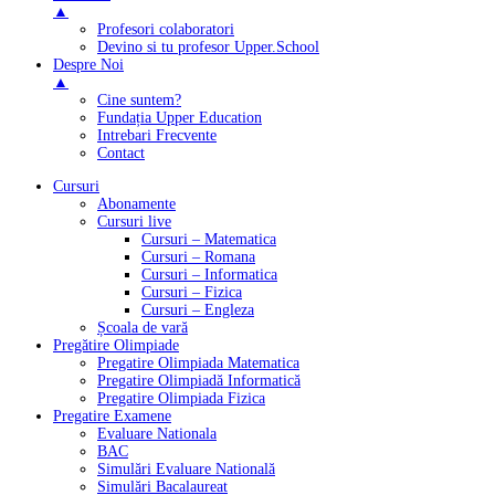
▲
Profesori colaboratori
Devino si tu profesor Upper.School
Despre Noi
▲
Cine suntem?
Fundația Upper Education
Intrebari Frecvente
Contact
Cursuri
Abonamente
Cursuri live
Cursuri – Matematica
Cursuri – Romana
Cursuri – Informatica
Cursuri – Fizica
Cursuri – Engleza
Școala de vară
Pregătire Olimpiade
Pregatire Olimpiada Matematica
Pregatire Olimpiadă Informatică
Pregatire Olimpiada Fizica
Pregatire Examene
Evaluare Nationala
BAC
Simulări Evaluare Natională
Simulări Bacalaureat