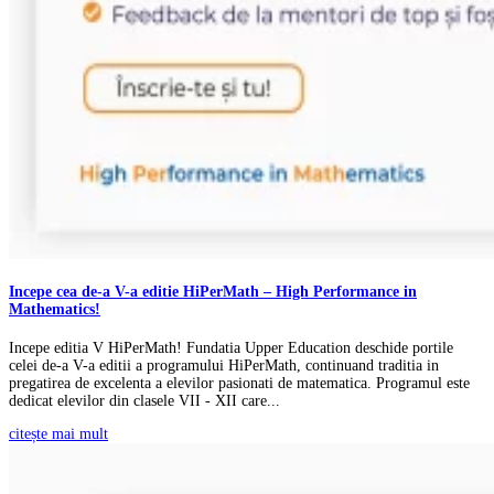
Incepe cea de-a V-a editie HiPerMath – High Performance in
Mathematics!
Incepe editia V HiPerMath! Fundatia Upper Education deschide portile
celei de-a V-a editii a programului HiPerMath, continuand traditia in
pregatirea de excelenta a elevilor pasionati de matematica. Programul este
dedicat elevilor din clasele VII - XII care...
citește mai mult