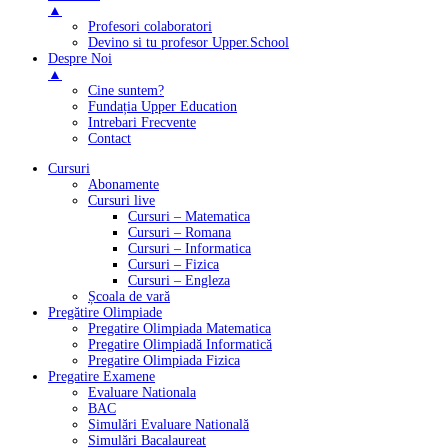
▲
Profesori colaboratori
Devino si tu profesor Upper.School
Despre Noi
▲
Cine suntem?
Fundația Upper Education
Intrebari Frecvente
Contact
Cursuri
Abonamente
Cursuri live
Cursuri – Matematica
Cursuri – Romana
Cursuri – Informatica
Cursuri – Fizica
Cursuri – Engleza
Școala de vară
Pregătire Olimpiade
Pregatire Olimpiada Matematica
Pregatire Olimpiadă Informatică
Pregatire Olimpiada Fizica
Pregatire Examene
Evaluare Nationala
BAC
Simulări Evaluare Natională
Simulări Bacalaureat