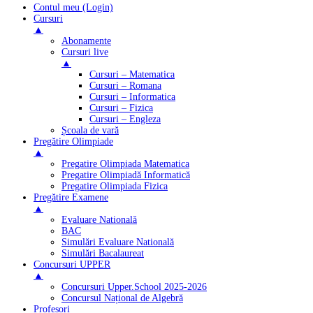
Contul meu (Login)
Cursuri
▲
Abonamente
Cursuri live
▲
Cursuri – Matematica
Cursuri – Romana
Cursuri – Informatica
Cursuri – Fizica
Cursuri – Engleza
Școala de vară
Pregătire Olimpiade
▲
Pregatire Olimpiada Matematica
Pregatire Olimpiadă Informatică
Pregatire Olimpiada Fizica
Pregătire Examene
▲
Evaluare Natională
BAC
Simulări Evaluare Natională
Simulări Bacalaureat
Concursuri UPPER
▲
Concursuri Upper.School 2025-2026
Concursul Național de Algebră
Profesori