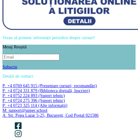
Vreau să primesc informații periodice despre cursuri!
Mesaj Reușită
Subscrie
Detalii de contact:
P: +4 0769 645 915 (Prezentare cursuri, recomandări)
P: +4 0724 331 879 (Biblioteca digitală, înscrieri)
P: +4 0752 224 893 (Suport tehnic)
P: +4 0724 275 396 (Suport tehnic)
P: +4 0723 325 114 (Alte informații)
M: support@upper.school
A: Str. Popa Lazar 5-25, București, Cod Poștal 021586