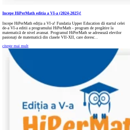
Incepe HiPerMath editia a VI-a (2024-2025)!
Incepe HiPerMath ediția a VI-a! Fundatia Upper Education dă startul celei
de-a VI-a editii a programului HiPerMath - program de pregătire la
matematică de nivel avansat. Programul HiPerMath se adresează elevilor
pasionați de matematică din clasele VII-XII, care doresc...
citește mai mult