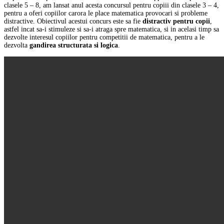
clasele 5 – 8, am lansat anul acesta concursul pentru copiii din clasele 3 – 4,
pentru a oferi copiilor carora le place matematica provocari si probleme
distractive. Obiectivul acestui concurs este sa fie
distractiv pentru copii
,
astfel incat sa-i stimuleze si sa-i atraga spre matematica, si in acelasi timp sa
dezvolte interesul copiilor pentru competitii de matematica, pentru a le
dezvolta
gandirea structurata si logica
.