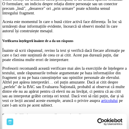
O formulare, un indiciu despre relația dintre personaje sau un conector
precum „însă”, „deoarece” ori „prin urmare” poate schimba sensul
întregului fragment.
Acesta este momentul în care o bună citire activă face diferența. În loc să
urmărești doar informațiile evidente, încearcă să observi modul în care
autorul își construiește mesajul.
Verificarea înțelegerii înainte de a da un răspuns
Înainte să scrii răspunsul, revino la text și verifică dacă fiecare afirmație pe
care o faci este susținută de ceea ce ai citit. Acest pas durează puțin, dar
poate elimina multe erori de interpretare.
Profesorii recomandă această verificare mai ales la exercițiile de înțelegere a
textului, unde răspunsurile trebuie argumentate pe baza informațiilor din
fragment și nu pe baza cunoștințelor sau opiniilor personale ale elevului.
Altfel pot apărea interpretări… cel puțin amuzante. Dacă ai citit despre
„perlele” de la BAC sau Evaluarea Națională, probabil ai observat că multe
dintre ele nu au apărut pentru că elevii nu au învățat, ci pentru că au citit
sau au interpretat grăbit cerința ori textul. Dacă vrei să râzi puțin, dar și să
vezi ce lecții ascund aceste exemple, aruncă o privire asupra
articolului
pe
care l-am scris pe acest subiect.
Strategii diferite pentru texte literare și nonliterare
Nu toate textele se citesc în același fel. Un articol de presă, un eseu sau un