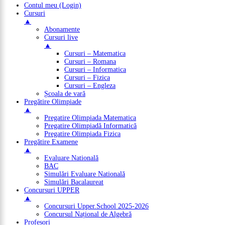
Contul meu (Login)
Cursuri
▲
Abonamente
Cursuri live
▲
Cursuri – Matematica
Cursuri – Romana
Cursuri – Informatica
Cursuri – Fizica
Cursuri – Engleza
Școala de vară
Pregătire Olimpiade
▲
Pregatire Olimpiada Matematica
Pregatire Olimpiadă Informatică
Pregatire Olimpiada Fizica
Pregătire Examene
▲
Evaluare Natională
BAC
Simulări Evaluare Natională
Simulări Bacalaureat
Concursuri UPPER
▲
Concursuri Upper.School 2025-2026
Concursul Național de Algebră
Profesori