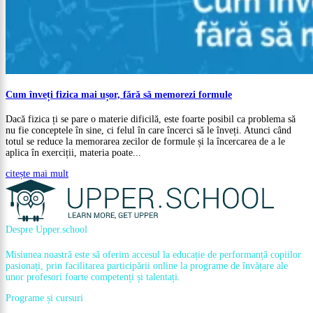
Cum înveți fizica mai ușor, fără să memorezi formule
Dacă fizica ți se pare o materie dificilă, este foarte posibil ca problema să
nu fie conceptele în sine, ci felul în care încerci să le înveți. Atunci când
totul se reduce la memorarea zecilor de formule și la încercarea de a le
aplica în exerciții, materia poate...
citește mai mult
Despre Upper.school
Misiunea noastră este să oferim accesul la educație de performanță copiilor
pasionați, prin facilitarea participării online la programe de învățare ale
unor profesori foarte competenți și talentați.
Programe și cursuri