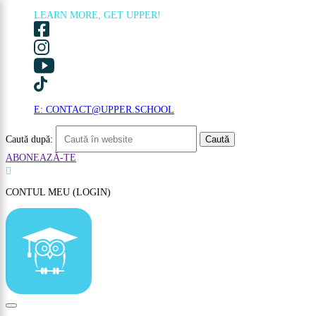
LEARN MORE, GET UPPER!
×
E: CONTACT@UPPER.SCHOOL
Caută după:
ABONEAZĂ-TE

CONTUL MEU (LOGIN)