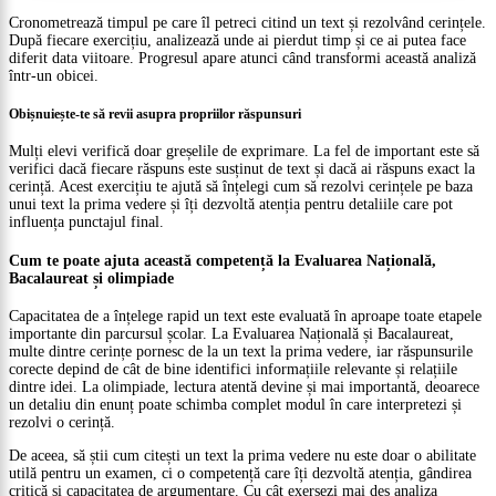
Cronometrează timpul pe care îl petreci citind un text și rezolvând cerințele.
După fiecare exercițiu, analizează unde ai pierdut timp și ce ai putea face
diferit data viitoare. Progresul apare atunci când transformi această analiză
într-un obicei.
Obișnuiește-te să revii asupra propriilor răspunsuri
Mulți elevi verifică doar greșelile de exprimare. La fel de important este să
verifici dacă fiecare răspuns este susținut de text și dacă ai răspuns exact la
cerință. Acest exercițiu te ajută să înțelegi cum să rezolvi cerințele pe baza
unui text la prima vedere și îți dezvoltă atenția pentru detaliile care pot
influența punctajul final.
Cum te poate ajuta această competență la Evaluarea Națională,
Bacalaureat și olimpiade
Capacitatea de a înțelege rapid un text este evaluată în aproape toate etapele
importante din parcursul școlar. La Evaluarea Națională și Bacalaureat,
multe dintre cerințe pornesc de la un text la prima vedere, iar răspunsurile
corecte depind de cât de bine identifici informațiile relevante și relațiile
dintre idei. La olimpiade, lectura atentă devine și mai importantă, deoarece
un detaliu din enunț poate schimba complet modul în care interpretezi și
rezolvi o cerință.
De aceea, să știi cum citești un text la prima vedere nu este doar o abilitate
utilă pentru un examen, ci o competență care îți dezvoltă atenția, gândirea
critică și capacitatea de argumentare. Cu cât exersezi mai des analiza