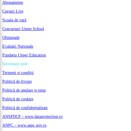
Abonamente
Cursuri Live
Școala de vară
Concursuri Upper.School
Olimpiade
Evaluări Naționale
Fundația Upper Education
Informații utile
Termeni și condiții
Politică de livrare
Politică de anulare și retur
Politică de cookies
Politică de confidențialitate
ANSPDCP – www.dataprotection.ro
ANPC – www.anpc.gov.ro