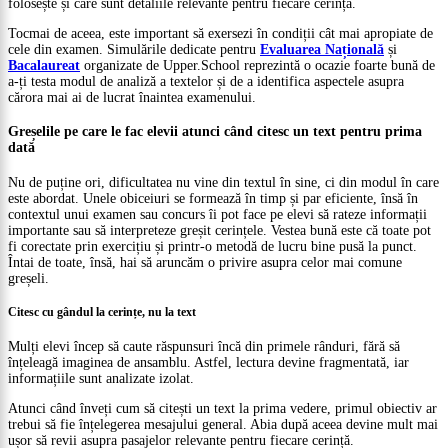
folosește și care sunt detaliile relevante pentru fiecare cerință.
Tocmai de aceea, este important să exersezi în condiții cât mai apropiate de
cele din examen. Simulările dedicate pentru
Evaluarea Națională
și
Bacalaureat
organizate de Upper.School reprezintă o ocazie foarte bună de
a-ți testa modul de analiză a textelor și de a identifica aspectele asupra
cărora mai ai de lucrat înaintea examenului.
Greșelile pe care le fac elevii atunci când citesc un text pentru prima
dată
Nu de puține ori, dificultatea nu vine din textul în sine, ci din modul în care
este abordat. Unele obiceiuri se formează în timp și par eficiente, însă în
contextul unui examen sau concurs îi pot face pe elevi să rateze informații
importante sau să interpreteze greșit cerințele. Vestea bună este că toate pot
fi corectate prin exercițiu și printr-o metodă de lucru bine pusă la punct.
Întai de toate, însă, hai să aruncăm o privire asupra celor mai comune
greșeli.
Citesc cu gândul la cerințe, nu la text
Mulți elevi încep să caute răspunsuri încă din primele rânduri, fără să
înțeleagă imaginea de ansamblu. Astfel, lectura devine fragmentată, iar
informațiile sunt analizate izolat.
Atunci când înveți cum să citești un text la prima vedere, primul obiectiv ar
trebui să fie înțelegerea mesajului general. Abia după aceea devine mult mai
ușor să revii asupra pasajelor relevante pentru fiecare cerință.