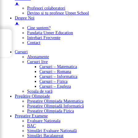
▲
Profesori colaboratori
Devino si tu profesor Upper.School
Despre Noi
▲
Cine suntem?
Fundația Upper Education
→
Intrebari Frecvente
Cuprins
Contact
Cursuri
Abonamente
Cursuri live
Cursuri – Matematica
Cursuri – Romana
Cursuri – Informatica
Cursuri – Fizica
Cursuri – Engleza
Școala de vară
Pregătire Olimpiade
Pregatire Olimpiada Matematica
Pregatire Olimpiadă Informatică
Pregatire Olimpiada Fizica
Pregatire Examene
Evaluare Nationala
BAC
Simulări Evaluare Natională
Simulări Bacalaureat