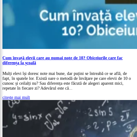
Cum învață elevii care au numai note de 10? Obiceiurile care fac
diferența la școală
Mulți elevi își doresc note mai bune, dar puțini se întreabă ce se află, de
fapt, în spatele lor. Există oare o metodă de învățare pe care elevii de 10 o
cunosc și ceilalți nu? Sau diferența este făcută de alegeri aparent mici,
repetate în fiecare zi? Adevărul este că...
citește mai mult