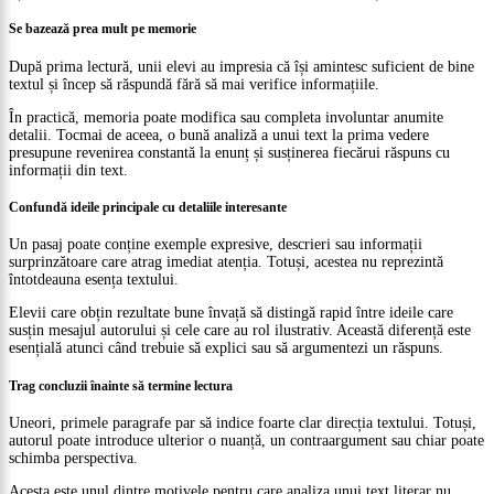
Se bazează prea mult pe memorie
După prima lectură, unii elevi au impresia că își amintesc suficient de bine
textul și încep să răspundă fără să mai verifice informațiile.
În practică, memoria poate modifica sau completa involuntar anumite
detalii. Tocmai de aceea, o bună analiză a unui text la prima vedere
presupune revenirea constantă la enunț și susținerea fiecărui răspuns cu
informații din text.
Confundă ideile principale cu detaliile interesante
Un pasaj poate conține exemple expresive, descrieri sau informații
surprinzătoare care atrag imediat atenția. Totuși, acestea nu reprezintă
întotdeauna esența textului.
Elevii care obțin rezultate bune învață să distingă rapid între ideile care
susțin mesajul autorului și cele care au rol ilustrativ. Această diferență este
esențială atunci când trebuie să explici sau să argumentezi un răspuns.
Trag concluzii înainte să termine lectura
Uneori, primele paragrafe par să indice foarte clar direcția textului. Totuși,
autorul poate introduce ulterior o nuanță, un contraargument sau chiar poate
schimba perspectiva.
Acesta este unul dintre motivele pentru care analiza unui text literar nu