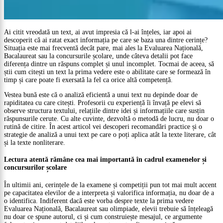
Ai citit vreodată un text, ai avut impresia că l-ai înțeles, iar apoi ai
descoperit că ai ratat exact informația pe care se baza una dintre cerințe?
Situația este mai frecventă decât pare, mai ales la Evaluarea Națională,
Bacalaureat sau la concursurile școlare, unde câteva detalii pot face
diferența dintre un răspuns complet și unul incomplet. Tocmai de aceea, să
știi cum citești un text la prima vedere este o abilitate care se formează în
timp și care poate fi exersată la fel ca orice altă competență.
Vestea bună este că o analiză eficientă a unui text nu depinde doar de
rapiditatea cu care citești. Profesorii cu experiență îi învață pe elevi să
observe structura textului, relațiile dintre idei și informațiile care susțin
răspunsurile cerute. Cu alte cuvinte, dezvoltă o metodă de lucru, nu doar o
rutină de citire. În acest articol vei descoperi recomandări practice și o
strategie de analiză a unui text pe care o poți aplica atât la texte literare, cât
și la texte nonliterare.
Lectura atentă rămâne cea mai importantă în cadrul examenelor și
concursurilor școlare
În ultimii ani, cerințele de la examene și competiții pun tot mai mult accent
pe capacitatea elevilor de a interpreta și valorifica informația, nu doar de a
o identifica. Indiferent dacă este vorba despre texte la prima vedere
Evaluarea Națională, Bacalaureat sau olimpiade, elevii trebuie să înțeleagă
nu doar ce spune autorul, ci și cum construiește mesajul, ce argumente