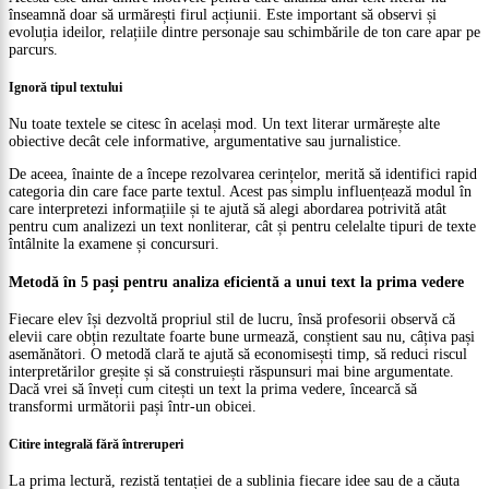
înseamnă doar să urmărești firul acțiunii. Este important să observi și
evoluția ideilor, relațiile dintre personaje sau schimbările de ton care apar pe
parcurs.
Ignoră tipul textului
Nu toate textele se citesc în același mod. Un text literar urmărește alte
obiective decât cele informative, argumentative sau jurnalistice.
De aceea, înainte de a începe rezolvarea cerințelor, merită să identifici rapid
categoria din care face parte textul. Acest pas simplu influențează modul în
care interpretezi informațiile și te ajută să alegi abordarea potrivită atât
pentru cum analizezi un text nonliterar, cât și pentru celelalte tipuri de texte
întâlnite la examene și concursuri.
Metodă în 5 pași pentru analiza eficientă a unui text la prima vedere
Fiecare elev își dezvoltă propriul stil de lucru, însă profesorii observă că
elevii care obțin rezultate foarte bune urmează, conștient sau nu, câțiva pași
asemănători. O metodă clară te ajută să economisești timp, să reduci riscul
interpretărilor greșite și să construiești răspunsuri mai bine argumentate.
Dacă vrei să înveți cum citești un text la prima vedere, încearcă să
transformi următorii pași într-un obicei.
Citire integrală fără întreruperi
La prima lectură, rezistă tentației de a sublinia fiecare idee sau de a căuta