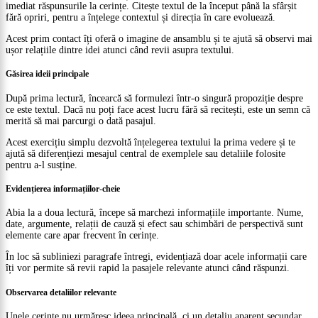
imediat răspunsurile la cerințe. Citește textul de la început până la sfârșit
fără opriri, pentru a înțelege contextul și direcția în care evoluează.
Acest prim contact îți oferă o imagine de ansamblu și te ajută să observi mai
ușor relațiile dintre idei atunci când revii asupra textului.
Găsirea ideii principale
După prima lectură, încearcă să formulezi într-o singură propoziție despre
ce este textul. Dacă nu poți face acest lucru fără să recitești, este un semn că
merită să mai parcurgi o dată pasajul.
Acest exercițiu simplu dezvoltă înțelegerea textului la prima vedere și te
ajută să diferențiezi mesajul central de exemplele sau detaliile folosite
pentru a-l susține.
Evidențierea informațiilor-cheie
Abia la a doua lectură, începe să marchezi informațiile importante. Nume,
date, argumente, relații de cauză și efect sau schimbări de perspectivă sunt
elemente care apar frecvent în cerințe.
În loc să subliniezi paragrafe întregi, evidențiază doar acele informații care
îți vor permite să revii rapid la pasajele relevante atunci când răspunzi.
Observarea detaliilor relevante
Unele cerințe nu urmăresc ideea principală, ci un detaliu aparent secundar.