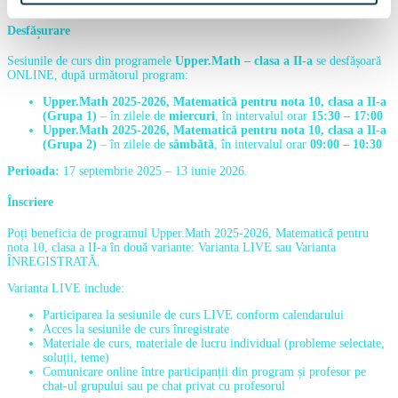
Desfășurare
Sesiunile de curs din programele
Upper.Math – clasa a II-a
se desfășoară
ONLINE, după următorul program:
Upper.Math 2025-2026, Matematică pentru nota 10, clasa a II-a
(Grupa 1)
– în zilele de
miercuri
, în intervalul orar
15:30 – 17:00
Upper.Math 2025-2026, Matematică pentru nota 10, clasa a II-a
(Grupa 2)
– în zilele de
sâmbătă
, în intervalul orar
09:00 – 10:30
Perioada:
17 septembrie 2025 – 13 iunie 2026.
Înscriere
Poți beneficia de programul
Upper.Math 2025-2026, Matematică pentru
nota 10, clasa a II-a
în două variante:
Varianta LIVE
sau
Varianta
ÎNREGISTRATĂ.
Varianta LIVE include:
Participarea la sesiunile de curs LIVE conform calendarului
Acces la sesiunile de curs înregistrate
Materiale de curs, materiale de lucru individual (probleme selectate,
soluții, teme)
Comunicare online între participanții din program și profesor pe
chat-ul grupului sau pe chat privat cu profesorul