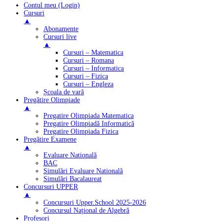
Contul meu (Login)
Cursuri
▲
Abonamente
Cursuri live
▲
Cursuri – Matematica
Cursuri – Romana
Cursuri – Informatica
Cursuri – Fizica
Cursuri – Engleza
Școala de vară
Pregătire Olimpiade
▲
Pregatire Olimpiada Matematica
Pregatire Olimpiadă Informatică
Pregatire Olimpiada Fizica
Pregătire Examene
▲
Evaluare Natională
BAC
Simulări Evaluare Natională
Simulări Bacalaureat
Concursuri UPPER
▲
Concursuri Upper.School 2025-2026
Concursul Național de Algebră
Profesori