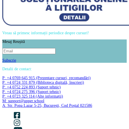
Vreau să primesc informații periodice despre cursuri!
Mesaj Reușită
Subscrie
Detalii de contact:
P: +4 0769 645 915 (Prezentare cursuri, recomandări)
P: +4 0724 331 879 (Biblioteca digitală, înscrieri)
P: +4 0752 224 893 (Suport tehnic)
P: +4 0724 275 396 (Suport tehnic)
P: +4 0723 325 114 (Alte informații)
M: support@upper.school
A: Str. Popa Lazar 5-25, București, Cod Poștal 021586