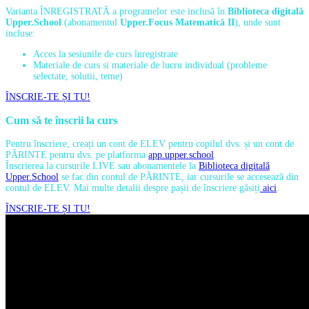
Varianta ÎNREGISTRATĂ a programelor este inclusă în
Biblioteca digitală
Upper.School
(abonamentul
Upper.Focus Matematică II
), unde sunt
incluse:
Acces la sesiunile de curs înregistrate
Materiale de curs si materiale de lucru individual (probleme
selectate, solutii, teme)
ÎNSCRIE-TE ȘI TU!
Cum să te înscrii la curs
Pentru înscriere, creați un cont de ELEV pentru copilul dvs. și un cont de
PĂRINTE pentru dvs. pe platforma
app.upper.school
.
Înscrierea la cursurile LIVE sau abonamentele la
Biblioteca digitală
Upper.School
se fac din contul de PĂRINTE, iar cursurile se accesează din
contul de ELEV. Mai multe detalii despre pașii de înscriere găsiți
aici
.
ÎNSCRIE-TE ȘI TU!