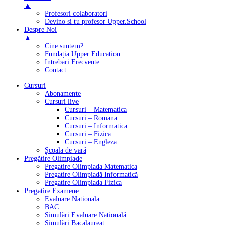
▲
Profesori colaboratori
Devino si tu profesor Upper.School
Despre Noi
▲
Cine suntem?
Fundația Upper Education
Intrebari Frecvente
Contact
Cursuri
Abonamente
Cursuri live
Cursuri – Matematica
Cursuri – Romana
Cursuri – Informatica
Cursuri – Fizica
Cursuri – Engleza
Școala de vară
Pregătire Olimpiade
Pregatire Olimpiada Matematica
Pregatire Olimpiadă Informatică
Pregatire Olimpiada Fizica
Pregatire Examene
Evaluare Nationala
BAC
Simulări Evaluare Natională
Simulări Bacalaureat