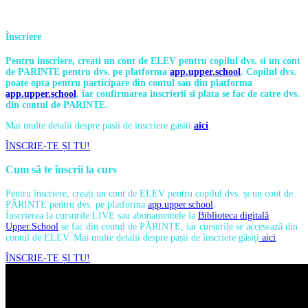
Înscriere
Pentru inscriere, creati un cont de ELEV pentru copilul dvs. si un cont
de PARINTE pentru dvs. pe platforma
app.upper.school
. Copilul dvs.
poate opta pentru participare din contul sau din platforma
app.upper.school
, iar confirmarea inscrierii si plata se fac de catre dvs.
din contul de PARINTE.
Mai multe detalii despre pasii de inscriere gasiti
aici
.
ÎNSCRIE-TE ȘI TU!
Cum să te înscrii la curs
Pentru înscriere, creați un cont de ELEV pentru copilul dvs. și un cont de
PĂRINTE pentru dvs. pe platforma
app.upper.school
.
Înscrierea la cursurile LIVE sau abonamentele la
Biblioteca digitală
Upper.School
se fac din contul de PĂRINTE, iar cursurile se accesează din
contul de ELEV. Mai multe detalii despre pașii de înscriere găsiți
aici
.
ÎNSCRIE-TE ȘI TU!