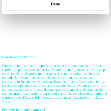
Deny
Descrierea programului
Cursurile sunt de nivel olimpiada si au drept scop mentinerea in forma a
copiilor pe perioada cat stau acasa. Sesiunile sunt organizate ca workshop-
uri de rezolvare de probleme, incep cu discutia neclaritatilor din tema
individuala a sesiunii anterioare de curs si continua cu discutia altor
probleme, in functie de nevoia identificata de d-na profesor Ivanovici, ca
nivel de complexitate sau ca zona de acoperit. Astfel, tematica e construita
din mers, adaptiva, in functie de intelegerea si punctele slabe sau tari ale
participantilor, dand astfel programului cursivitatea intelegerii notiunilor si
constructia unei baze solide, necesara aprofundarii matematicii in clasa a
VII-a.
Profesor(i):
Lioara Ivanovici