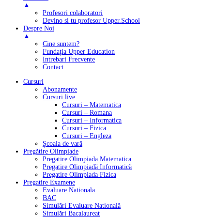
▲
Profesori colaboratori
Devino si tu profesor Upper.School
Despre Noi
▲
Cine suntem?
Fundația Upper Education
Intrebari Frecvente
Contact
Cursuri
Abonamente
Cursuri live
Cursuri – Matematica
Cursuri – Romana
Cursuri – Informatica
Cursuri – Fizica
Cursuri – Engleza
Școala de vară
Pregătire Olimpiade
Pregatire Olimpiada Matematica
Pregatire Olimpiadă Informatică
Pregatire Olimpiada Fizica
Pregatire Examene
Evaluare Nationala
BAC
Simulări Evaluare Natională
Simulări Bacalaureat