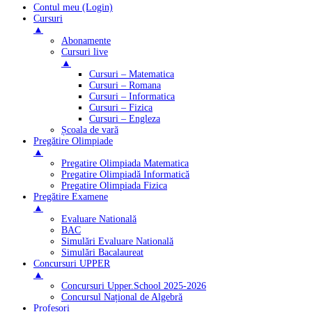
Contul meu (Login)
Cursuri
▲
Abonamente
Cursuri live
▲
Cursuri – Matematica
Cursuri – Romana
Cursuri – Informatica
Cursuri – Fizica
Cursuri – Engleza
Școala de vară
Pregătire Olimpiade
▲
Pregatire Olimpiada Matematica
Pregatire Olimpiadă Informatică
Pregatire Olimpiada Fizica
Pregătire Examene
▲
Evaluare Natională
BAC
Simulări Evaluare Natională
Simulări Bacalaureat
Concursuri UPPER
▲
Concursuri Upper.School 2025-2026
Concursul Național de Algebră
Profesori