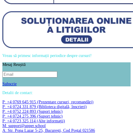
Vreau să primesc informații periodice despre cursuri!
Mesaj Reușită
Subscrie
Detalii de contact:
P: +4 0769 645 915 (Prezentare cursuri, recomandări)
P: +4 0724 331 879 (Biblioteca digitală, înscrieri)
P: +4 0752 224 893 (Suport tehnic)
P: +4 0724 275 396 (Suport tehnic)
P: +4 0723 325 114 (Alte informații)
M: support@upper.school
A: Str. Popa Lazar 5-25, București, Cod Poștal 021586