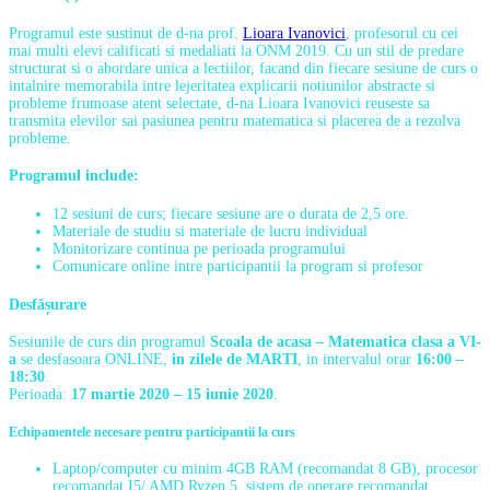
Programul este sustinut de d-na prof.
Lioara Ivanovici
, profesorul cu cei
mai multi elevi calificati si medaliati la ONM 2019. Cu un stil de predare
structurat si o abordare unica a lectiilor, facand din fiecare sesiune de curs o
intalnire memorabila intre lejeritatea explicarii notiunilor abstracte si
probleme frumoase atent selectate, d-na Lioara Ivanovici reuseste sa
transmita elevilor sai pasiunea pentru matematica si placerea de a rezolva
probleme.
Programul include:
12 sesiuni de curs; fiecare sesiune are o durata de 2,5 ore.
Materiale de studiu si materiale de lucru individual
Monitorizare continua pe perioada programului
Comunicare online intre participantii la program si profesor
Desfășurare
Sesiunile de curs din programul
Scoala de acasa – Matematica clasa a VI-
a
se desfasoara ONLINE,
in zilele de MARTI
, in intervalul orar
16:00 –
18:30
.
Perioada:
17 martie 2020 – 15 iunie 2020
.
Echipamentele necesare pentru participantii la curs
Laptop/computer cu minim 4GB RAM (recomandat 8 GB), procesor
recomandat I5/ AMD Ryzen 5, sistem de operare recomandat