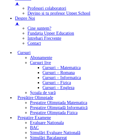
▲
Profesori colaboratori
Devino si tu profesor Upper.School
Despre Noi
▲
Cine suntem?
Fundația Upper Education
Intrebari Frecvente
Contact
Cursuri
Abonamente
Cursuri live
Cursuri – Matematica
Cursuri – Romana
Cursuri – Informatica
Cursuri – Fizica
Cursuri – Engleza
Școala de vară
Pregătire Olimpiade
Pregatire Olimpiada Matematica
Pregatire Olimpiadă Informatică
Pregatire Olimpiada Fizica
Pregatire Examene
Evaluare Nationala
BAC
Simulări Evaluare Natională
Simulări Bacalaureat