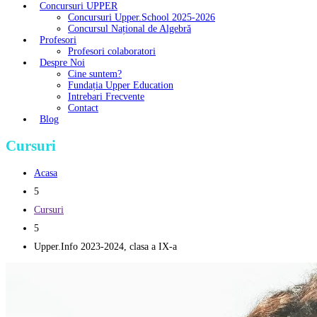
Concursuri UPPER
Concursuri Upper.School 2025-2026
Concursul Național de Algebră
Profesori
Profesori colaboratori
Despre Noi
Cine suntem?
Fundația Upper Education
Intrebari Frecvente
Contact
Blog
Cursuri
Acasa
5
Cursuri
5
Upper.Info 2023-2024, clasa a IX-a