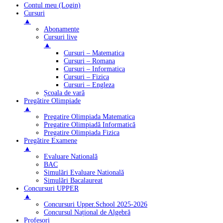
Contul meu (Login)
Cursuri
▲
Abonamente
Cursuri live
▲
Cursuri – Matematica
Cursuri – Romana
Cursuri – Informatica
Cursuri – Fizica
Cursuri – Engleza
Școala de vară
Pregătire Olimpiade
▲
Pregatire Olimpiada Matematica
Pregatire Olimpiadă Informatică
Pregatire Olimpiada Fizica
Pregătire Examene
▲
Evaluare Natională
BAC
Simulări Evaluare Natională
Simulări Bacalaureat
Concursuri UPPER
▲
Concursuri Upper.School 2025-2026
Concursul Național de Algebră
Profesori