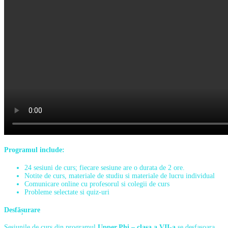
Programul include:
24 sesiuni de curs; fiecare sesiune are o durata de 2 ore.
Notite de curs, materiale de studiu si materiale de lucru individual
Comunicare online cu profesorul si colegii de curs
Probleme selectate si quiz-uri
Desfășurare
Sesiunile de curs din programul
Upper.Phi – clasa a VII-a
se desfasoara