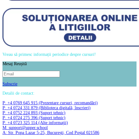
Vreau să primesc informații periodice despre cursuri!
Mesaj Reușită
Subscrie
Detalii de contact:
P: +4 0769 645 915 (Prezentare cursuri, recomandări)
P: +4 0724 331 879 (Biblioteca digitală, înscrieri)
P: +4 0752 224 893 (Suport tehnic)
P: +4 0724 275 396 (Suport tehnic)
P: +4 0723 325 114 (Alte informații)
M: support@upper.school
A: Str. Popa Lazar 5-25, București, Cod Poștal 021586