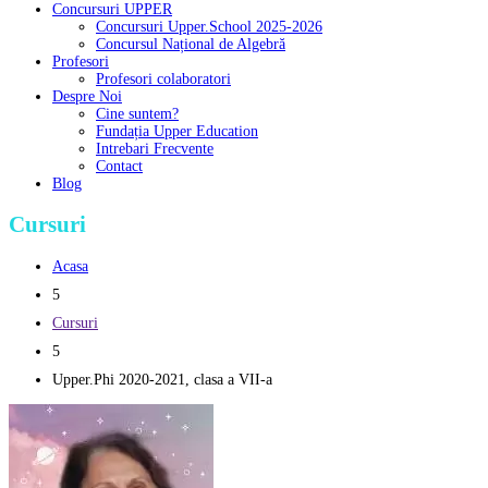
Concursuri UPPER
Concursuri Upper.School 2025-2026
Concursul Național de Algebră
Profesori
Profesori colaboratori
Despre Noi
Cine suntem?
Fundația Upper Education
Intrebari Frecvente
Contact
Blog
Cursuri
Acasa
5
Cursuri
5
Upper.Phi 2020-2021, clasa a VII-a