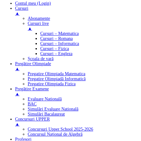
Contul meu (Login)
Cursuri
▲
Abonamente
Cursuri live
▲
Cursuri – Matematica
Cursuri – Romana
Cursuri – Informatica
Cursuri – Fizica
Cursuri – Engleza
Școala de vară
Pregătire Olimpiade
▲
Pregatire Olimpiada Matematica
Pregatire Olimpiadă Informatică
Pregatire Olimpiada Fizica
Pregătire Examene
▲
Evaluare Natională
BAC
Simulări Evaluare Natională
Simulări Bacalaureat
Concursuri UPPER
▲
Concursuri Upper.School 2025-2026
Concursul Național de Algebră
Profesori