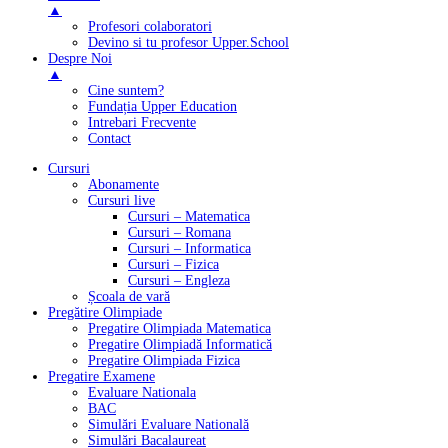
▲
Profesori colaboratori
Devino si tu profesor Upper.School
Despre Noi
▲
Cine suntem?
Fundația Upper Education
Intrebari Frecvente
Contact
Cursuri
Abonamente
Cursuri live
Cursuri – Matematica
Cursuri – Romana
Cursuri – Informatica
Cursuri – Fizica
Cursuri – Engleza
Școala de vară
Pregătire Olimpiade
Pregatire Olimpiada Matematica
Pregatire Olimpiadă Informatică
Pregatire Olimpiada Fizica
Pregatire Examene
Evaluare Nationala
BAC
Simulări Evaluare Natională
Simulări Bacalaureat