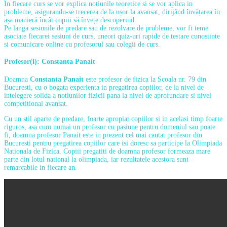
În fiecare curs se vor explica notiunile teoretice si se vor aplica in
probleme, asigurandu-se trecerea de la ușor la avansat, dirijând învățarea în
așa manieră încât copiii să învețe descoperind.
Pe langa sesiunile de predare sau de rezolvare de probleme, vor fi teme
asociate fiecarei sesiuni de curs, uneori quiz-uri rapide de testare cunostinte
si comunicare online cu profesorul sau colegii de curs.
Profesor(i):
Constanta Panait
Doamna
Constanta Panait
este profesor de fizica la Scoala nr. 79 din
Bucuresti, cu o bogata experienta in pregatirea copiilor, de la nivel de
intelegere solida a notiunilor fizicii pana la nivel de aprofundare si nivel
competitional avansat.
Cu un stil aparte de predare, foarte apropiat copiilor si in acelasi timp foarte
riguros, asa cum numai un profesor cu pasiune pentru domeniul sau poate
fi, doamna profesor Panait este in prezent cel mai cautat profesor din
Bucuresti pentru pregatirea copiilor care isi doresc sa participe la Olimpiada
Nationala de Fizica. Copiii pregatiti de doamna profesor formeaza mare
parte din lotul national la olimpiada, iar rezultatele acestora sunt
remarcabile in fiecare an.