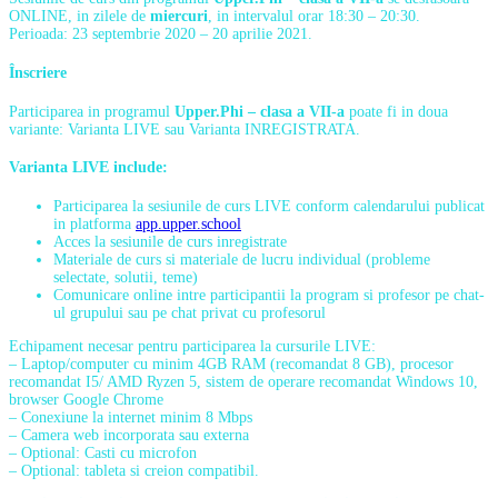
ONLINE, in zilele de
miercuri
, in intervalul orar 18:30 – 20:30.
Perioada: 23 septembrie 2020 – 20 aprilie 2021.
Înscriere
Participarea in programul
Upper.Phi – clasa a VII-a
poate fi in doua
variante: Varianta LIVE sau Varianta INREGISTRATA.
Varianta LIVE
include:
Participarea la sesiunile de curs LIVE conform calendarului publicat
in platforma
app.upper.school
Acces la sesiunile de curs inregistrate
Materiale de curs si materiale de lucru individual (probleme
selectate, solutii, teme)
Comunicare online intre participantii la program si profesor pe chat-
ul grupului sau pe chat privat cu profesorul
Echipament necesar pentru participarea la cursurile LIVE:
– Laptop/computer cu minim 4GB RAM (recomandat 8 GB), procesor
recomandat I5/ AMD Ryzen 5, sistem de operare recomandat Windows 10,
browser Google Chrome
– Conexiune la internet minim 8 Mbps
– Camera web incorporata sau externa
– Optional: Casti cu microfon
– Optional: tableta si creion compatibil.