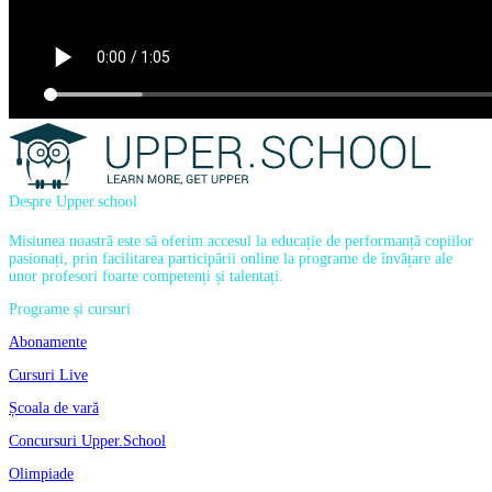
Despre Upper.school
Misiunea noastră este să oferim accesul la educație de performanță copiilor
pasionați, prin facilitarea participării online la programe de învățare ale
unor profesori foarte competenți și talentați.
Programe și cursuri
Abonamente
Cursuri Live
Școala de vară
Concursuri Upper.School
Olimpiade