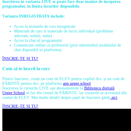
Inscrierea in varianta LIVE se poate face doar inainte de inceperea
programului, in limita locurilor disponibile.
Varianta INREGISTRATA
include:
Acces la sesiunile de curs inregistrate
Materiale de curs si materiale de lucru individual (probleme
selectate, solutii, teme)
Acces la chat-ul programului
Comunicare online cu profesorul (prin intermediul modulului de
chat disponibil in platforma)
ÎNSCRIE-TE ȘI TU!
Cum să te înscrii la curs
Pentru înscriere, creați un cont de ELEV pentru copilul dvs. și un cont de
PĂRINTE pentru dvs. pe platforma
app.upper.school
.
Înscrierea la cursurile LIVE sau abonamentele la
Biblioteca digitală
Upper.School
se fac din contul de PĂRINTE, iar cursurile se accesează din
contul de ELEV. Mai multe detalii despre pașii de înscriere găsiți
aici
.
ÎNSCRIE-TE ȘI TU!