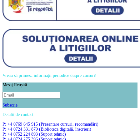
Vreau să primesc informații periodice despre cursuri!
Mesaj Reușită
Subscrie
Detalii de contact:
P: +4 0769 645 915 (Prezentare cursuri, recomandări)
P: +4 0724 331 879 (Biblioteca digitală, înscrieri)
P: +4 0752 224 893 (Suport tehnic)
P: +4 0724 275 396 (Suport tehnic)