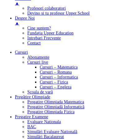
▲
Profesori colaboratori
Devino si tu profesor Upper.School
Despre Noi
▲
Cine suntem?
Fundația Upper Education
Intrebari Frecvente
Contact
Cursuri
Abonamente
Cursuri live
Cursuri – Matematica
Cursuri – Romana
Cursuri – Informatica
Cursuri – Fizica
Cursuri – Engleza
Școala de vară
Pregătire Olimpiade
Pregatire Olimpiada Matematica
Pregatire Olimpiadă Informatică
Pregatire Olimpiada Fizica
Pregatire Examene
Evaluare Nationala
BAC
Simulări Evaluare Natională
Simulări Bacalaureat