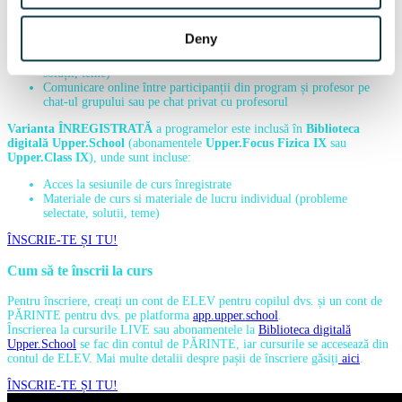
Participarea la sesiunile de curs LIVE conform calendarului.
2
simulari de olimpiadă
,
cu discutarea problemelor după test
Deny
Acces la sesiunile de curs înregistrate
Materiale de curs, materiale de lucru individual (probleme selectate,
soluții, teme)
Comunicare online între participanții din program și profesor pe
chat-ul grupului sau pe chat privat cu profesorul
Varianta ÎNREGISTRATĂ
a programelor este inclusă în
Biblioteca
digitală Upper.School
(abonamentele
Upper.Focus Fizica IX
sau
Upper.Class IX
), unde sunt incluse:
Acces la sesiunile de curs înregistrate
Materiale de curs si materiale de lucru individual (probleme
selectate, solutii, teme)
ÎNSCRIE-TE ȘI TU!
Cum să te înscrii la curs
Pentru înscriere, creați un cont de ELEV pentru copilul dvs. și un cont de
PĂRINTE pentru dvs. pe platforma
app.upper.school
.
Înscrierea la cursurile LIVE sau abonamentele la
Biblioteca digitală
Upper.School
se fac din contul de PĂRINTE, iar cursurile se accesează din
contul de ELEV. Mai multe detalii despre pașii de înscriere găsiți
aici
.
ÎNSCRIE-TE ȘI TU!