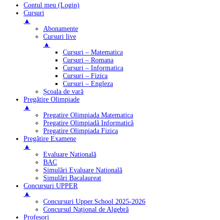
Contul meu (Login)
Cursuri
▲
Abonamente
Cursuri live
▲
Cursuri – Matematica
Cursuri – Romana
Cursuri – Informatica
Cursuri – Fizica
Cursuri – Engleza
Școala de vară
Pregătire Olimpiade
▲
Pregatire Olimpiada Matematica
Pregatire Olimpiadă Informatică
Pregatire Olimpiada Fizica
Pregătire Examene
▲
Evaluare Natională
BAC
Simulări Evaluare Natională
Simulări Bacalaureat
Concursuri UPPER
▲
Concursuri Upper.School 2025-2026
Concursul Național de Algebră
Profesori