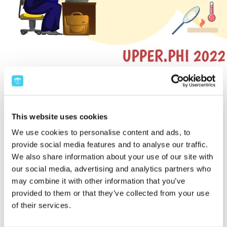
Descrierea programului
Problemele devin mai complexe și mai interesante, competițiile devin mai
dificile și necesită o pregatire sistemică și riguroasă.
This website uses cookies
În fiecare curs se vor explica noțiunile teoretice și se vor aplica în
probleme, asigurându-se o bază solidă de înțelegere și un antrenament
We use cookies to personalise content and ads, to
pentru etapele
superioare
ale olimpiadei
.
provide social media features and to analyse our traffic.
We also share information about your use of our site with
Profesor(i):
Mihai Vasile
our social media, advertising and analytics partners who
Mihai este in prezent student în anul III la Universitatea Oxford, din UK.
may combine it with other information that you’ve
Fost olimpic international, Mihai a participat la multiple olimpiade și
concursuri de fizică și astronomie între anii 2016-2020. Printre cele mai
provided to them or that they’ve collected from your use
notabile rezultate se numără medalii de argint și bronz la competiții
of their services.
internaționale cum ar fi: IOAA, EuPhO sau APhO.
În clasele a XI-a și a XII-a a ajutat elevii din clasele de olimpici de a IX-a și