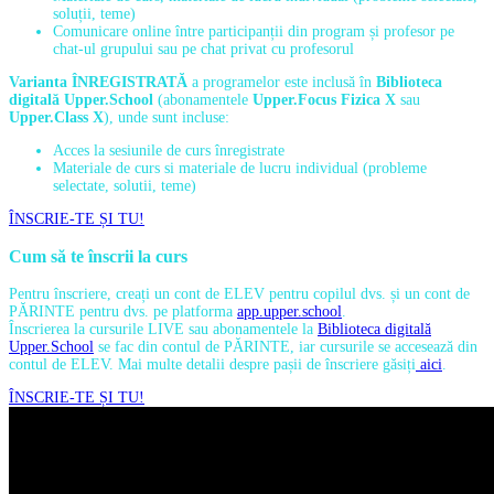
soluții, teme)
Comunicare online între participanții din program și profesor pe
chat-ul grupului sau pe chat privat cu profesorul
Varianta ÎNREGISTRATĂ
a programelor este inclusă în
Biblioteca
digitală Upper.School
(abonamentele
Upper.Focus Fizica X
sau
Upper.Class X
), unde sunt incluse:
Acces la sesiunile de curs înregistrate
Materiale de curs si materiale de lucru individual (probleme
selectate, solutii, teme)
ÎNSCRIE-TE ȘI TU!
Cum să te înscrii la curs
Pentru înscriere, creați un cont de ELEV pentru copilul dvs. și un cont de
PĂRINTE pentru dvs. pe platforma
app.upper.school
.
Înscrierea la cursurile LIVE sau abonamentele la
Biblioteca digitală
Upper.School
se fac din contul de PĂRINTE, iar cursurile se accesează din
contul de ELEV. Mai multe detalii despre pașii de înscriere găsiți
aici
.
ÎNSCRIE-TE ȘI TU!