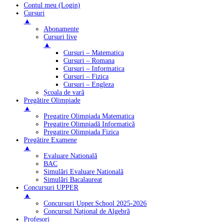
Contul meu (Login)
Cursuri
▲
Abonamente
Cursuri live
▲
Cursuri – Matematica
Cursuri – Romana
Cursuri – Informatica
Cursuri – Fizica
Cursuri – Engleza
Școala de vară
Pregătire Olimpiade
▲
Pregatire Olimpiada Matematica
Pregatire Olimpiadă Informatică
Pregatire Olimpiada Fizica
Pregătire Examene
▲
Evaluare Natională
BAC
Simulări Evaluare Natională
Simulări Bacalaureat
Concursuri UPPER
▲
Concursuri Upper.School 2025-2026
Concursul Național de Algebră
Profesori