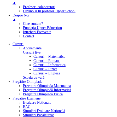
▲
Profesori colaboratori
Devino si tu profesor Upper.School
Despre Noi
▲
Cine suntem?
Fundația Upper Education
Intrebari Frecvente
Contact
Cursuri
Abonamente
Cursuri live
Cursuri – Matematica
Cursuri – Romana
Cursuri – Informatica
Cursuri – Fizica
Cursuri – Engleza
Școala de vară
Pregătire Olimpiade
Pregatire Olimpiada Matematica
Pregatire Olimpiadă Informatică
Pregatire Olimpiada Fizica
Pregatire Examene
Evaluare Nationala
BAC
Simulări Evaluare Natională
Simulări Bacalaureat