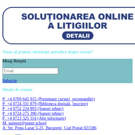
Vreau să primesc informații periodice despre cursuri!
Mesaj Reușită
Subscrie
Detalii de contact:
P: +4 0769 645 915 (Prezentare cursuri, recomandări)
P: +4 0724 331 879 (Biblioteca digitală, înscrieri)
P: +4 0752 224 893 (Suport tehnic)
P: +4 0724 275 396 (Suport tehnic)
P: +4 0723 325 114 (Alte informații)
M: support@upper.school
A: Str. Popa Lazar 5-25, București, Cod Poștal 021586