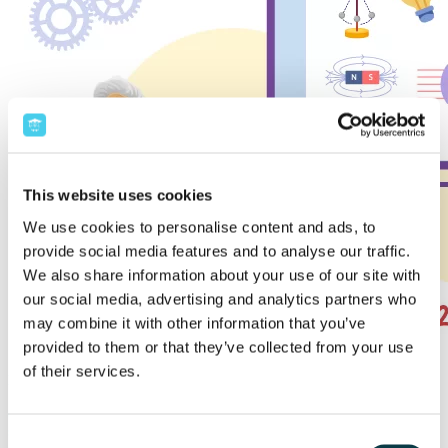
This website uses cookies
We use cookies to personalise content and ads, to
provide social media features and to analyse our traffic.
We also share information about your use of our site with
our social media, advertising and analytics partners who
may combine it with other information that you’ve
provided to them or that they’ve collected from your use
of their services.
Descrierea programului
Cursurile se vor axa pe predarea materiei pentru olimpiada din clasa a 10-a,
și pe rezolvarea unor seturi de probleme, ordonate crescător, în funcție de
Consent
dificultate. În prima parte vom relua Optica Geometrica, pentru a fixa