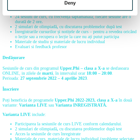
Deny
Programul include:
24 sesiuni de curs, cu frecvență săptămânală; fiecare sesiune
are o
durată de 2 ore
.
2
simulari de olimpiadă
,
cu discutarea problemelor după test
Înregistrarile cursurilor și notițele de curs – pentru a revedea oricând
o lecție sau a recupera o lecție la care nu ați putut participa
Materiale de studiu și materiale de lucru individual
Evaluari si feedback profesor
Desfășurare
Sesiunile de curs din programul
Upper.Phi – clasa a X-a
se desfasoara
ONLINE, in zilele de
marti
, în intervalul orar
18:00 – 20:00
.
Perioada:
27 septembrie 2022 – 4 aprilie 2023
.
Înscriere
Poți beneficia de programele
Upper.Phi 2022-2023, clasa a X-a
în două
variante:
Varianta LIVE
sau
Varianta INREGISTRATĂ.
Varianta LIVE
include:
Participarea la sesiunile de curs LIVE conform calendarului.
2
simulari de olimpiadă
,
cu discutarea problemelor după test
Acces la sesiunile de curs înregistrate
Materiale de curs, materiale de lucru individual (probleme selectate,