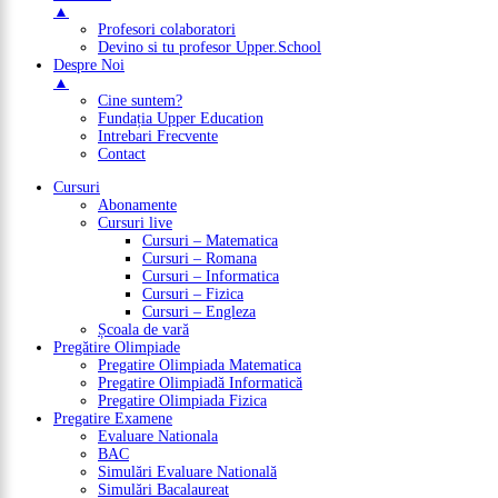
▲
Profesori colaboratori
Devino si tu profesor Upper.School
Despre Noi
▲
Cine suntem?
Fundația Upper Education
Intrebari Frecvente
Contact
Cursuri
Abonamente
Cursuri live
Cursuri – Matematica
Cursuri – Romana
Cursuri – Informatica
Cursuri – Fizica
Cursuri – Engleza
Școala de vară
Pregătire Olimpiade
Pregatire Olimpiada Matematica
Pregatire Olimpiadă Informatică
Pregatire Olimpiada Fizica
Pregatire Examene
Evaluare Nationala
BAC
Simulări Evaluare Natională
Simulări Bacalaureat