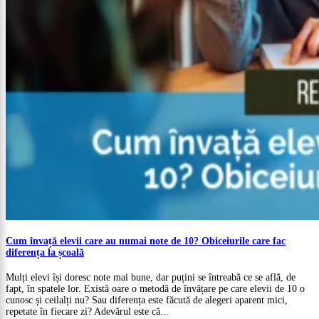
Cum învață elevii care au numai note de 10? Obiceiurile care fac
diferența la școală
Mulți elevi își doresc note mai bune, dar puțini se întreabă ce se află, de
fapt, în spatele lor. Există oare o metodă de învățare pe care elevii de 10 o
cunosc și ceilalți nu? Sau diferența este făcută de alegeri aparent mici,
repetate în fiecare zi? Adevărul este că...