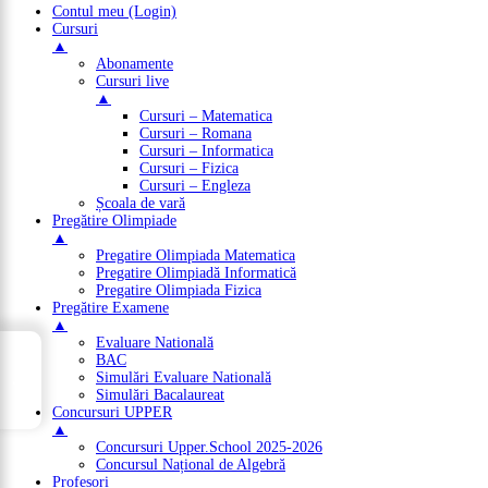
Contul meu (Login)
Cursuri
▲
Abonamente
Cursuri live
▲
Cursuri – Matematica
Cursuri – Romana
Cursuri – Informatica
Cursuri – Fizica
Cursuri – Engleza
Școala de vară
Pregătire Olimpiade
▲
Pregatire Olimpiada Matematica
Pregatire Olimpiadă Informatică
Pregatire Olimpiada Fizica
Pregătire Examene
▲
Evaluare Natională
→
BAC
Cuprins
Simulări Evaluare Natională
Simulări Bacalaureat
Concursuri UPPER
▲
Concursuri Upper.School 2025-2026
Concursul Național de Algebră
Profesori