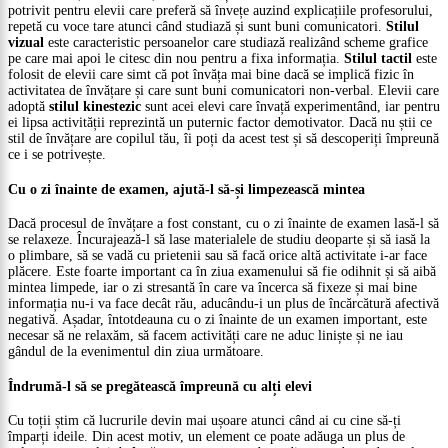
potrivit pentru elevii care preferă să învețe auzind explicațiile profesorului,
repetă cu voce tare atunci când studiază și sunt buni comunicatori.
Stilul
vizual
este caracteristic persoanelor care studiază realizând scheme grafice
pe care mai apoi le citesc din nou pentru a fixa informația.
Stilul tactil
este
folosit de elevii care simt că pot învăța mai bine dacă se implică fizic în
activitatea de învățare și care sunt buni comunicatori non-verbal. Elevii care
adoptă
stilul kinestezic
sunt acei elevi care învață experimentând, iar pentru
ei lipsa activității reprezintă un puternic factor demotivator. Dacă nu știi ce
stil de învățare are copilul tău, îi poți da acest test și să descoperiți împreună
ce i se potrivește.
Cu o zi înainte de examen, ajută-l să-și limpezească mintea
Dacă procesul de învățare a fost constant, cu o zi înainte de examen lasă-l să
se relaxeze. Încurajează-l să lase materialele de studiu deoparte și să iasă la
o plimbare, să se vadă cu prietenii sau să facă orice altă activitate i-ar face
plăcere. Este foarte important ca în ziua examenului să fie odihnit și să aibă
mintea limpede, iar o zi stresantă în care va încerca să fixeze și mai bine
informația nu-i va face decât rău, aducându-i un plus de încărcătură afectivă
negativă. Așadar, întotdeauna cu o zi înainte de un examen important, este
necesar să ne relaxăm, să facem activități care ne aduc liniște și ne iau
gândul de la evenimentul din ziua următoare.
Îndrumă-l să se pregătească împreună cu alți elevi
Cu toții știm că lucrurile devin mai ușoare atunci când ai cu cine să-ți
împarți ideile. Din acest motiv, un element ce poate adăuga un plus de