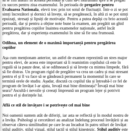
să le fim alături în această perioadă și cum să-i îndrumăm spre a se pregăti
cu succes pentru ziua examenului. În perioada de
pregatire pentru
Evaluarea Nationala
, elevii trec prin tot soiul de fluctuații. Într-o zi se pot
simți încrezători și dornici să învețe, să se pregătească, în altă zi se pot simți
epuizați, stresați și lipsiți de motivație. Pentru a putea depăși cu brio această
perioadă, dar și pentru a obține note bune la examen, am pregătit un ghid
pentru pregătirea copiilor înaintea examenelor naționale, astfel încât
pregătirea, dar și experiența examenului în sine să fie una frumoasă.
Odihna, un element de o maximă importanță pentru pregătirea
copiilor
Așa cum menționam anterior, un astfel de examen reprezintă un stres major
pentru elevi, de aceea este important să îi reamintim copilului că este în
regulă să ia pauze dese, să se odihnească și să învețe cu mintea limpede, fără
să fie distras. Un program rigid de pregătire va crea un cadru și mai stresant
pentru el și îl va face să se gândească permanent la momentul în care se
termină orele de studiu. Așadar, discută cu copilul tău și întreabă-l ce fel de
program de învățat l-ar ajuta, învață mai bine dimineața? Învață mai bine
seara? Ascultă-i nevoile și creeați împreună un program lejer și potrivit
pentru el și dorințele lui.
Află ce stil de învățare i se potrivește cel mai bine
Noi oamenii suntem atât de diferiți, iar asta se reflectă și în modul nostru de
a învăța. Psihologi și cercetători au analizat îndelung procesul învățării și au
observat câteva similitudini pe care le-au încadrat în patru stiluri de învățat:
stilul auditiv, stilul vizual, stilul tactil și stilul kinestezic.
Stilul auditiv
este