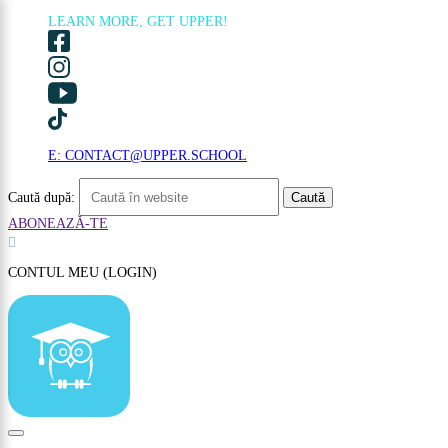
LEARN MORE, GET UPPER!
×
E: CONTACT@UPPER.SCHOOL
Caută după:
ABONEAZĂ-TE

CONTUL MEU (LOGIN)