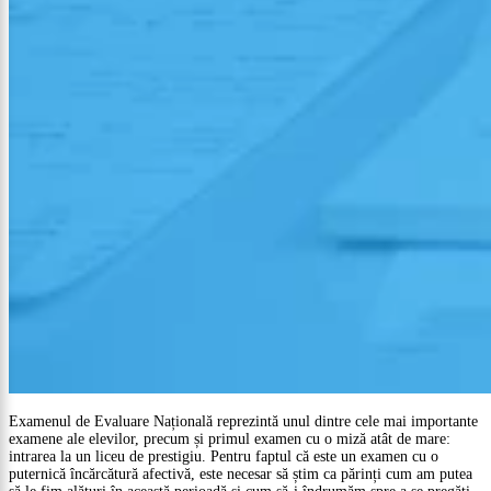
Examenul de Evaluare Națională reprezintă unul dintre cele mai importante
examene ale elevilor, precum și primul examen cu o miză atât de mare:
intrarea la un liceu de prestigiu. Pentru faptul că este un examen cu o
puternică încărcătură afectivă, este necesar să știm ca părinți cum am putea