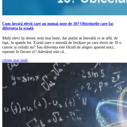
Cum învață elevii care au numai note de 10? Obiceiurile care fac
diferența la școală
Mulți elevi își doresc note mai bune, dar puțini se întreabă ce se află, de
fapt, în spatele lor. Există oare o metodă de învățare pe care elevii de 10 o
cunosc și ceilalți nu? Sau diferența este făcută de alegeri aparent mici,
repetate în fiecare zi? Adevărul este că...
citește mai mult