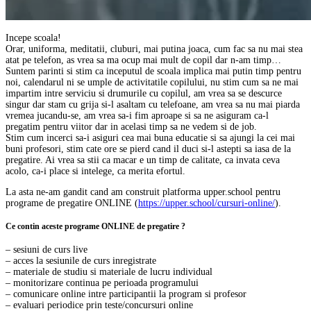
Incepe scoala!
Orar, uniforma, meditatii, cluburi, mai putina joaca, cum fac sa nu mai stea
atat pe telefon, as vrea sa ma ocup mai mult de copil dar n-am timp…
Suntem parinti si stim ca inceputul de scoala implica mai putin timp pentru
noi, calendarul ni se umple de activitatile copilului, nu stim cum sa ne mai
impartim intre serviciu si drumurile cu copilul, am vrea sa se descurce
singur dar stam cu grija si-l asaltam cu telefoane, am vrea sa nu mai piarda
vremea jucandu-se, am vrea sa-i fim aproape si sa ne asiguram ca-l
pregatim pentru viitor dar in acelasi timp sa ne vedem si de job.
Stim cum incerci sa-i asiguri cea mai buna educatie si sa ajungi la cei mai
buni profesori, stim cate ore se pierd cand il duci si-l astepti sa iasa de la
pregatire. Ai vrea sa stii ca macar e un timp de calitate, ca invata ceva
acolo, ca-i place si intelege, ca merita efortul.
La asta ne-am gandit cand am construit platforma upper.school pentru
programe de pregatire ONLINE (
https://upper.school/cursuri-online/
).
Ce contin aceste programe ONLINE de pregatire ?
– sesiuni de curs live
– acces la sesiunile de curs inregistrate
– materiale de studiu si materiale de lucru individual
– monitorizare continua pe perioada programului
– comunicare online intre participantii la program si profesor
– evaluari periodice prin teste/concursuri online