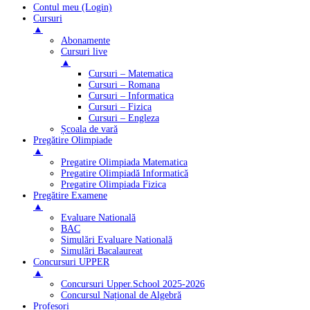
Contul meu (Login)
Cursuri
▲
Abonamente
Cursuri live
▲
Cursuri – Matematica
Cursuri – Romana
Cursuri – Informatica
Cursuri – Fizica
Cursuri – Engleza
Școala de vară
Pregătire Olimpiade
▲
Pregatire Olimpiada Matematica
Pregatire Olimpiadă Informatică
Pregatire Olimpiada Fizica
Pregătire Examene
▲
Evaluare Natională
BAC
Simulări Evaluare Natională
Simulări Bacalaureat
Concursuri UPPER
▲
Concursuri Upper.School 2025-2026
Concursul Național de Algebră
Profesori