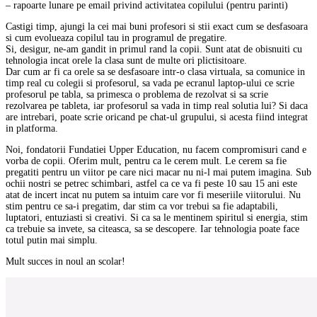
– rapoarte lunare pe email privind activitatea copilului (pentru parinti)
Castigi timp, ajungi la cei mai buni profesori si stii exact cum se desfasoara
si cum evolueaza copilul tau in programul de pregatire.
Si, desigur, ne-am gandit in primul rand la copii. Sunt atat de obisnuiti cu
tehnologia incat orele la clasa sunt de multe ori plictisitoare.
Dar cum ar fi ca orele sa se desfasoare intr-o clasa virtuala, sa comunice in
timp real cu colegii si profesorul, sa vada pe ecranul laptop-ului ce scrie
profesorul pe tabla, sa primesca o problema de rezolvat si sa scrie
rezolvarea pe tableta, iar profesorul sa vada in timp real solutia lui? Si daca
are intrebari, poate scrie oricand pe chat-ul grupului, si acesta fiind integrat
in platforma.
Noi, fondatorii Fundatiei Upper Education, nu facem compromisuri cand e
vorba de copii. Oferim mult, pentru ca le cerem mult. Le cerem sa fie
pregatiti pentru un viitor pe care nici macar nu ni-l mai putem imagina. Sub
ochii nostri se petrec schimbari, astfel ca ce va fi peste 10 sau 15 ani este
atat de incert incat nu putem sa intuim care vor fi meseriile viitorului. Nu
stim pentru ce sa-i pregatim, dar stim ca vor trebui sa fie adaptabili,
luptatori, entuziasti si creativi. Si ca sa le mentinem spiritul si energia, stim
ca trebuie sa invete, sa citeasca, sa se descopere. Iar tehnologia poate face
totul putin mai simplu.
Mult succes in noul an scolar!