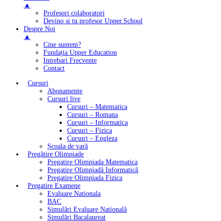
▲
Profesori colaboratori
Devino si tu profesor Upper.School
Despre Noi
▲
Cine suntem?
Fundația Upper Education
Intrebari Frecvente
Contact
Cursuri
Abonamente
Cursuri live
Cursuri – Matematica
Cursuri – Romana
Cursuri – Informatica
Cursuri – Fizica
Cursuri – Engleza
Școala de vară
Pregătire Olimpiade
Pregatire Olimpiada Matematica
Pregatire Olimpiadă Informatică
Pregatire Olimpiada Fizica
Pregatire Examene
Evaluare Nationala
BAC
Simulări Evaluare Natională
Simulări Bacalaureat