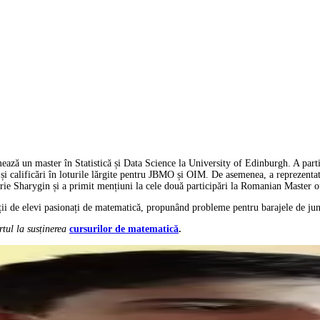
ază un master în Statistică și Data Science la University of Edinburgh. A part
nal și calificări în loturile lărgite pentru JBMO și OIM. De asemenea, a repreze
rie Sharygin și a primit mențiuni la cele două participări la Romanian Master 
ții de elevi pasionați de matematică, propunând probleme pentru barajele de jun
tul la susținerea
cursurilor de matematică
.