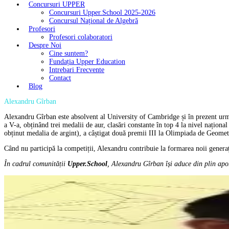
Concursuri UPPER
Concursuri Upper.School 2025-2026
Concursul Național de Algebră
Profesori
Profesori colaboratori
Despre Noi
Cine suntem?
Fundația Upper Education
Intrebari Frecvente
Contact
Blog
Alexandru Gîrban
Alexandru Gîrban este absolvent al University of Cambridge și în prezent urme
a V-a, obținând trei medalii de aur, clasări constante în top 4 la nivel națio
obținut medalia de argint), a câștigat două premii III la Olimpiada de Geomet
Când nu participă la competiții, Alexandru contribuie la formarea noii genera
În cadrul comunității
Upper.School
, Alexandru Gîrban își aduce din plin apor