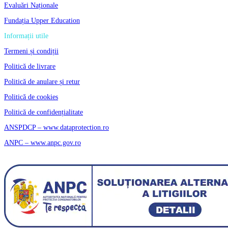
Evaluări Naționale
Fundația Upper Education
Informații utile
Termeni și condiții
Politică de livrare
Politică de anulare și retur
Politică de cookies
Politică de confidențialitate
ANSPDCP – www.dataprotection.ro
ANPC – www.anpc.gov.ro