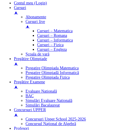
Contul meu (Login)
Cursuri
▲
Abonamente
Cursuri live
▲
Cursuri – Matematica
Cursuri – Romana
Cursuri – Informatica
Cursuri – Fizica
Cursuri – Engleza
Școala de vară
Pregătire Olimpiade
▲
Pregatire Olimpiada Matematica
Pregatire Olimpiadă Informatică
Pregatire Olimpiada Fizica
Pregătire Examene
▲
Evaluare Natională
BAC
Simulări Evaluare Natională
Simulări Bacalaureat
Concursuri UPPER
▲
Concursuri Upper.School 2025-2026
Concursul Național de Algebră
Profesori