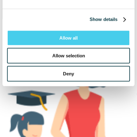
Show details
Aducem impreună, online, profesori de excepție și copii care pot și vor mai mult.
Allow all
Rezultatul îl intuiți: performanță, încredere, căi deschise spre un viitor
strălucit!
DESCOPERĂ CURSURILE UPPER.SCHOOL
Allow selection
Deny