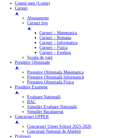
Contul meu (Login)
Cursuri
▲
Abonamente
Cursuri live
▲
Cursuri – Matematica
Cursuri – Romana
Cursuri – Informatica
Cursuri – Fizica
Cursuri – Engleza
Școala de vară
Pregătire Olimpiade
▲
Pregatire Olimpiada Matematica
Pregatire Olimpiadă Informatică
Pregatire Olimpiada Fizica
Pregătire Examene
▲
Evaluare Natională
BAC
Simulări Evaluare Natională
Simulări Bacalaureat
Concursuri UPPER
▲
Concursuri Upper.School 2025-2026
Concursul Național de Algebră
Profesori