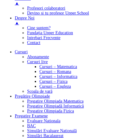
▲
Profesori colaboratori
Devino si tu profesor Upper.School
Despre Noi
▲
Cine suntem?
Fundația Upper Education
Intrebari Frecvente
Contact
Cursuri
Abonamente
Cursuri live
Cursuri – Matematica
Cursuri – Romana
Cursuri – Informatica
Cursuri – Fizica
Cursuri – Engleza
Școala de vară
Pregătire Olimpiade
Pregatire Olimpiada Matematica
Pregatire Olimpiadă Informatică
Pregatire Olimpiada Fizica
Pregatire Examene
Evaluare Nationala
BAC
Simulări Evaluare Natională
Simulări Bacalaureat