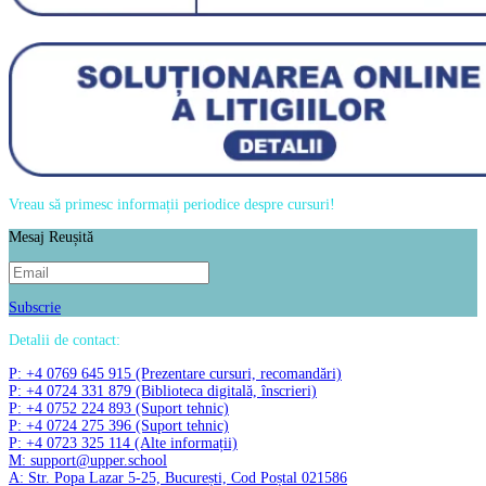
Vreau să primesc informații periodice despre cursuri!
Mesaj Reușită
Subscrie
Detalii de contact:
P: +4 0769 645 915 (Prezentare cursuri, recomandări)
P: +4 0724 331 879 (Biblioteca digitală, înscrieri)
P: +4 0752 224 893 (Suport tehnic)
P: +4 0724 275 396 (Suport tehnic)
P: +4 0723 325 114 (Alte informații)
M: support@upper.school
A: Str. Popa Lazar 5-25, București, Cod Poștal 021586