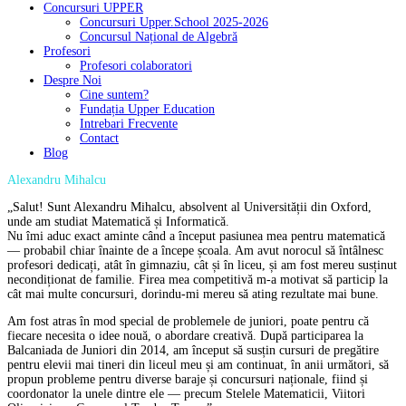
Concursuri UPPER
Concursuri Upper.School 2025-2026
Concursul Național de Algebră
Profesori
Profesori colaboratori
Despre Noi
Cine suntem?
Fundația Upper Education
Intrebari Frecvente
Contact
Blog
Alexandru Mihalcu
„Salut! Sunt Alexandru Mihalcu, absolvent al Universității din Oxford,
unde am studiat Matematică și Informatică.
Nu îmi aduc exact aminte când a început pasiunea mea pentru matematică
— probabil chiar înainte de a începe școala. Am avut norocul să întâlnesc
profesori dedicați, atât în gimnaziu, cât și în liceu, și am fost mereu susținut
necondiționat de familie. Firea mea competitivă m-a motivat să particip la
cât mai multe concursuri, dorindu-mi mereu să ating rezultate mai bune.
Am fost atras în mod special de problemele de juniori, poate pentru că
fiecare necesita o idee nouă, o abordare creativă. După participarea la
Balcaniada de Juniori din 2014, am început să susțin cursuri de pregătire
pentru elevii mai tineri din liceul meu și am continuat, în anii următori, să
propun probleme pentru diverse baraje și concursuri naționale, fiind și
coordonator la unele dintre ele — precum Stelele Matematicii, Viitori