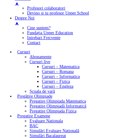
▲
Profesori colaboratori
Devino si tu profesor Upper.School
Despre Noi
▲
Cine suntem?
Fundația Upper Education
Intrebari Frecvente
Contact
Cursuri
Abonamente
Cursuri live
Cursuri – Matematica
Cursuri – Romana
Cursuri – Informatica
Cursuri – Fizica
Cursuri – Engleza
Școala de vară
Pregătire Olimpiade
Pregatire Olimpiada Matematica
Pregatire Olimpiadă Informatică
Pregatire Olimpiada Fizica
Pregatire Examene
Evaluare Nationala
BAC
Simulări Evaluare Natională
Simulări Bacalaureat