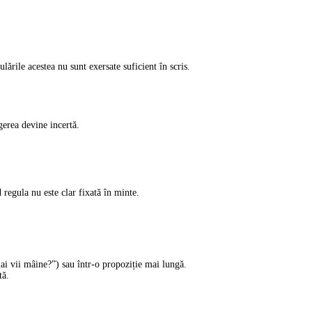
lările acestea nu sunt exersate suficient în scris.
gerea devine incertă.
 regula nu este clar fixată în minte.
mai vii mâine?”) sau într-o propoziție mai lungă.
tă.