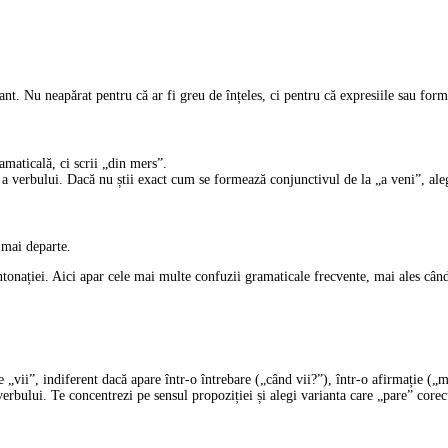
nt. Nu neapărat pentru că ar fi greu de înțeles, ci pentru că expresiile sau formu
maticală, ci scrii „din mers”.
a verbului. Dacă nu știi exact cum se formează conjunctivul de la „a veni”, ale
 mai departe.
intonației. Aici apar cele mai multe confuzii gramaticale frecvente, mai ales când
 „vii”, indiferent dacă apare într-o întrebare („când vii?”), într-o afirmație („
rbului. Te concentrezi pe sensul propoziției și alegi varianta care „pare” corec