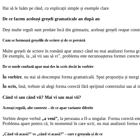
Hai să le luăm pe rând, cu explicații simple și exemple clare.
De ce facem aceleași greșeli gramaticale an după an
Deși multe reguli sunt predate încă din gimnaziu, aceleași greșeli reapar consta
Cum se formează greșelile de scriere și de ce persistă
Multe greșeli de scriere în română apar atunci când nu mai analizezi forma gra
De exemplu, la „să vii sau să vi”, problema este necunoașterea formei corecte 
De ce unele confuzii apar mai des în scris decât în vorbire
În vorbire
, nu stai să descompui forma gramaticală. Spui propoziția și mergi
În scris,
însă, trebuie să alegi forma corectă fără sprijinul contextului sau al 
Când vi sau când vii? Mai vi sau mai vii?
Aceeași regulă, alte contexte – de ce apar variante diferite
Vorbim despre verbul
„a veni”,
la persoana a II-a singular. Forma corectă este
Problema apare pentru că, în momentul în care scrii, nu mai analizezi forma ve
„Când vii acasă?” vs „când vi acasă?” – care e greșeala și de ce