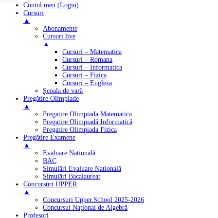
Contul meu (Login)
Cursuri
▲
Abonamente
Cursuri live
▲
Cursuri – Matematica
Cursuri – Romana
Cursuri – Informatica
Cursuri – Fizica
Cursuri – Engleza
Școala de vară
Pregătire Olimpiade
▲
Pregatire Olimpiada Matematica
Pregatire Olimpiadă Informatică
Pregatire Olimpiada Fizica
Pregătire Examene
▲
Evaluare Natională
BAC
Simulări Evaluare Natională
Simulări Bacalaureat
Concursuri UPPER
▲
Concursuri Upper.School 2025-2026
Concursul Național de Algebră
Profesori