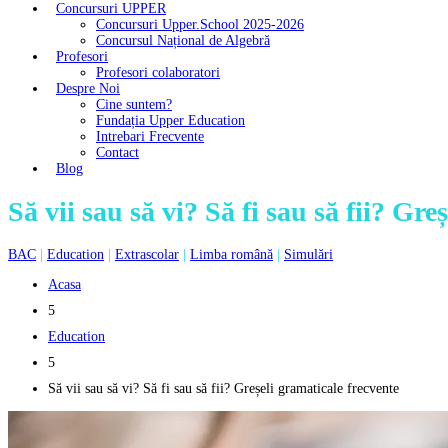
Concursuri UPPER
Concursuri Upper.School 2025-2026
Concursul Național de Algebră
Profesori
Profesori colaboratori
Despre Noi
Cine suntem?
Fundația Upper Education
Intrebari Frecvente
Contact
Blog
Să vii sau să vi? Să fi sau să fii? Gre
BAC
|
Education
|
Extrascolar
|
Limba română
|
Simulări
Acasa
5
Education
5
Să vii sau să vi? Să fi sau să fii? Greșeli gramaticale frecvente