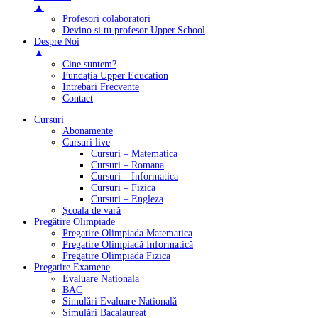
▲
Profesori colaboratori
Devino si tu profesor Upper.School
Despre Noi
▲
Cine suntem?
Fundația Upper Education
Intrebari Frecvente
Contact
Cursuri
Abonamente
Cursuri live
Cursuri – Matematica
Cursuri – Romana
Cursuri – Informatica
Cursuri – Fizica
Cursuri – Engleza
Școala de vară
Pregătire Olimpiade
Pregatire Olimpiada Matematica
Pregatire Olimpiadă Informatică
Pregatire Olimpiada Fizica
Pregatire Examene
Evaluare Nationala
BAC
Simulări Evaluare Natională
Simulări Bacalaureat