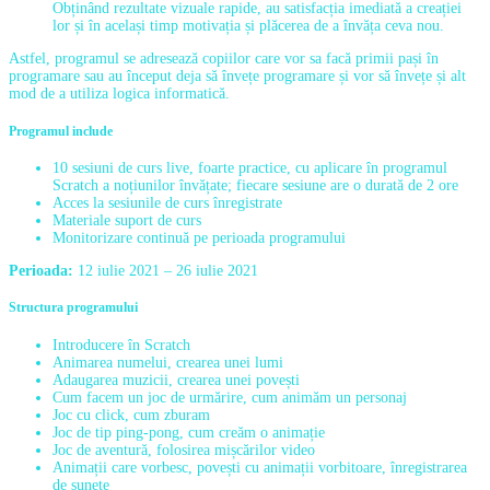
Obținând rezultate vizuale rapide, au satisfacția imediată a creației
lor și în același timp motivația și plăcerea de a învăța ceva nou.
Astfel, programul se adresează copiilor care vor sa facă primii pași în
programare sau au început deja să învețe programare și vor să învețe și alt
mod de a utiliza logica informatică.
Programul include
10 sesiuni de curs live, foarte practice, cu aplicare în programul
Scratch a noțiunilor învățate; fiecare sesiune are o durată de 2 ore
Acces la sesiunile de curs înregistrate
Materiale suport de curs
Monitorizare continuă pe perioada programului
Perioada:
12 iulie 2021 – 26 iulie 2021
Structura programului
Introducere în Scratch
Animarea numelui, crearea unei lumi
Adaugarea muzicii, crearea unei povești
Cum facem un joc de urmărire, cum animăm un personaj
Joc cu click, cum zburam
Joc de tip ping-pong, cum creăm o animație
Joc de aventură, folosirea mișcărilor video
Animații care vorbesc, povești cu animații vorbitoare, înregistrarea
de sunete