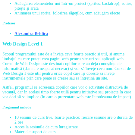
Adăugarea elementelor noi într-un proiect (sprites, backdrop), rotire,
pitește și arată
Animarea unui sprite, folosirea săgeților, cum adăugăm efecte
Profesor
Alexandra Beldica
Web Design Level 1
Scopul programului este de a învăța ceva foarte practic și util, și anume
limbajul cu care puteți crea pagini web pentru site-uri sau aplicații web.
Cursul de Web Design este destinat copiilor care au deja cunoștințe de
informatică (dar nu e neaparat necesar) și vor să învețe ceva nou. Cursul de
Web Design 1 este util pentru orice copil care își dorește să învețe
instrumentele prin care poate să creeze sau să întrețină un site.
Astfel, programul se adresează copiilor care vor o activitate distractivă de
vacanță, dar în același timp foarte utilă pentru inițiative sau proiecte în care
vor dori să se implice (în care o prezentare web este întotdeauna de impact).
Programul include
10 sesiuni de curs live, foarte practice; fiecare sesiune are o durată de
2 ore
Acces la sesiunile de curs înregistrate
Materiale suport de curs