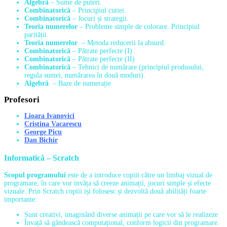
Algebră
– Sume de puteri.
Combinatorică
– Principiul cutiei.
Combinatorică
– Jocuri și strategii.
Teoria numerelor
– Probleme simple de colorare. Principiul
parității
Teoria numerelor
– Metoda reducerii la absurd.
Combinatorică
– Pătrate perfecte (I)
Combinatorică
– Pătrate perfecte (II)
Combinatorică
– Tehnici de numărare (principiul produsului,
regula sumei, numărarea în două moduri).
Algebră
– Baze de numerație
Profesori
Lioara Ivanovici
Cristina Vacarescu
George Picu
Dan Bichir
Informatică – Scratch
Scopul programului
este de a introduce copiii către un limbaj vizual de
programare, în care vor invăța să creeze animații, jocuri simple și efecte
vizuale. Prin Scratch copiii iși folosesc și dezvoltă două abilități foarte
importante:
Sunt creativi, imaginând diverse animații pe care vor să le realizeze
Învață să gândească computațional, conform logicii din programare.