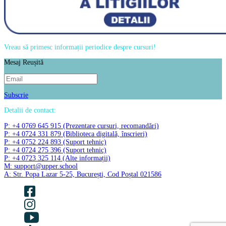
Vreau să primesc informații periodice despre cursuri!
Mesaj Reușită
Subscrie
Detalii de contact:
P: +4 0769 645 915 (Prezentare cursuri, recomandări)
P: +4 0724 331 879 (Biblioteca digitală, înscrieri)
P: +4 0752 224 893 (Suport tehnic)
P: +4 0724 275 396 (Suport tehnic)
P: +4 0723 325 114 (Alte informații)
M: support@upper.school
A: Str. Popa Lazar 5-25, București, Cod Poștal 021586