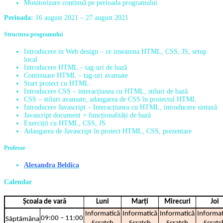
Monitorizare continuă pe perioada programului
Perioada:
16 august 2021 – 27 august 2021
Structura programului
Introducere in Web design – ce inseamna HTML, CSS, JS, setup
local
Introducere HTML – tag-uri de bază
Continuare HTML – tag-uri avansate
Start proiect cu HTML
Introducere CSS – interacțiunea cu HTML, stiluri de bază
CSS – stiluri avansate, adaugarea de CSS în proiectul HTML
Introducere Javascript – Interacțiunea cu HTML, introducere sintaxă
Javascript document + funcționalități de bază
Exerciții cu HTML, CSS, JS
Adaugarea de Javascript în proiect HTML, CSS, prezentare
Profesor
Alexandra Beldica
Calendar
Școala de vară
Luni
Marți
Mirecuri
Joi
Informatică
Informatică
Informatică
Informat
09:00 – 11:00
Sãptãmâna