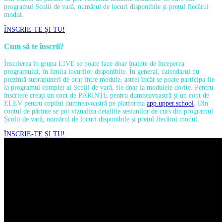
programul Școlii de vară, numărul de locuri disponibile și prețul fiecărui
modul.
ÎNSCRIE-TE ȘI TU!
Cum să te înscrii?
Înscrierea în grupa LIVE se poate face doar înainte de începerea
programului, în limita locurilor disponibile. În general, calendarul nu
prezintă suprapuneri de orar între module, astfel încât se poate participa fie
la programul complet al Școlii de vară, fie doar la modulele dorite. Pentru
înscriere creați un cont de PĂRINTE pentru dumneavoastră și un cont de
ELEV pentru copilul dumneavoastră pe platforma
app.upper.school
. Din
contul de părinte se pot vizualiza detaliile sesiunilor de curs din programul
Școlii de vară, numărul de locuri disponibile și prețul fiecărui modul.
ÎNSCRIE-TE ȘI TU!