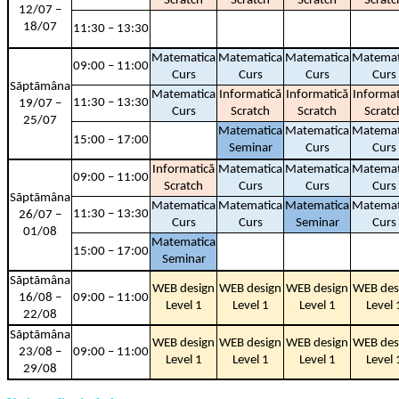
Scratch
Scratch
Scratch
Scratc
12/07 –
18/07
11:30 – 13:30
Matematica
Matematica
Matematica
Matemat
09:00 – 11:00
Curs
Curs
Curs
Curs
Sãptãmâna
Matematica
Informatică
Informatică
Informat
11:30 – 13:30
19/07 –
Curs
Scratch
Scratch
Scratc
25/07
Matematica
Matematica
Matemat
15:00 – 17:00
Seminar
Curs
Curs
Informatică
Matematica
Matematica
Matemat
09:00 – 11:00
Scratch
Curs
Curs
Curs
Sãptãmâna
Matematica
Matematica
Matematica
Matemat
11:30 – 13:30
26/07 –
Curs
Curs
Seminar
Curs
01/08
Matematica
15:00 – 17:00
Seminar
Sãptãmâna
WEB design
WEB design
WEB design
WEB des
16/08 –
09:00 – 11:00
Level 1
Level 1
Level 1
Level 
22/08
Sãptãmâna
WEB design
WEB design
WEB design
WEB des
23/08 –
09:00 – 11:00
Level 1
Level 1
Level 1
Level 
29/08