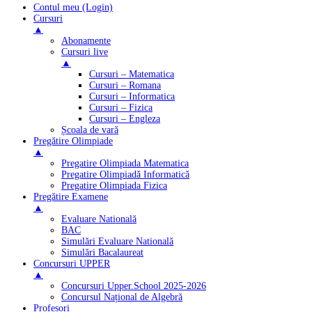
Contul meu (Login)
Cursuri
▲
Abonamente
Cursuri live
▲
Cursuri – Matematica
Cursuri – Romana
Cursuri – Informatica
Cursuri – Fizica
Cursuri – Engleza
Școala de vară
Pregătire Olimpiade
▲
Pregatire Olimpiada Matematica
Pregatire Olimpiadă Informatică
Pregatire Olimpiada Fizica
Pregătire Examene
▲
Evaluare Natională
BAC
Simulări Evaluare Natională
Simulări Bacalaureat
Concursuri UPPER
▲
Concursuri Upper.School 2025-2026
Concursul Național de Algebră
Profesori