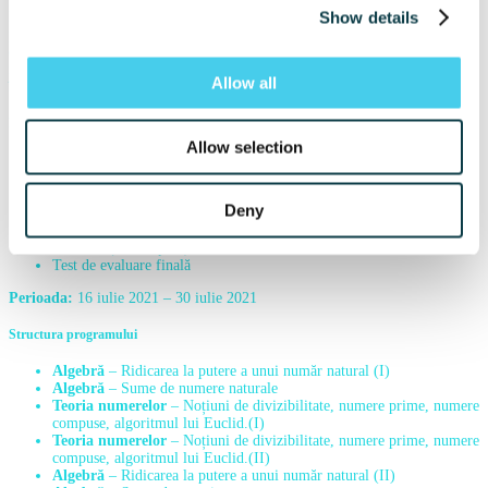
Show details
Fiecare lecție are un suport teoretic, urmat de aplicarea ideilor în diverse
probleme. Seminariile de rezolvare de probleme au drept scop clarificarea a
ce nu s-a ințeles, prin discutarea problemelor propuse ca teme individuale,
iar testele rapide din timpul cursurilor au drept scop fixarea noțiunilor
Allow all
învățate.
Programul include
Allow selection
Test de evaluare inițială
14 sesiuni de curs cu lecții de sinteză, lecții de predare a noțiunilor
importante pentru clasa a V-a și aplicarea lor în probleme
Deny
Teme individuale după fiecare sesiune de curs
5 seminarii pentru discutarea problemelor din temele individuale
Quiz-uri (teste rapide) în sesiunile de curs
Test de evaluare finală
Perioada:
16 iulie 2021 – 30 iulie 2021
Structura programului
Algebră
– Ridicarea la putere a unui număr natural (I)
Algebră
– Sume de numere naturale
Teoria numerelor
– Noțiuni de divizibilitate, numere prime, numere
compuse, algoritmul lui Euclid.(I)
Teoria numerelor
– Noțiuni de divizibilitate, numere prime, numere
compuse, algoritmul lui Euclid.(II)
Algebră
– Ridicarea la putere a unui număr natural (II)