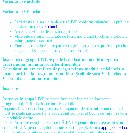
Varianta live include
Varianta LIVE
include:
Participarea la sesiunile de curs LIVE conform calendarului publicat
în platforma
upper.school
Acces la sesiunile de curs înregistrate
Materiale de curs, materiale de lucru individual (probleme selectate,
soluții, teme), evaluări
Comunicare online între participanții la program și profesor pe chat-
ul grupului sau pe chat privat cu profesorul
Înscrierea în grupa LIVE se poate face doar înainte de începerea
programului, în limita locurilor disponibile.
Calendarul nu are conflicte de program intre module, astfel încât se
poate participa la programul complet al Școlii de vară 2021 – clasa a
V-a sau doar la anumite module.
Înscriere
Înscrierea în grupa LIVE se poate face doar înainte de începerea
programului, în limita locurilor disponibile.
În general, calendarul nu prezintă suprapuneri de orar între module, astfel
încât se poate participa fie la programul complet al Școlii de vară, fie doar
la modulele dorite.
Pentru înscriere creați un cont de PĂRINTE pentru dumneavoastră și un
cont de ELEV pentru copilul dumneavoastră pe platforma
app.upper.school
.
Din contul de părinte se pot vizualiza detaliile sesiunilor de curs din