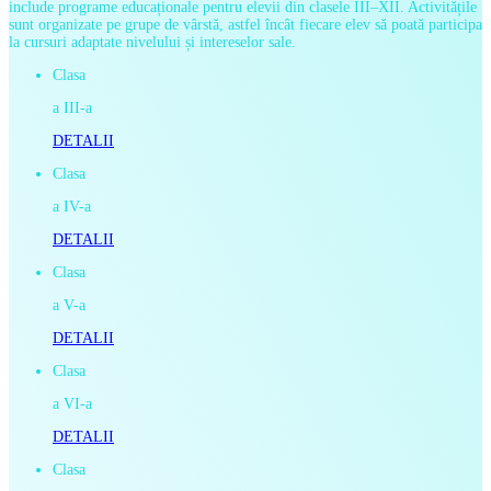
include programe educaționale pentru elevii din clasele III–XII.
Activitățile
sunt organizate pe grupe de vârstă, astfel încât fiecare elev să poată participa
la cursuri adaptate nivelului și intereselor sale.
Clasa
a III-a
DETALII
Clasa
a IV-a
DETALII
Clasa
a V-a
DETALII
Clasa
a VI-a
DETALII
Clasa