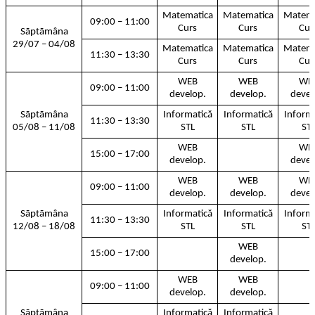
Matematica
Matematica
Matema
09:00 – 11:00
Curs
Curs
Cur
Sãptãmâna
29/07 – 04/08
Matematica
Matematica
Matema
11:30 – 13:30
Curs
Curs
Cur
WEB
WEB
WE
09:00 – 11:00
develop.
develop.
devel
Sãptãmâna
Informatică
Informatică
Inform
11:30 – 13:30
05/08 – 11/08
STL
STL
ST
WEB
WE
15:00 – 17:00
develop.
devel
WEB
WEB
WE
09:00 – 11:00
develop.
develop.
devel
Sãptãmâna
Informatică
Informatică
Inform
11:30 – 13:30
12/08 – 18/08
STL
STL
ST
WEB
15:00 – 17:00
develop.
WEB
WEB
09:00 – 11:00
develop.
develop.
Sãptãmâna
Informatică
Informatică