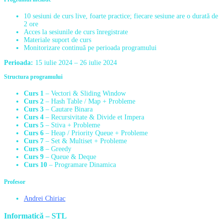
10 sesiuni de curs live, foarte practice; fiecare sesiune are o durată de
2 ore
Acces la sesiunile de curs înregistrate
Materiale suport de curs
Monitorizare continuă pe perioada programului
Perioada:
15 iulie 2024 – 26 iulie 2024
Structura programului
Curs 1
– Vectori & Sliding Window
Curs 2
– Hash Table / Map + Probleme
Curs 3
– Cautare Binara
Curs 4
– Recursivitate & Divide et Impera
Curs 5
– Stiva + Probleme
Curs 6
– Heap / Priority Queue + Probleme
Curs 7
– Set & Multiset + Probleme
Curs 8
– Greedy
Curs 9
– Queue & Deque
Curs 10
– Programare Dinamica
Profesor
Andrei Chiriac
Informatică – STL