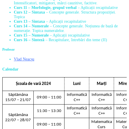
Intensificatori, mitigatori, mărci cauzitive, facitive.
Curs 11 – Morfologie, grupul verbal
– Aplicații recapitulative
Curs 12 – Sintaxa
– Concepte generale. Structura propoziției.
Topica
Curs 13 – Sintaxa
– Aplicații recapitulative
Curs 14 – Numerale
– Concepte generale. Noțiunea de bază de
numerație. Topica numeralelor.
Curs 15 – Numerale
– Aplicații recapitulative
Curs 16 – Sinteză
– Recapitulare, întrebări din teme (II)
Profesor
Vlad Neacșu
Calendar
Școala de vară 2024
Luni
Marți
Mirec
Sãptãmâna
Informatică
Informatică
Inform
09:00 – 11:00
15/07 – 21/07
C++
C++
C+
Informatică
Informatică
Inform
11:30 – 13:30
C++
C++
C+
Sãptãmâna
22/07 – 28/07
Matematica
Matema
09:00 – 11:00
Curs
Cur