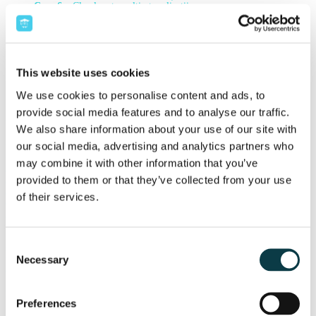
Curs 6
– Clasele set, multiset, aplicații
Curs 7
– Clasele map, unordered_map, aplicații
Curs 8
– Algoritmi
Curs 9
– Algoritmi
Curs 10
– Sumarizarea cunoștințelor
This website uses cookies
Profesor
We use cookies to personalise content and ads, to
Alexandra Beldica
provide social media features and to analyse our traffic.
Web Design
We also share information about your use of our site with
our social media, advertising and analytics partners who
Programul are scopul de a oferi cunoștințe practice și utile despre limbajul
folosit pentru crearea paginilor web, esențial pentru oricine dorește să învețe
may combine it with other information that you’ve
cum să dezvolte sau să întrețină un site. Cursul de
Web Design
este destinat
provided to them or that they’ve collected from your use
copiilor cu cunoștințe preliminare de informatică, care sunt interesați să
exploreze noi competențe. Acesta pornește cu inițierea în limbajele HTML,
of their services.
CSS și JavaScript, urmând ca, pe măsură ce cunoștințele se consolidează, să
avanseze către implementarea de funcționalități avansate în paginile web.
Astfel, programul se adresează copiilor interesați de o activitate distractivă
Consent
și educativă în perioada vacanței, oferind competențe valoroase pentru
Necessary
viitoare inițiative sau proiecte în care o prezentare web impresionantă este
Selection
esențială.
Programul include
Preferences