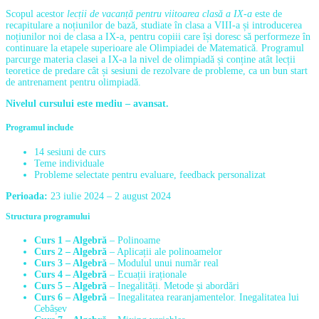
Scopul acestor
lecții de vacanță pentru viitoarea clasă a IX-a
este de
recapitulare a noțiunilor de bază, studiate în clasa a VIII-a și introducerea
noțiunilor noi de clasa a IX-a, pentru copiii care își doresc să performeze în
continuare la etapele superioare ale Olimpiadei de Matematică. Programul
parcurge materia clasei a IX-a la nivel de olimpiadă și conține atât lecții
teoretice de predare cât și sesiuni de rezolvare de probleme, ca un bun start
de antrenament pentru olimpiadă.
Nivelul cursului este mediu – avansat.
Programul include
14 sesiuni de curs
Teme individuale
Probleme selectate pentru evaluare, feedback personalizat
Perioada:
23 iulie 2024 – 2 august 2024
Structura programului
Curs 1 – Algebră
– Polinoame
Curs 2 – Algebră
– Aplicații ale polinoamelor
Curs 3 – Algebră
– Modulul unui număr real
Curs 4 – Algebră
– Ecuații iraționale
Curs 5 – Algebră
– Inegalități. Metode și abordări
Curs 6 – Algebră
– Inegalitatea rearanjamentelor. Inegalitatea lui
Cebâșev