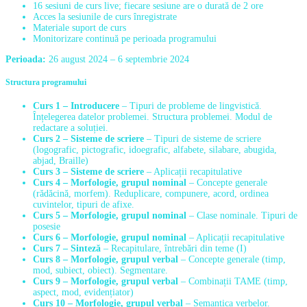
16 sesiuni de curs live; fiecare sesiune are o durată de 2 ore
Acces la sesiunile de curs înregistrate
Materiale suport de curs
Monitorizare continuă pe perioada programului
Perioada:
26 august 2024 – 6 septembrie 2024
Structura programului
Curs 1 – Introducere
– Tipuri de probleme de lingvistică.
Înțelegerea datelor problemei. Structura problemei. Modul de
redactare a soluției.
Curs 2 – Sisteme de scriere
– Tipuri de sisteme de scriere
(logografic, pictografic, idoegrafic, alfabete, silabare, abugida,
abjad, Braille)
Curs 3 – Sisteme de scriere
– Aplicații recapitulative
Curs 4 – Morfologie, grupul nominal
– Concepte generale
(rădăcină, morfem). Reduplicare, compunere, acord, ordinea
cuvintelor, tipuri de afixe.
Curs 5 – Morfologie, grupul nominal
– Clase nominale. Tipuri de
posesie
Curs 6 – Morfologie, grupul nominal
– Aplicații recapitulative
Curs 7 – Sinteză
– Recapitulare, întrebări din teme (I)
Curs 8 – Morfologie, grupul verbal
– Concepte generale (timp,
mod, subiect, obiect). Segmentare.
Curs 9 – Morfologie, grupul verbal
– Combinații TAME (timp,
aspect, mod, evidențiator)
Curs 10 – Morfologie, grupul verbal
– Semantica verbelor.