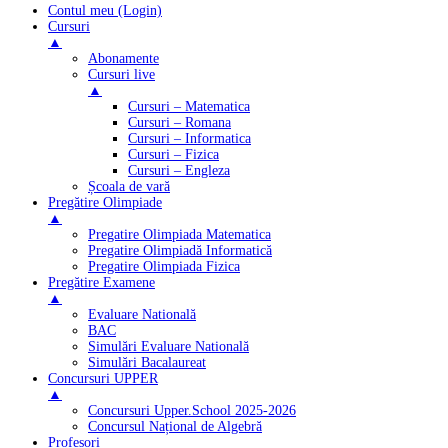
Contul meu (Login)
Cursuri
▲
Abonamente
Cursuri live
▲
Cursuri – Matematica
Cursuri – Romana
Cursuri – Informatica
Cursuri – Fizica
Cursuri – Engleza
Școala de vară
Pregătire Olimpiade
▲
Pregatire Olimpiada Matematica
Pregatire Olimpiadă Informatică
Pregatire Olimpiada Fizica
Pregătire Examene
▲
Evaluare Natională
BAC
Simulări Evaluare Natională
Simulări Bacalaureat
Concursuri UPPER
▲
Concursuri Upper.School 2025-2026
Concursul Național de Algebră
Profesori