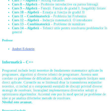
Curs 7 – Algebră
– Mixing variables
Curs 8 – Algebră
– Probleme introductive cu partea întreagă
Curs 9 – Algebră
– Funcții. Funcția de gradul I. Inegalități liniare
Curs 10 – Algebră
– Ecuația și funcția de gradul II
Curs 11 – Combinatorică
– Problema lui Frobenius
Curs 12 – Algebră
– Inducția matematică. O introducere
Curs 13 – Combinatorică
– Probleme de numărare
Curs 14 – Algebră
– Tehnici utile pentru rezolvarea problemelor în
general
Profesor
Andrei Eckstein
Informatică – C++
Programul include lecții teoretice de fundamente matematice aplicate în
programare, algoritmi și diverse tehnici de programare. Acestea sunt
corelate cu probleme de dificultate ridicată, unde conceptele învățate sunt
direct aplicate. Cursurile nu se limitează doar la transmiterea noțiunilor
teoretice, ci includ și o componentă esențială de discuții privind diverse
strategii de rezolvare, încurajând implementarea diverselor soluții și
optimizarea algoritmilor. Accentul este pus în mod special pe probleme de
idee și pe analiza diferitelor metode de rezolvare.
Nivelul este avansat.
Programul include