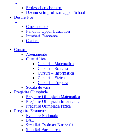
▲
Profesori colaboratori
Devino si tu profesor Upper.School
Despre Noi
▲
Cine suntem?
Fundația Upper Education
Intrebari Frecvente
Contact
Cursuri
Abonamente
Cursuri live
Cursuri – Matematica
Cursuri – Romana
Cursuri – Informatica
Cursuri – Fizica
Cursuri – Engleza
Școala de vară
Pregătire Olimpiade
Pregatire Olimpiada Matematica
Pregatire Olimpiadă Informatică
Pregatire Olimpiada Fizica
Pregatire Examene
Evaluare Nationala
BAC
Simulări Evaluare Natională
Simulări Bacalaureat