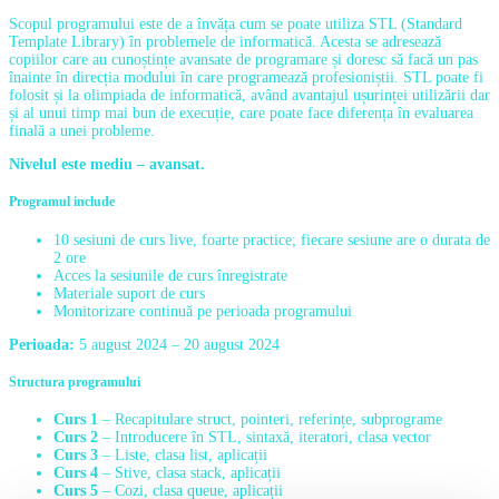
Scopul programului este de a învăța cum se poate utiliza STL (Standard
Template Library) în problemele de informatică. Acesta se adresează
copiilor care au cunoștințe avansate de programare și doresc să facă un pas
înainte în direcția modului în care programează profesioniștii. STL poate fi
folosit și la olimpiada de informatică, având avantajul ușurinței utilizării dar
și al unui timp mai bun de execuție, care poate face diferența în evaluarea
finală a unei probleme.
Nivelul este mediu – avansat.
Programul include
10 sesiuni de curs live, foarte practice; fiecare sesiune are o durata de
2 ore
Acces la sesiunile de curs înregistrate
Materiale suport de curs
Monitorizare continuă pe perioada programului
Perioada:
5 august 2024 – 20 august 2024
Structura programului
Curs 1
– Recapitulare struct, pointeri, referințe, subprograme
Curs 2
– Introducere în STL, sintaxă, iteratori, clasa vector
Curs 3
– Liste, clasa list, aplicații
Curs 4
– Stive, clasa stack, aplicații
Curs 5
– Cozi, clasa queue, aplicații