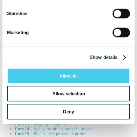
15 sesiuni de curs live, foarte practice; fiecare sesiune are o durată de
2 ore
Acces la sesiunile de curs înregistrate
Statistics
Materiale suport de curs
Monitorizare continuă pe perioada programului
Perioada:
5 august 2024 – 20 august 2024
Marketing
Structura programului
Curs 1
– Introducere în Web Design – ce înseamna HTML, CSS, JS,
setup local
Show details
Curs 2
– Introducere HTML – tag-uri de bază
Curs 3
– Continuare HTML – tag-uri avansate
Curs 4
– Start proiect cu HTML
Curs 5
– Introducere CSS – interacțiunea cu HTML, stiluri de bază
Allow all
Curs 6
– CSS – continuare stiluri de bază + stiluri avansate
Curs 7
– CSS – stiluri avansate + responsiveness
Curs 8
– CSS – introducere în bootstrap
Allow selection
Curs 9
– Adăugarea de CSS în proiect
Curs 10
– Introducere Javascript – Interacțiunea cu HTML,
introducere sintaxă
Curs 11
– Javascript document + funcționalități de bază
Deny
Curs 12
– Javascript – funcționalități avansate, obiecte, funcții,
DOM, BOM
Curs 13
– Javascript – aplicații
Curs 14
– Adăugarea de Javascript în proiect
Curs 15
– Finalizare și prezentare proiect