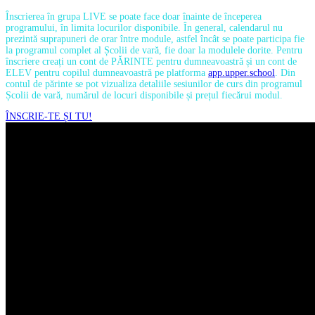
Înscrierea în grupa LIVE se poate face doar înainte de începerea
programului, în limita locurilor disponibile. În general, calendarul nu
prezintă suprapuneri de orar între module, astfel încât se poate participa fie
la programul complet al Școlii de vară, fie doar la modulele dorite. Pentru
înscriere creați un cont de PĂRINTE pentru dumneavoastră și un cont de
ELEV pentru copilul dumneavoastră pe platforma
app.upper.school
. Din
contul de părinte se pot vizualiza detaliile sesiunilor de curs din programul
Școlii de vară, numărul de locuri disponibile și prețul fiecărui modul.
ÎNSCRIE-TE ȘI TU!