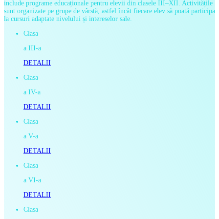
include programe educaționale pentru elevii din clasele III–XII.
Activitățile
sunt organizate pe grupe de vârstă, astfel încât fiecare elev să poată participa
la cursuri adaptate nivelului și intereselor sale.
Clasa
a III-a
DETALII
Clasa
a IV-a
DETALII
Clasa
a V-a
DETALII
Clasa
a VI-a
DETALII
Clasa