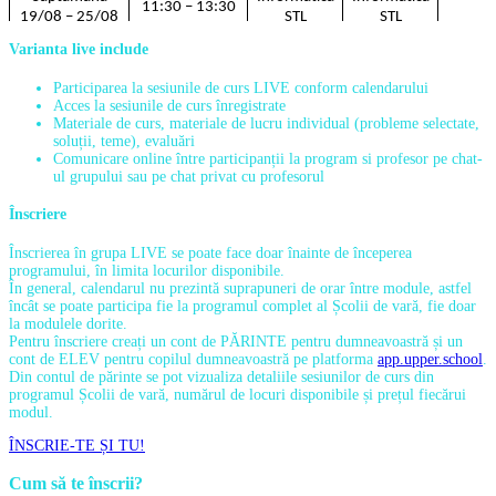
11:30 – 13:30
19/08 – 25/08
STL
STL
WEB
Varianta live include
15:00 – 17:00
develop.
Participarea la sesiunile de curs LIVE conform calendarului
Acces la sesiunile de curs înregistrate
11:30 – 13:30
Lingvistică
Lingvistică
Lingvis
Materiale de curs, materiale de lucru individual (probleme selectate,
Sãptãmâna
soluții, teme), evaluări
26/08 – 01/09
Comunicare online între participanții la program si profesor pe chat-
15:00 – 17:00
Lingvis
ul grupului sau pe chat privat cu profesorul
Înscriere
11:30 – 13:30
Lingvistică
Lingvistică
Lingvis
Sãptãmâna
02/09 – 08/09
Înscrierea în grupa LIVE se poate face doar înainte de începerea
15:00 – 17:00
Lingvistică
Lingvistică
Lingvis
programului, în limita locurilor disponibile.
În general, calendarul nu prezintă suprapuneri de orar între module, astfel
încât se poate participa fie la programul complet al Școlii de vară, fie doar
la modulele dorite.
Pentru înscriere creați un cont de PĂRINTE pentru dumneavoastră și un
cont de ELEV pentru copilul dumneavoastră pe platforma
app.upper.school
.
Din contul de părinte se pot vizualiza detaliile sesiunilor de curs din
programul Școlii de vară, numărul de locuri disponibile și prețul fiecărui
modul.
ÎNSCRIE-TE ȘI TU!
Cum să te înscrii?