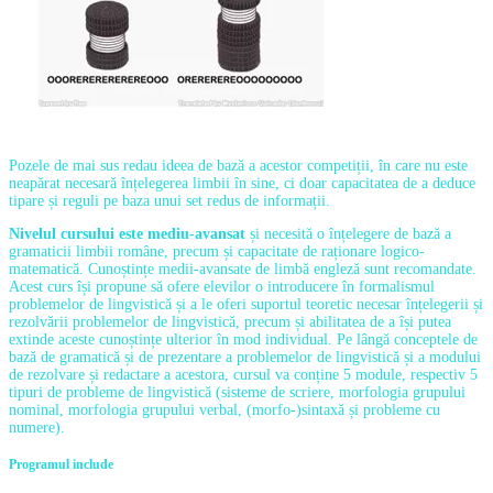
Pozele de mai sus redau ideea de bază a acestor competiții, în care nu este
neapărat necesară înțelegerea limbii în sine, ci doar capacitatea de a deduce
tipare și reguli pe baza unui set redus de informații.
Nivelul cursului este mediu-avansat
și necesită o înțelegere de bază a
gramaticii limbii române, precum și capacitate de raționare logico-
matematică. Cunoștințe medii-avansate de limbă engleză sunt recomandate.
Acest curs își propune să ofere elevilor o introducere în formalismul
problemelor de lingvistică și a le oferi suportul teoretic necesar înțelegerii și
rezolvării problemelor de lingvistică, precum și abilitatea de a își putea
extinde aceste cunoștințe ulterior în mod individual. Pe lângă conceptele de
bază de gramatică și de prezentare a problemelor de lingvistică și a modului
de rezolvare și redactare a acestora, cursul va conține 5 module, respectiv 5
tipuri de probleme de lingvistică (sisteme de scriere, morfologia grupului
nominal, morfologia grupului verbal, (morfo-)sintaxă și probleme cu
numere).
Programul include