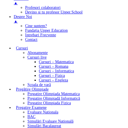
▲
Profesori colaboratori
Devino si tu profesor Upper.School
Despre Noi
▲
Cine suntem?
Fundația Upper Education
Intrebari Frecvente
Contact
Cursuri
Abonamente
Cursuri live
Cursuri – Matematica
Cursuri – Romana
Cursuri – Informatica
Cursuri – Fizica
Cursuri – Engleza
Școala de vară
Pregătire Olimpiade
Pregatire Olimpiada Matematica
Pregatire Olimpiadă Informatică
Pregatire Olimpiada Fizica
Pregatire Examene
Evaluare Nationala
BAC
Simulări Evaluare Natională
Simulări Bacalaureat