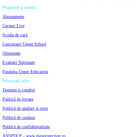
Programe și cursuri
Abonamente
Cursuri Live
Școala de vară
Concursuri Upper.School
Olimpiade
Evaluări Naționale
Fundația Upper Education
Informații utile
Termeni și condiții
Politică de livrare
Politică de anulare și retur
Politică de cookies
Politică de confidențialitate
ANSPDCP – www.dataprotection.ro