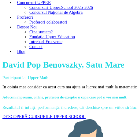
Concursuri UPPER
Concursuri Upper.School 2025-2026
Concursul Național de Algebră
Profesori
Profesori colaboratori
Despre Noi
Cine suntem?
Fundația Upper Education
Intrebari Frecvente
Contact
Blog
David Pop Benovszky, Satu Mare
Participant la: Upper.Math
In opinia mea consider ca acest curs ma ajuta sa lucrez mai mult la matematic
Aducem impreună, online, profesori de excepție și copii care pot și vor mai mult.
Rezultatul îl intuiți: performanță, încredere, căi deschise spre un viitor străluc
DESCOPERĂ CURSURILE UPPER.SCHOOL