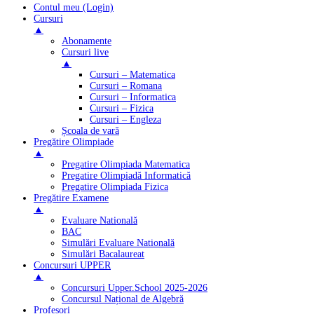
Contul meu (Login)
Cursuri
▲
Abonamente
Cursuri live
▲
Cursuri – Matematica
Cursuri – Romana
Cursuri – Informatica
Cursuri – Fizica
Cursuri – Engleza
Școala de vară
Pregătire Olimpiade
▲
Pregatire Olimpiada Matematica
Pregatire Olimpiadă Informatică
Pregatire Olimpiada Fizica
Pregătire Examene
▲
Evaluare Natională
BAC
Simulări Evaluare Natională
Simulări Bacalaureat
Concursuri UPPER
▲
Concursuri Upper.School 2025-2026
Concursul Național de Algebră
Profesori