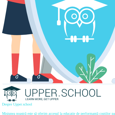
Despre Upper.school
Misiunea noastră este să oferim accesul la educație de performanță copiilor pasi