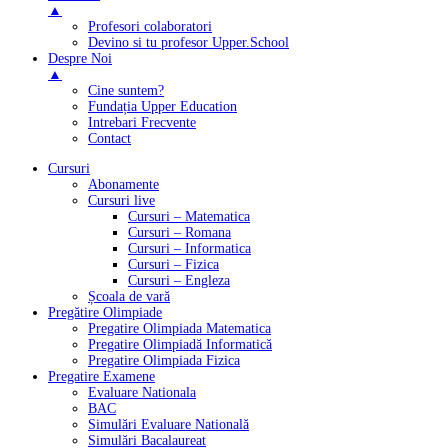
▲
Profesori colaboratori
Devino si tu profesor Upper.School
Despre Noi
▲
Cine suntem?
Fundația Upper Education
Intrebari Frecvente
Contact
Cursuri
Abonamente
Cursuri live
Cursuri – Matematica
Cursuri – Romana
Cursuri – Informatica
Cursuri – Fizica
Cursuri – Engleza
Școala de vară
Pregătire Olimpiade
Pregatire Olimpiada Matematica
Pregatire Olimpiadă Informatică
Pregatire Olimpiada Fizica
Pregatire Examene
Evaluare Nationala
BAC
Simulări Evaluare Natională
Simulări Bacalaureat