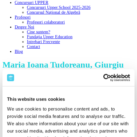
Concursuri UPPER
Concursuri Upper.School 2025-2026
Concursul Național de Algebră
Profesori
Profesori colaboratori
Despre Noi
Cine suntem?
Fundația Upper Education
Intrebari Frecvente
Contact
Blog
Maria Ioana Tudoreanu, Giurgiu
Participant la: Upper.Math
Sunt foarte multumita de acest curs. Sunt foarte fericita ca am avut ocazia
de a participa. Am invatat multe lucruri noi si utile! Nota 10!!!
This website uses cookies
Aducem impreună, online, profesori de excepție și copii care pot și vor mai mult.
We use cookies to personalise content and ads, to
Rezultatul îl intuiți: performanță, încredere, căi deschise spre un viitor
provide social media features and to analyse our traffic.
strălucit!
We also share information about your use of our site with
DESCOPERĂ CURSURILE UPPER.SCHOOL
our social media, advertising and analytics partners who