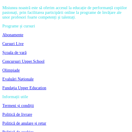
Misiunea noastră este să oferim accesul la educație de performanță copiilor
pasionați, prin facilitarea participării online la programe de învățare ale
unor profesori foarte competenți și talentați.
Programe și cursuri
Abonamente
Cursuri Live
Școala de vară
Concursuri Upper.School
Olimpiade
Evaluări Naționale
Fundația Upper Education
Informații utile
Termeni și condiții
Politică de livrare
Politică de anulare și retur