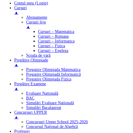
Contul meu (Login)
Cursuri
▲
Abonamente
Cursuri live
▲
Cursuri – Matematica
Cursuri – Romana
Cursuri – Informatica
Cursuri – Fizica
Cursuri – Engleza
Școala de vară
Pregătire Olimpiade
▲
Pregatire Olimpiada Matematica
Pregatire Olimpiadă Informatică
Pregatire Olimpiada Fizica
Pregătire Examene
▲
Evaluare Natională
BAC
Simulări Evaluare Natională
Simulări Bacalaureat
Concursuri UPPER
▲
Concursuri Upper.School 2025-2026
Concursul Național de Algebră
Profesori