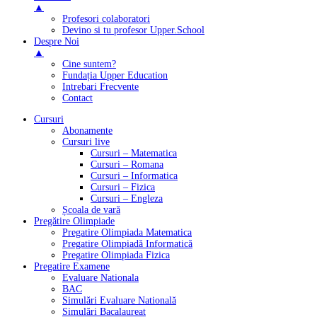
▲
Profesori colaboratori
Devino si tu profesor Upper.School
Despre Noi
▲
Cine suntem?
Fundația Upper Education
Intrebari Frecvente
Contact
Cursuri
Abonamente
Cursuri live
Cursuri – Matematica
Cursuri – Romana
Cursuri – Informatica
Cursuri – Fizica
Cursuri – Engleza
Școala de vară
Pregătire Olimpiade
Pregatire Olimpiada Matematica
Pregatire Olimpiadă Informatică
Pregatire Olimpiada Fizica
Pregatire Examene
Evaluare Nationala
BAC
Simulări Evaluare Natională
Simulări Bacalaureat