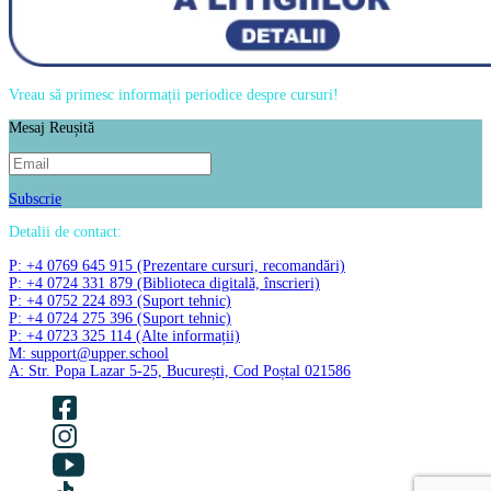
Vreau să primesc informații periodice despre cursuri!
Mesaj Reușită
Subscrie
Detalii de contact:
P: +4 0769 645 915 (Prezentare cursuri, recomandări)
P: +4 0724 331 879 (Biblioteca digitală, înscrieri)
P: +4 0752 224 893 (Suport tehnic)
P: +4 0724 275 396 (Suport tehnic)
P: +4 0723 325 114 (Alte informații)
M: support@upper.school
A: Str. Popa Lazar 5-25, București, Cod Poștal 021586