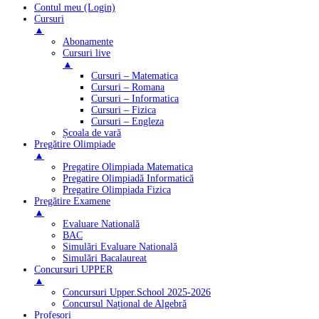
Contul meu (Login)
Cursuri
▲
Abonamente
Cursuri live
▲
Cursuri – Matematica
Cursuri – Romana
Cursuri – Informatica
Cursuri – Fizica
Cursuri – Engleza
Școala de vară
Pregătire Olimpiade
▲
Pregatire Olimpiada Matematica
Pregatire Olimpiadă Informatică
Pregatire Olimpiada Fizica
Pregătire Examene
▲
Evaluare Natională
BAC
Simulări Evaluare Natională
Simulări Bacalaureat
Concursuri UPPER
▲
Concursuri Upper.School 2025-2026
Concursul Național de Algebră
Profesori