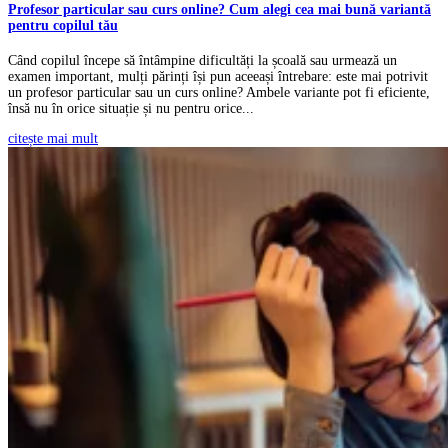
Profesor particular sau curs online? Cum alegi cea mai bună variantă
pentru copilul tău
Când copilul începe să întâmpine dificultăți la școală sau urmează un
examen important, mulți părinți își pun aceeași întrebare: este mai potrivit
un profesor particular sau un curs online? Ambele variante pot fi eficiente,
însă nu în orice situație și nu pentru orice...
citește mai mult