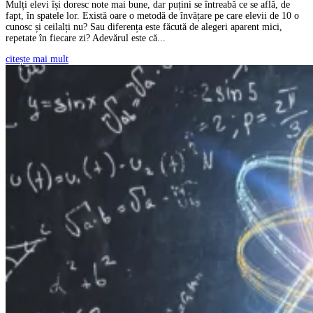
Mulți elevi își doresc note mai bune, dar puțini se întreabă ce se află, de
fapt, în spatele lor. Există oare o metodă de învățare pe care elevii de 10 o
cunosc și ceilalți nu? Sau diferența este făcută de alegeri aparent mici,
repetate în fiecare zi? Adevărul este că...
citește mai mult