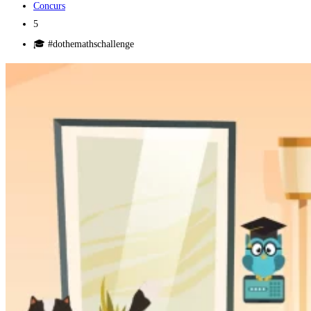
Concurs
5
🎓 #dothemathschallenge