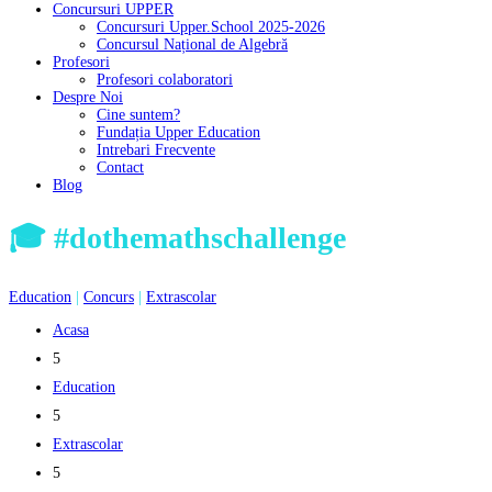
Concursuri UPPER
Concursuri Upper.School 2025-2026
Concursul Național de Algebră
Profesori
Profesori colaboratori
Despre Noi
Cine suntem?
Fundația Upper Education
Intrebari Frecvente
Contact
Blog
🎓 #dothemathschallenge
Education
|
Concurs
|
Extrascolar
Acasa
5
Education
5
Extrascolar
5