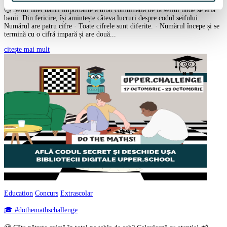
🧐 Șeful unei bănci importante a uitat combinația de la seiful unde se află
banii. Din fericire, își amintește câteva lucruri despre codul seifului. ·
Numărul are patru cifre · Toate cifrele sunt diferite. · Numărul începe și se
termină cu o cifră impară și are două...
citește mai mult
Education
Concurs
Extrascolar
🎓 #dothemathschallenge