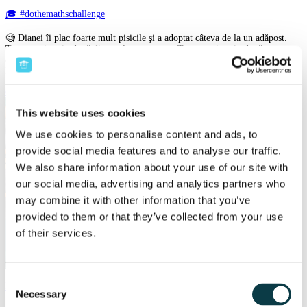
🎓 #dothemathschallenge
🧐 Dianei îi plac foarte mult pisicile şi a adoptat câteva de la un adăpost.
Toate, mai puţin două dintre ele sunt negre. Toate, mai puţin două sunt
complet albe. Toate, mai puţin două pisici sunt complet gri. Câte pisici are
Diana? 📲 Introdu răspunsul corect pe...
citește mai mult
This website uses cookies
We use cookies to personalise content and ads, to
provide social media features and to analyse our traffic.
We also share information about your use of our site with
our social media, advertising and analytics partners who
may combine it with other information that you’ve
provided to them or that they’ve collected from your use
of their services.
Consent
Education
Concurs
Extrascolar
Necessary
Selection