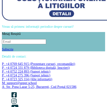
Vreau să primesc informații periodice despre cursuri!
Mesaj Reușită
Subscrie
Detalii de contact:
P: +4 0769 645 915 (Prezentare cursuri, recomandări)
P: +4 0724 331 879 (Biblioteca digitală, înscrieri)
P: +4 0752 224 893 (Suport tehnic)
P: +4 0724 275 396 (Suport tehnic)
P: +4 0723 325 114 (Alte informații)
M: support@upper.school
A: Str. Popa Lazar 5-25, București, Cod Poștal 021586