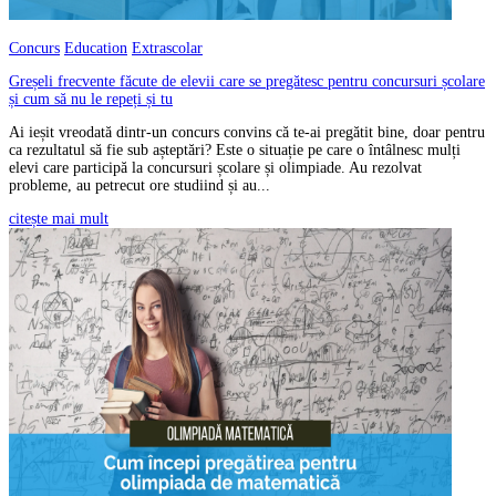
Concurs
Education
Extrascolar
Greșeli frecvente făcute de elevii care se pregătesc pentru concursuri școlare
și cum să nu le repeți și tu
Ai ieșit vreodată dintr-un concurs convins că te-ai pregătit bine, doar pentru
ca rezultatul să fie sub așteptări? Este o situație pe care o întâlnesc mulți
elevi care participă la concursuri școlare și olimpiade. Au rezolvat
probleme, au petrecut ore studiind și au...
citește mai mult