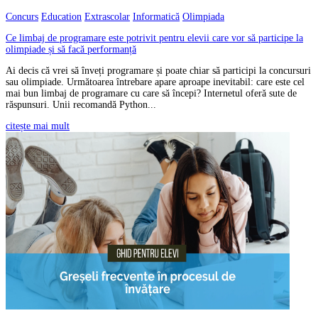
Concurs
Education
Extrascolar
Informatică
Olimpiada
Ce limbaj de programare este potrivit pentru elevii care vor să participe la
olimpiade și să facă performanță
Ai decis că vrei să înveți programare și poate chiar să participi la concursuri
sau olimpiade. Următoarea întrebare apare aproape inevitabil: care este cel
mai bun limbaj de programare cu care să începi? Internetul oferă sute de
răspunsuri. Unii recomandă Python...
citește mai mult