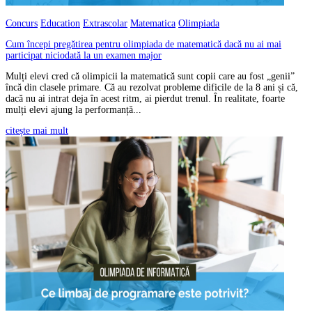
Concurs
Education
Extrascolar
Matematica
Olimpiada
Cum începi pregătirea pentru olimpiada de matematică dacă nu ai mai
participat niciodată la un examen major
Mulți elevi cred că olimpicii la matematică sunt copii care au fost „genii”
încă din clasele primare. Că au rezolvat probleme dificile de la 8 ani și că,
dacă nu ai intrat deja în acest ritm, ai pierdut trenul. În realitate, foarte
mulți elevi ajung la performanță...
citește mai mult