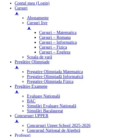
Contul meu (Login)
Cursuri
▲
Abonamente
Cursuri live
▲
Cursuri – Matematica
Cursuri – Romana
Cursuri – Informatica
Cursuri – Fizica
Cursuri – Engleza
Școala de vară
Pregătire Olimpiade
▲
Pregatire Olimpiada Matematica
Pregatire Olimpiadă Informatică
Pregatire Olimpiada Fizica
Pregătire Examene
▲
Evaluare Natională
BAC
Simulări Evaluare Natională
Simulări Bacalaureat
Concursuri UPPER
▲
Concursuri Upper.School 2025-2026
Concursul Național de Algebră
Profesori