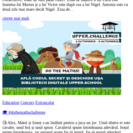
înaintea lui Marius și a lui Victor este după cea a lui Nigel. Antonia este cu
două zile mai mare decât Nigel. Ziua de...
citește mai mult
Education
Concurs
Extrascolar
🎓 #dothemathschallenge
🧐 Alex, Matei și Ionuț s-au întâlnit pentru a juca un joc. Unul dintre ei este
cavaler, unul hoț și unul spion. Cavalerul spune întotdeauna adevărul, hoțul
minte întotdeauna, iar spionul poate fie să mintă, fie să spună adevărul.