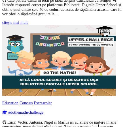
🧐 Câte pătrate există în total pe tabla de șah? Calculează cu atenție! 📲
Introdu răspunsul corect pe platforma Bibliotecii Digitale Upper.School și
obține unul dintre cele 40 de coduri de acces de săptămâna aceasta, care îți
vor oferi o săptămână gratuită la...
citește mai mult
Education
Concurs
Extrascolar
🎓 #dothemathschallenge
🧐 Luca, Victor, Antonia, Nigel și Marius își au zilele de naștere în zile
consecutive, toate de luni până vineri. Ziua de naștere a lui Luca este