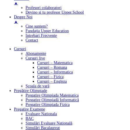
▲
Profesori colaboratori
Devino si tu profesor Upper.School
Despre Noi
▲
Cine suntem?
Fundația Upper Education
Intrebari Frecvente
Contact
Cursuri
Abonamente
Cursuri live
Cursuri – Matematica
Cursuri – Romana
Cursuri – Informatica
Cursuri – Fizica
Cursuri – Engleza
Școala de vară
Pregătire Olimpiade
Pregatire Olimpiada Matematica
Pregatire Olimpiadă Informatică
Pregatire Olimpiada Fizica
Pregatire Examene
Evaluare Nationala
BAC
Simulări Evaluare Natională
Simulări Bacalaureat