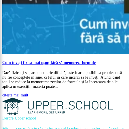
Cum înveți fizica mai ușor, fără să memorezi formule
Dacă fizica ți se pare o materie dificilă, este foarte posibil ca problema să
nu fie conceptele în sine, ci felul în care încerci să le înveți. Atunci când
totul se reduce la memorarea zecilor de formule și la încercarea de a le
aplica în exerciții, materia poate...
citește mai mult
Despre Upper.school
Misiunea noastră este să oferim accesul la educație de performanță copiilor