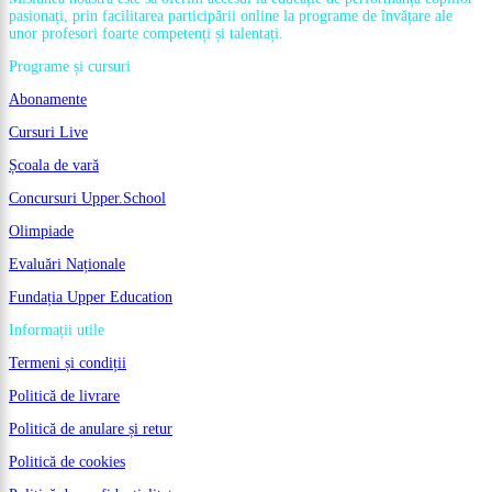
pasionați, prin facilitarea participării online la programe de învățare ale
unor profesori foarte competenți și talentați.
Programe și cursuri
Abonamente
Cursuri Live
Școala de vară
Concursuri Upper.School
Olimpiade
Evaluări Naționale
Fundația Upper Education
Informații utile
Termeni și condiții
Politică de livrare
Politică de anulare și retur
Politică de cookies