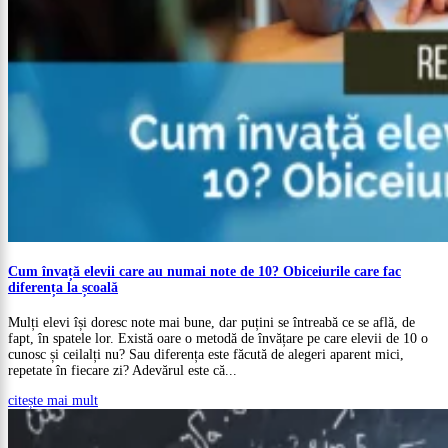
Cum învață elevii care au numai note de 10? Obiceiurile care fac
diferența la școală
Mulți elevi își doresc note mai bune, dar puțini se întreabă ce se află, de
fapt, în spatele lor. Există oare o metodă de învățare pe care elevii de 10 o
cunosc și ceilalți nu? Sau diferența este făcută de alegeri aparent mici,
repetate în fiecare zi? Adevărul este că...
citește mai mult