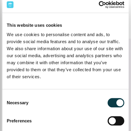
Cu siguranță, fiecare elev se poate identifica cu mai multe
stiluri de invatare
din același timp și este necesar să înțelegem din timp ce fel de
metode de a
învăța
ni se potrivesc cel mai bine, devenind astfel mai productivi și în
final, ajungând la performanța dorită. Iar, indiferent de stilul de învățare cu
care te identifici,
cursurile Upper.School
oferă mediul perfect de dezvoltare
This website uses cookies
pentru fiecare elev, ținând cont la fiecare curs de ritmul elevilor, de
obiectivele lor, dar și de nivelul la care au ajuns în programa școlară.
We use cookies to personalise content and ads, to
provide social media features and to analyse our traffic.
We also share information about your use of our site with
our social media, advertising and analytics partners who
may combine it with other information that you’ve
provided to them or that they’ve collected from your use
of their services.
Consent
Necessary
Selection
Preferences