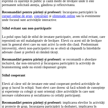
exprimă cu ușurință în public și caută medii de învățare unde îi este
permanent solicitată atenția, gândirea și reflexivitatea.
Recomandări pentru părinți și profesori:
încurajarea participării la
cursuri online de grup
,
concursuri
și
olimpiade online
sau la evenimente
unde focusul sunt activitățile interactive.
Stilul evitant sau non-participativ
La polul opus față de stilul de invatare participativ, avem stilul evitant, care
reprezintă un stil maladaptativ de învățare. Elevii cu acest stil de învățare
sunt în general elevi care nu sunt activi la orele din clasă. Predominant
introvertiți, elevii non-participativi nu se oferă să răspundă la întrebările
adresate clasei și preferă să rămână tăcuți.
Recomandări pentru părinți și profesori:
se recomandă o abordare
incluzivă, dar non-intruzivă și încurajarea participării la activități de
brainstorming unde nu există răspunsuri greșite.
Stilul cooperant
Elevii al căror stil de invatare este unul cooperant preferă activitățile de
grup și lucrul în echipă. Sunt elevi care doresc să facă schimb de cunoștințe
și experiențe cu colegii și sunt orientați către activitățile în care sunt
necesare colaborarea și socializarea cu ceilalți participanți.
Recomandări pentru părinți și profesori:
implicarea elevilor în activități
și proiecte de grup, încurajarea participării la dezbateri, implicarea în