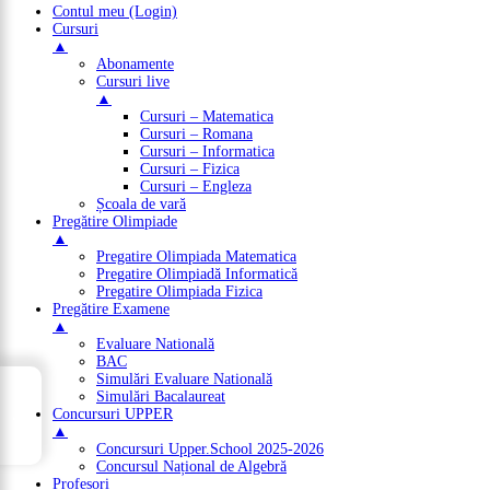
Contul meu (Login)
Cursuri
▲
Abonamente
Cursuri live
▲
Cursuri – Matematica
Cursuri – Romana
Cursuri – Informatica
Cursuri – Fizica
Cursuri – Engleza
Școala de vară
Pregătire Olimpiade
▲
Pregatire Olimpiada Matematica
Pregatire Olimpiadă Informatică
Pregatire Olimpiada Fizica
Pregătire Examene
▲
Evaluare Natională
BAC
Simulări Evaluare Natională
→
Simulări Bacalaureat
Cuprins
Concursuri UPPER
▲
Concursuri Upper.School 2025-2026
Concursul Național de Algebră
Profesori