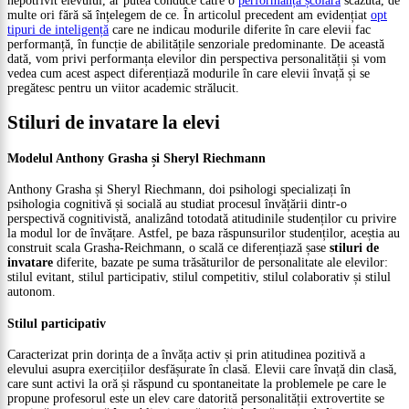
nepotrivit elevului, ar putea conduce către o
performanță școlară
scăzută, de
multe ori fără să înțelegem de ce. În articolul precedent am evidențiat
opt
tipuri de inteligență
care ne indicau modurile diferite în care elevii fac
performanță, în funcție de abilitățile senzoriale predominante. De această
dată, vom privi performanța elevilor din perspectiva personalității și vom
vedea cum acest aspect diferențiază modurile în care elevii învață și se
pregătesc pentru un viitor academic strălucit.
Stiluri de invatare la elevi
Modelul Anthony Grasha și Sheryl Riechmann
Anthony Grasha și Sheryl Riechmann, doi psihologi specializați în
psihologia cognitivă și socială au studiat procesul învățării dintr-o
perspectivă cognitivistă, analizând totodată atitudinile studenților cu privire
la modul lor de învățare. Astfel, pe baza răspunsurilor studenților, aceștia au
construit scala Grasha-Reichmann, o scală ce diferențiază șase
stiluri de
invatare
diferite, bazate pe suma trăsăturilor de personalitate ale elevilor:
stilul evitant, stilul participativ, stilul competitiv, stilul colaborativ și stilul
autonom.
Stilul participativ
Caracterizat prin dorința de a învăța activ și prin atitudinea pozitivă a
elevului asupra exercițiilor desfășurate în clasă. Elevii care învață din clasă,
care sunt activi la oră și răspund cu spontaneitate la problemele pe care le
propune profesorul este un elev care datorită personalității extrovertite se