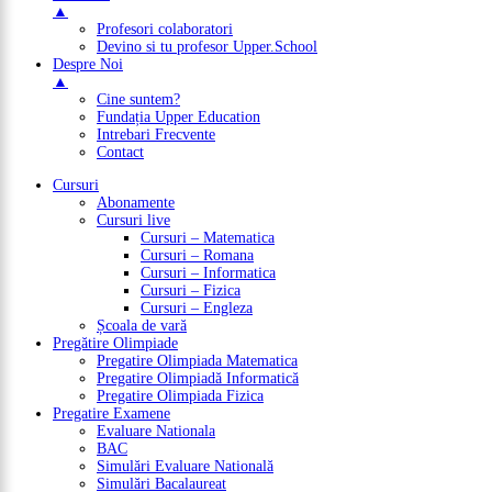
▲
Profesori colaboratori
Devino si tu profesor Upper.School
Despre Noi
▲
Cine suntem?
Fundația Upper Education
Intrebari Frecvente
Contact
Cursuri
Abonamente
Cursuri live
Cursuri – Matematica
Cursuri – Romana
Cursuri – Informatica
Cursuri – Fizica
Cursuri – Engleza
Școala de vară
Pregătire Olimpiade
Pregatire Olimpiada Matematica
Pregatire Olimpiadă Informatică
Pregatire Olimpiada Fizica
Pregatire Examene
Evaluare Nationala
BAC
Simulări Evaluare Natională
Simulări Bacalaureat