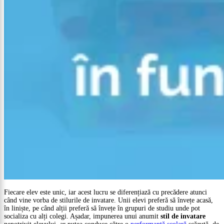
Fiecare elev este unic, iar acest lucru se diferențiază cu precădere atunci
când vine vorba de stilurile de invatare. Unii elevi preferă să învețe acasă,
în liniște, pe când alții preferă să învețe în grupuri de studiu unde pot
socializa cu alți colegi. Așadar, impunerea unui anumit
stil de invatare