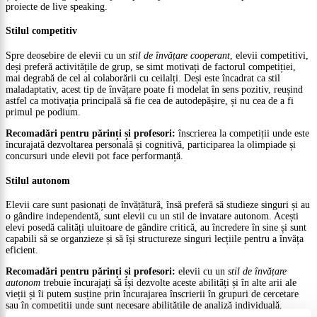
proiecte de live speaking.
Stilul competitiv
Spre deosebire de elevii cu un
stil de învățare cooperant
, elevii competitivi,
deși preferă activitățile de grup, se simt motivați de factorul competiției,
mai degrabă de cel al colaborării cu ceilalți. Deși este încadrat ca stil
maladaptativ, acest tip de învățare poate fi modelat în sens pozitiv, reușind
astfel ca motivația principală să fie cea de autodepășire, și nu cea de a fi
primul pe podium.
Recomadări pentru părinți și profesori:
înscrierea la competiții unde este
încurajată dezvoltarea personală și cognitivă, participarea la olimpiade și
concursuri unde elevii pot face performanță.
Stilul autonom
Elevii care sunt pasionați de învățătură, însă preferă să studieze singuri și au
o gândire independentă, sunt elevii cu un stil de invatare autonom. Acești
elevi posedă calități uluitoare de gândire critică, au încredere în sine și sunt
capabili să se organzieze și să își structureze singuri lecțiile pentru a învăța
eficient.
Recomadări pentru părinți și profesori:
elevii cu un
stil de învățare
autonom
trebuie încurajați să își dezvolte aceste abilități și în alte arii ale
vieții și îi putem susține prin încurajarea înscrierii în grupuri de cercetare
sau în competiții unde sunt necesare abilitățile de analiză individuală.