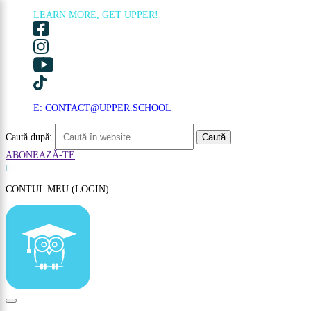
LEARN MORE, GET UPPER!
×
E: CONTACT@UPPER.SCHOOL
Caută după:
ABONEAZĂ-TE

CONTUL MEU (LOGIN)