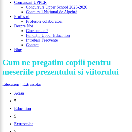
Concursuri UPPER
Concursuri Upper.School 2025-2026
Concursul Național de Algebră
Profesori
Profesori colaboratori
Despre Noi
Cine suntem?
Fundația Upper Education
Intrebari Frecvente
Contact
Blog
Cum ne pregatim copiii pentru
meseriile prezentului si viitorului
Education
|
Extrascolar
Acasa
5
Education
5
Extrascolar
5