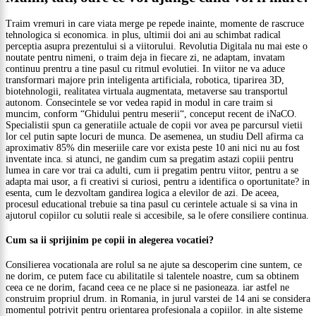
Traim vremuri in care viata merge pe repede inainte, momente de rascruce
tehnologica si economica. in plus, ultimii doi ani au schimbat radical
perceptia asupra prezentului si a viitorului. Revolutia Digitala nu mai este o
noutate pentru nimeni, o traim deja in fiecare zi, ne adaptam, invatam
continuu prentru a tine pasul cu ritmul evolutiei. In viitor ne va aduce
transformari majore prin inteligenta artificiala, robotica, tiparirea 3D,
biotehnologii, realitatea virtuala augmentata, metaverse sau transportul
autonom. Consecintele se vor vedea rapid in modul in care traim si
muncim, conform “Ghidului pentru meserii“, conceput recent de iNaCO.
Specialistii spun ca generatiile actuale de copii vor avea pe parcursul vietii
lor cel putin sapte locuri de munca. De asemenea, un studiu Dell afirma ca
aproximativ 85% din meseriile care vor exista peste 10 ani nici nu au fost
inventate inca. si atunci, ne gandim cum sa pregatim astazi copiii pentru
lumea in care vor trai ca adulti, cum ii pregatim pentru viitor, pentru a se
adapta mai usor, a fi creativi si curiosi, pentru a identifica o oportunitate? in
esenta, cum le dezvoltam gandirea logica a elevilor de azi. De aceea,
procesul educational trebuie sa tina pasul cu cerintele actuale si sa vina in
ajutorul copiilor cu solutii reale si accesibile, sa le ofere consiliere continua.
Cum sa ii sprijinim pe copii in alegerea vocatiei?
Consilierea vocationala are rolul sa ne ajute sa descoperim cine suntem, ce
ne dorim, ce putem face cu abilitatile si talentele noastre, cum sa obtinem
ceea ce ne dorim, facand ceea ce ne place si ne pasioneaza. iar astfel ne
construim propriul drum. in Romania, in jurul varstei de 14 ani se considera
momentul potrivit pentru orientarea profesionala a copiilor. in alte sisteme