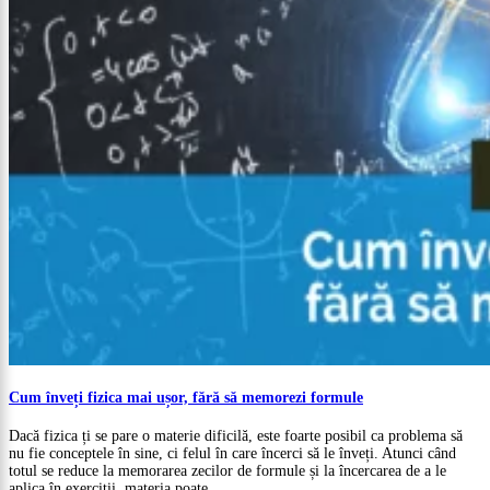
Cum înveți fizica mai ușor, fără să memorezi formule
Dacă fizica ți se pare o materie dificilă, este foarte posibil ca problema să
nu fie conceptele în sine, ci felul în care încerci să le înveți. Atunci când
totul se reduce la memorarea zecilor de formule și la încercarea de a le
aplica în exerciții, materia poate...