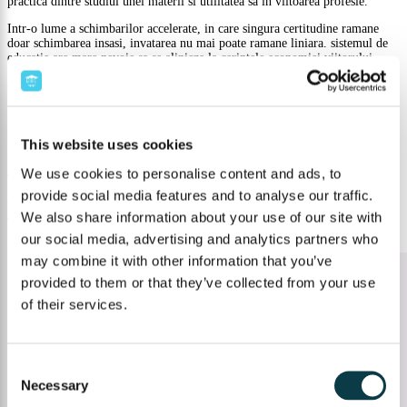
practica dintre studiul unei materii si utilitatea sa in viitoarea profesie.
Intr-o lume a schimbarilor accelerate, in care singura certitudine ramane
doar schimbarea insasi, invatarea nu mai poate ramane liniara. sistemul de
educatie are mare nevoie sa se alinieze la cerintele economiei viitorului.
investitia in capitalul uman este obligatorie pentru guvernele, companiile,
scolile si angajatii care isi doresc sa ramana competitivi pe piata muncii.
Profesorii sunt cei care trebuie sa inteleaga cel mai bine tendintele pentru a
putea, prin metodele cele mai potrivite, sa formeze generatiile viitoare.
Empatia si umanitatea vor ramane mereu prezente in relatia profesor-elev si
This website uses cookies
vor fi esentiale in educatie.
Daca si copilul tau si-a descoperit pasiunea pentru o anumita materie din
We use cookies to personalise content and ads, to
domeniul stiintelor, sau daca vrei sa ii oferi sansa unei abordari
interdisciplinare si practice si sa-l implici in alegerea propriei profesii,
provide social media features and to analyse our traffic.
structura cursurilor oferite de Upper.school este construita pentru a-i
We also share information about your use of our site with
dezvolta gandirea critica, creativitatea, ingeniozitatea si nu numai. afla mai
multe despre programele Upper.school!
our social media, advertising and analytics partners who
may combine it with other information that you’ve
provided to them or that they’ve collected from your use
of their services.
Consent
Necessary
Selection