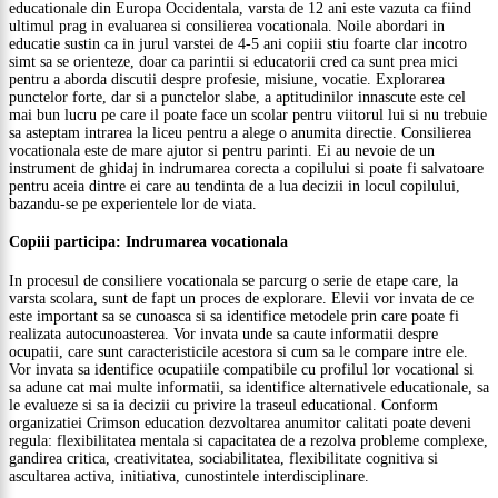
educationale din Europa Occidentala, varsta de 12 ani este vazuta ca fiind
ultimul prag in evaluarea si consilierea vocationala. Noile abordari in
educatie sustin ca in jurul varstei de 4-5 ani copiii stiu foarte clar incotro
simt sa se orienteze, doar ca parintii si educatorii cred ca sunt prea mici
pentru a aborda discutii despre profesie, misiune, vocatie. Explorarea
punctelor forte, dar si a punctelor slabe, a aptitudinilor innascute este cel
mai bun lucru pe care il poate face un scolar pentru viitorul lui si nu trebuie
sa asteptam intrarea la liceu pentru a alege o anumita directie. Consilierea
vocationala este de mare ajutor si pentru parinti. Ei au nevoie de un
instrument de ghidaj in indrumarea corecta a copilului si poate fi salvatoare
pentru aceia dintre ei care au tendinta de a lua decizii in locul copilului,
bazandu-se pe experientele lor de viata.
Copiii participa: Indrumarea vocationala
In procesul de consiliere vocationala se parcurg o serie de etape care, la
varsta scolara, sunt de fapt un proces de explorare. Elevii vor invata de ce
este important sa se cunoasca si sa identifice metodele prin care poate fi
realizata autocunoasterea. Vor invata unde sa caute informatii despre
ocupatii, care sunt caracteristicile acestora si cum sa le compare intre ele.
Vor invata sa identifice ocupatiile compatibile cu profilul lor vocational si
sa adune cat mai multe informatii, sa identifice alternativele educationale, sa
le evalueze si sa ia decizii cu privire la traseul educational. Conform
organizatiei Crimson education dezvoltarea anumitor calitati poate deveni
regula: flexibilitatea mentala si capacitatea de a rezolva probleme complexe,
gandirea critica, creativitatea, sociabilitatea, flexibilitate cognitiva si
ascultarea activa, initiativa, cunostintele interdisciplinare.