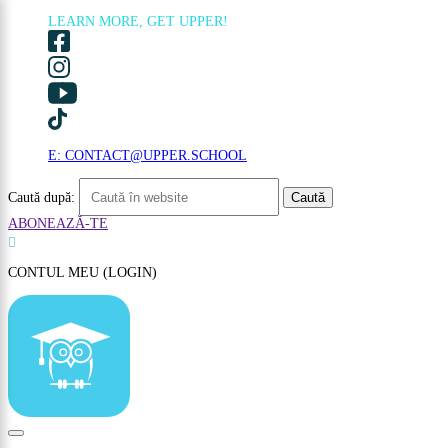
LEARN MORE, GET UPPER!
×
E: CONTACT@UPPER.SCHOOL
Caută după:
ABONEAZĂ-TE

CONTUL MEU (LOGIN)