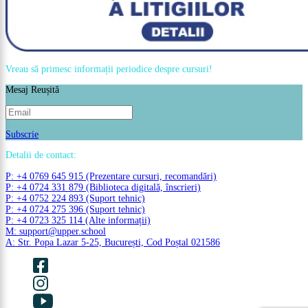
Vreau să primesc informații periodice despre cursuri!
Mesaj Reușită
Subscrie
Detalii de contact:
P: +4 0769 645 915 (Prezentare cursuri, recomandări)
P: +4 0724 331 879 (Biblioteca digitală, înscrieri)
P: +4 0752 224 893 (Suport tehnic)
P: +4 0724 275 396 (Suport tehnic)
P: +4 0723 325 114 (Alte informații)
M: support@upper.school
A: Str. Popa Lazar 5-25, București, Cod Poștal 021586