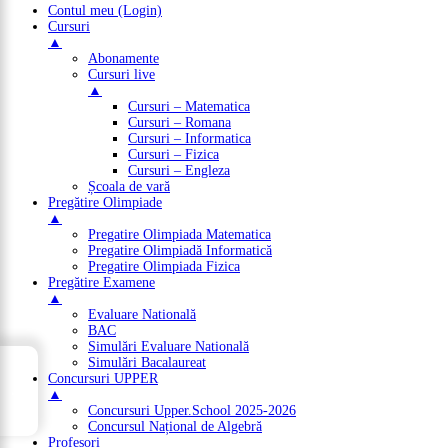
Contul meu (Login)
Cursuri
▲
Abonamente
Cursuri live
▲
Cursuri – Matematica
Cursuri – Romana
Cursuri – Informatica
Cursuri – Fizica
Cursuri – Engleza
Școala de vară
Pregătire Olimpiade
▲
Pregatire Olimpiada Matematica
Pregatire Olimpiadă Informatică
Pregatire Olimpiada Fizica
Pregătire Examene
▲
Evaluare Natională
BAC
Simulări Evaluare Natională
→
Simulări Bacalaureat
Concursuri UPPER
Cuprins
▲
Concursuri Upper.School 2025-2026
Concursul Național de Algebră
Profesori