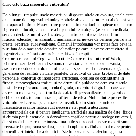
Care este baza meseriilor viitorului?
De-a lungul timpului unele meserii au disparut, altele au evoluat, unele sunt
amenintate de progresul tehnologic, altele abia au aparut, cum altele noi vor
mai aparea in timp. Meserii care presupun interactiuni complexe umane vor
fi greu de inlocuit, ca urmare a impactului tehnologic (asistenta medicala,
servicii dentare, nutritive, fizioterapie, antrenor fitness, teatru, film,
muzica, educatie). in ansamblu masinariile au nevoie de oameni pentru a fi
create, reparate, supravegheate. Oamenii intotdeauna vor putea face ceva in
plus fata de o masinarie datorita calitatilor pe care le avem: creativitate si
ingeniozitate, calitati care trebuie cultivate la copii.
Conform raportului Cognizant facut de Centre of the future of Work,
printre meseriile viitorului se numara: asistarea persoanelor in varsta,
asistarea robotilor din domeniul medical, specialistul in diversitate genetica,
generarea de realitati virtuale paralele, detectivul de date, brokerul de date
personale, comertul cu inteligenta artificiala, oferirea de consultanta in
fitness, supravegherea traficului pe drumurile publice pe care vor circula
masinile cu pilot autonom, moda digitala, cu croitori digitali – care vor
aparea in metaverse, constructia de calatorii personalizate, managerul de
echipe combinate: om – masina, ofiterul de etica. Multe dintre profesiile
viitorului se bazeaza pe cunoasterea rezultata din studiul stiintelor:
matematica si informatica sunt necesare atat pentru abordarea
antreprenoriala cat si pentru inteligenta artificiala sau analiza de date; fizica
si chimia pot fi esentiale in dezvoltarea copiilor pentru a intelege universul,
dar si modul in care functioneaza masinile sau robotii; aceste materii sunt
prevazute in programa scolara, iar unii copii au o afinitate mai mare pentru
domeniile stiintelor inca de mici. Este important sa le oferim legatura