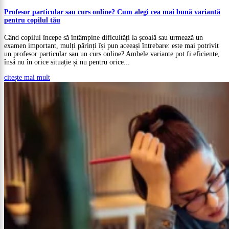
Profesor particular sau curs online? Cum alegi cea mai bună variantă
pentru copilul tău
Când copilul începe să întâmpine dificultăți la școală sau urmează un
examen important, mulți părinți își pun aceeași întrebare: este mai potrivit
un profesor particular sau un curs online? Ambele variante pot fi eficiente,
însă nu în orice situație și nu pentru orice...
citește mai mult