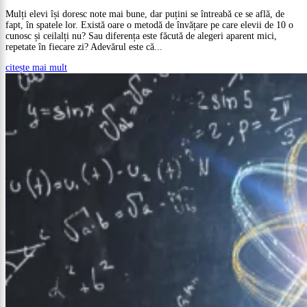
Mulți elevi își doresc note mai bune, dar puțini se întreabă ce se află, de
fapt, în spatele lor. Există oare o metodă de învățare pe care elevii de 10 o
cunosc și ceilalți nu? Sau diferența este făcută de alegeri aparent mici,
repetate în fiecare zi? Adevărul este că...
citește mai mult