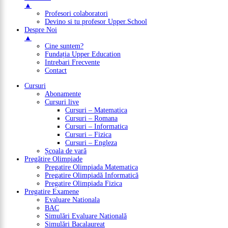
▲
Profesori colaboratori
Devino si tu profesor Upper.School
Despre Noi
▲
Cine suntem?
Fundația Upper Education
Intrebari Frecvente
Contact
Cursuri
Abonamente
Cursuri live
Cursuri – Matematica
Cursuri – Romana
Cursuri – Informatica
Cursuri – Fizica
Cursuri – Engleza
Școala de vară
Pregătire Olimpiade
Pregatire Olimpiada Matematica
Pregatire Olimpiadă Informatică
Pregatire Olimpiada Fizica
Pregatire Examene
Evaluare Nationala
BAC
Simulări Evaluare Natională
Simulări Bacalaureat