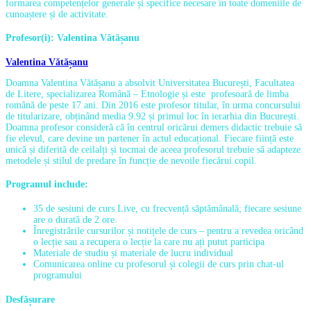
formarea competențelor generale și specifice necesare în toate domeniile de
cunoaștere și de activitate.
Profesor(i):
Valentina Vătășanu
Valentina Vătășanu
Doamna Valentina Vătășanu a absolvit Universitatea București, Facultatea
de Litere, specializarea Română – Etnologie și este profesoară de limba
română de peste 17 ani. Din 2016 este profesor titular, în urma concursului
de titularizare, obținând media 9.92 și primul loc în ierarhia din București.
Doamna profesor consideră că în centrul oricărui demers didactic trebuie să
fie elevul, care devine un partener în actul educațional. Fiecare ființă este
unică și diferită de ceilalți și tocmai de aceea profesorul trebuie să adapteze
metodele și stilul de predare în funcție de nevoile fiecărui copil.
Programul include:
35 de sesiuni de curs Live, cu frecvență săptămânală; fiecare sesiune
are o durată de 2 ore.
Înregistrările cursurilor și notițele de curs – pentru a revedea oricând
o lecție sau a recupera o lecție la care nu ați putut participa
Materiale de studiu și materiale de lucru individual
Comunicarea online cu profesorul și colegii de curs prin chat-ul
programului
Desfășurare