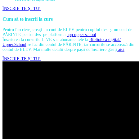
ÎNSCRIE-TE ȘI TU!
Cum să te înscrii la curs
Pentru înscriere, creați un cont de ELEV pentru copilul dvs. și un cont de
PĂRINTE pentru dvs. pe platforma
app.upper.school
.
Înscrierea la cursurile LIVE sau abonamentele la
Biblioteca digitală
Upper.School
se fac din contul de PĂRINTE, iar cursurile se accesează din
contul de ELEV. Mai multe detalii despre pașii de înscriere găsiți
aici
.
ÎNSCRIE-TE ȘI TU!