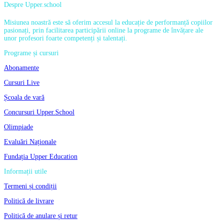
Despre Upper.school
Misiunea noastră este să oferim accesul la educație de performanță copiilor
pasionați, prin facilitarea participării online la programe de învățare ale
unor profesori foarte competenți și talentați.
Programe și cursuri
Abonamente
Cursuri Live
Școala de vară
Concursuri Upper.School
Olimpiade
Evaluări Naționale
Fundația Upper Education
Informații utile
Termeni și condiții
Politică de livrare
Politică de anulare și retur