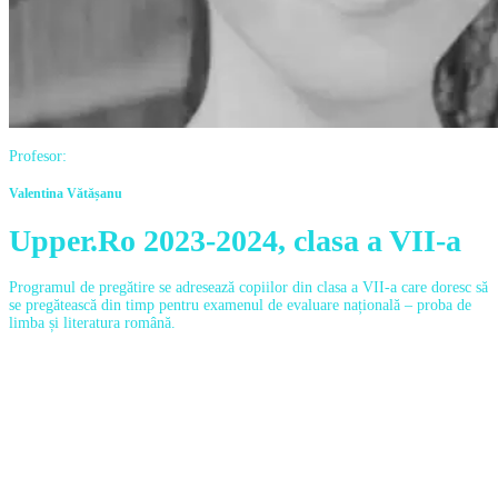
Profesor:
Valentina Vătășanu
Upper.Ro 2023-2024, clasa a VII-a
Programul de pregătire se adresează copiilor din clasa a VII-a care doresc să
se pregătească din timp pentru examenul de evaluare națională – proba de
limba și literatura română.