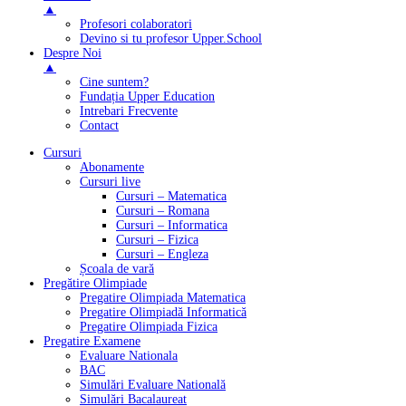
▲
Profesori colaboratori
Devino si tu profesor Upper.School
Despre Noi
▲
Cine suntem?
Fundația Upper Education
Intrebari Frecvente
Contact
Cursuri
Abonamente
Cursuri live
Cursuri – Matematica
Cursuri – Romana
Cursuri – Informatica
Cursuri – Fizica
Cursuri – Engleza
Școala de vară
Pregătire Olimpiade
Pregatire Olimpiada Matematica
Pregatire Olimpiadă Informatică
Pregatire Olimpiada Fizica
Pregatire Examene
Evaluare Nationala
BAC
Simulări Evaluare Natională
Simulări Bacalaureat