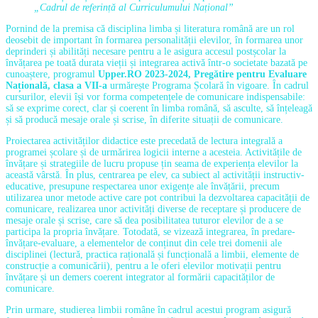
„Cadrul de referință al Curriculumului Național”
Pornind de la premisa că disciplina limba și literatura română are un rol
deosebit de important în formarea personalității elevilor, în formarea unor
deprinderi și abilități necesare pentru a le asigura accesul postșcolar la
învățarea pe toată durata vieții și integrarea activă într-o societate bazată pe
cunoaștere, programul
Upper.RO 2023-2024, Pregătire pentru Evaluare
Națională, clasa a VII-a
urmărește Programa Școlară în vigoare. În cadrul
cursurilor, elevii își vor forma competențele de comunicare indispensabile:
să se exprime corect, clar și coerent în limba română, să asculte, să înțeleagă
și să producă mesaje orale și scrise, în diferite situații de comunicare.
Proiectarea activităților didactice este precedată de lectura integrală a
programei școlare și de urmărirea logicii interne a acesteia. Activitățile de
învățare și strategiile de lucru propuse țin seama de experiența elevilor la
această vârstă. În plus, centrarea pe elev, ca subiect al activității instructiv-
educative, presupune respectarea unor exigențe ale învățării, precum
utilizarea unor metode active care pot contribui la dezvoltarea capacității de
comunicare, realizarea unor activități diverse de receptare și producere de
mesaje orale și scrise, care să dea posibilitatea tuturor elevilor de a se
participa la propria învățare. Totodată, se vizează integrarea, în predare-
învățare-evaluare, a elementelor de conținut din cele trei domenii ale
disciplinei (lectură, practica rațională și funcțională a limbii, elemente de
construcție a comunicării), pentru a le oferi elevilor motivații pentru
învățare și un demers coerent integrator al formării capacităților de
comunicare.
Prin urmare, studierea limbii române în cadrul acestui program asigură