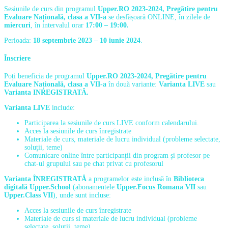
Sesiunile de curs din programul
Upper.RO 2023-2024, Pregătire pentru
Evaluare Națională, clasa a VII-a
se desfășoară ONLINE,
în zilele de
miercuri
, în intervalul orar
17:00 – 19:00.
Perioada:
18 septembrie 2023 – 10 iunie 2024
.
Înscriere
Poți beneficia de programul
Upper.RO 2023-2024, Pregătire pentru
Evaluare Națională, clasa a VII-a
în două variante:
Varianta LIVE
sau
Varianta INREGISTRATĂ.
Varianta LIVE
include:
Participarea la sesiunile de curs LIVE conform calendarului.
Acces la sesiunile de curs înregistrate
Materiale de curs, materiale de lucru individual (probleme selectate,
soluții, teme)
Comunicare online între participanții din program și profesor pe
chat-ul grupului sau pe chat privat cu profesorul
Varianta ÎNREGISTRATĂ
a programelor este inclusă în
Biblioteca
digitală Upper.School
(abonamentele
Upper.Focus Romana VII
sau
Upper.Class VII
), unde sunt incluse:
Acces la sesiunile de curs înregistrate
Materiale de curs si materiale de lucru individual (probleme
selectate, soluții, teme)