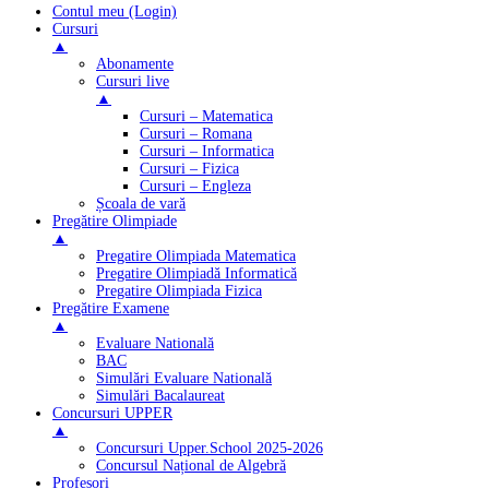
Contul meu (Login)
Cursuri
▲
Abonamente
Cursuri live
▲
Cursuri – Matematica
Cursuri – Romana
Cursuri – Informatica
Cursuri – Fizica
Cursuri – Engleza
Școala de vară
Pregătire Olimpiade
▲
Pregatire Olimpiada Matematica
Pregatire Olimpiadă Informatică
Pregatire Olimpiada Fizica
Pregătire Examene
▲
Evaluare Natională
BAC
Simulări Evaluare Natională
Simulări Bacalaureat
Concursuri UPPER
▲
Concursuri Upper.School 2025-2026
Concursul Național de Algebră
Profesori