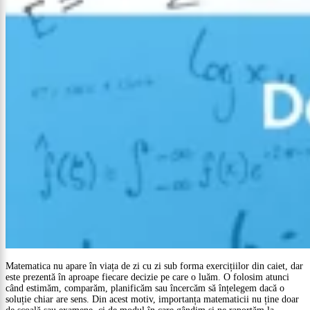
Matematica nu apare în viața de zi cu zi sub forma exercițiilor din caiet, dar
este prezentă în aproape fiecare decizie pe care o luăm. O folosim atunci
când estimăm, comparăm, planificăm sau încercăm să înțelegem dacă o
soluție chiar are sens. Din acest motiv, importanța matematicii nu ține doar