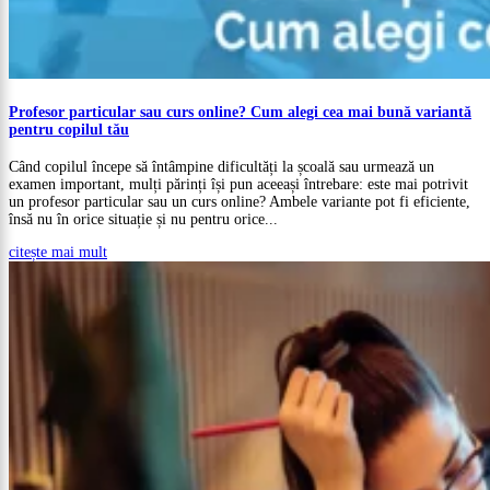
Profesor particular sau curs online? Cum alegi cea mai bună variantă
pentru copilul tău
Când copilul începe să întâmpine dificultăți la școală sau urmează un
examen important, mulți părinți își pun aceeași întrebare: este mai potrivit
un profesor particular sau un curs online? Ambele variante pot fi eficiente,
însă nu în orice situație și nu pentru orice...
citește mai mult