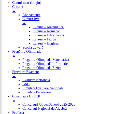
Contul meu (Login)
Cursuri
▲
Abonamente
Cursuri live
▲
Cursuri – Matematica
Cursuri – Romana
Cursuri – Informatica
Cursuri – Fizica
Cursuri – Engleza
Școala de vară
Pregătire Olimpiade
▲
Pregatire Olimpiada Matematica
Pregatire Olimpiadă Informatică
Pregatire Olimpiada Fizica
Pregătire Examene
▲
Evaluare Natională
BAC
Simulări Evaluare Natională
Simulări Bacalaureat
Concursuri UPPER
▲
Concursuri Upper.School 2025-2026
Concursul Național de Algebră
Profesori