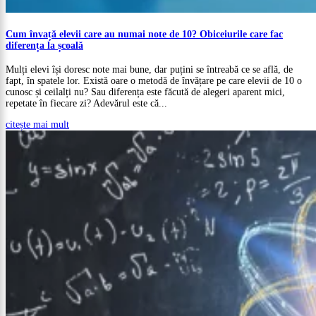
Cum învață elevii care au numai note de 10? Obiceiurile care fac
diferența la școală
Mulți elevi își doresc note mai bune, dar puțini se întreabă ce se află, de
fapt, în spatele lor. Există oare o metodă de învățare pe care elevii de 10 o
cunosc și ceilalți nu? Sau diferența este făcută de alegeri aparent mici,
repetate în fiecare zi? Adevărul este că...
citește mai mult