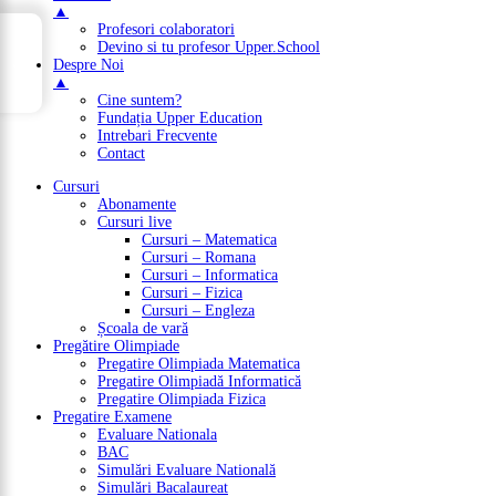
▲
Profesori colaboratori
→
Devino si tu profesor Upper.School
Cuprins
Despre Noi
▲
Cine suntem?
Fundația Upper Education
Intrebari Frecvente
Contact
Cursuri
Abonamente
Cursuri live
Cursuri – Matematica
Cursuri – Romana
Cursuri – Informatica
Cursuri – Fizica
Cursuri – Engleza
Școala de vară
Pregătire Olimpiade
Pregatire Olimpiada Matematica
Pregatire Olimpiadă Informatică
Pregatire Olimpiada Fizica
Pregatire Examene
Evaluare Nationala
BAC
Simulări Evaluare Natională
Simulări Bacalaureat