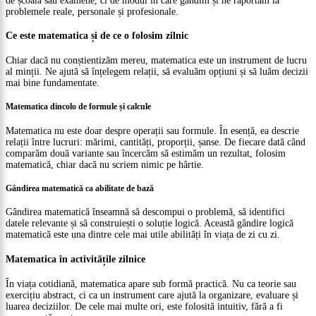
de școală sau examene, ci de modul în care gândim și ne raportăm la
problemele reale, personale și profesionale.
Ce este matematica și de ce o folosim zilnic
Chiar dacă nu conștientizăm mereu, matematica este un instrument de lucru
al minții. Ne ajută să înțelegem relații, să evaluăm opțiuni și să luăm decizii
mai bine fundamentate.
Matematica dincolo de formule și calcule
Matematica nu este doar despre operații sau formule. În esență, ea descrie
relații între lucruri: mărimi, cantități, proporții, șanse. De fiecare dată când
comparăm două variante sau încercăm să estimăm un rezultat, folosim
matematică, chiar dacă nu scriem nimic pe hârtie.
Gândirea matematică ca abilitate de bază
Gândirea matematică înseamnă să descompui o problemă, să identifici
datele relevante și să construiești o soluție logică. Această gândire logică
matematică este una dintre cele mai utile abilități în viața de zi cu zi.
Matematica în activitățile zilnice
În viața cotidiană, matematica apare sub formă practică. Nu ca teorie sau
exercițiu abstract, ci ca un instrument care ajută la organizare, evaluare și
luarea deciziilor. De cele mai multe ori, este folosită intuitiv, fără a fi