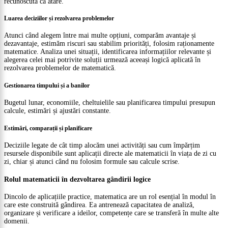
recunoscută ca atare.
Luarea deciziilor și rezolvarea problemelor
Atunci când alegem între mai multe opțiuni, comparăm avantaje și
dezavantaje, estimăm riscuri sau stabilim priorități, folosim raționamente
matematice. Analiza unei situații, identificarea informațiilor relevante și
alegerea celei mai potrivite soluții urmează aceeași logică aplicată în
rezolvarea problemelor de matematică.
Gestionarea timpului și a banilor
Bugetul lunar, economiile, cheltuielile sau planificarea timpului presupun
calcule, estimări și ajustări constante.
Estimări, comparații și planificare
Deciziile legate de cât timp alocăm unei activități sau cum împărțim
resursele disponibile sunt aplicații directe ale matematicii în viața de zi cu
zi, chiar și atunci când nu folosim formule sau calcule scrise.
Rolul matematicii în dezvoltarea gândirii logice
Dincolo de aplicațiile practice, matematica are un rol esențial în modul în
care este construită gândirea. Ea antrenează capacitatea de analiză,
organizare și verificare a ideilor, competențe care se transferă în multe alte
domenii.