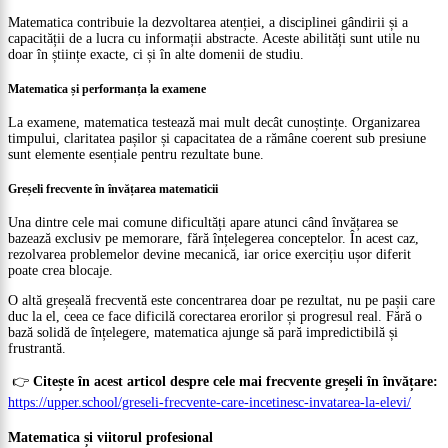
Matematica contribuie la dezvoltarea atenției, a disciplinei gândirii și a
capacității de a lucra cu informații abstracte. Aceste abilități sunt utile nu
doar în științe exacte, ci și în alte domenii de studiu.
Matematica și performanța la examene
La examene, matematica testează mai mult decât cunoștințe. Organizarea
timpului, claritatea pașilor și capacitatea de a rămâne coerent sub presiune
sunt elemente esențiale pentru rezultate bune.
Greșeli frecvente în învățarea matematicii
Una dintre cele mai comune dificultăți apare atunci când învățarea se
bazează exclusiv pe memorare, fără înțelegerea conceptelor. În acest caz,
rezolvarea problemelor devine mecanică, iar orice exercițiu ușor diferit
poate crea blocaje.
O altă greșeală frecventă este concentrarea doar pe rezultat, nu pe pașii care
duc la el, ceea ce face dificilă corectarea erorilor și progresul real. Fără o
bază solidă de înțelegere, matematica ajunge să pară impredictibilă și
frustrantă.
👉
Citește în acest articol despre cele mai frecvente greșeli în învățare:
https://upper.school/greseli-frecvente-care-incetinesc-invatarea-la-elevi/
Matematica și viitorul profesional