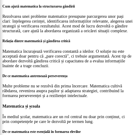
Cum ajută matematica la structurarea gândirii
Rezolvarea unei probleme matematice presupune parcurgerea unor pași
clari: înțelegerea cerinței, identificarea informațiilor relevante, alegerea unei
strategii și verificarea rezultatului. Acest mod de lucru dezvoltă o gândire
structurată, care ajută la abordarea organizată a oricărei situații complexe.
Relația dintre matematică și gândirea critică
Matematica încurajează verificarea constantă a ideilor. O soluție nu este
acceptată doar pentru că „pare corectă”, ci trebuie argumentată. Acest tip de
abordare dezvoltă gândirea critică și capacitatea de a evalua informațiile
înainte de a trage concluzii.
De ce matematica antrenează perseverența
Multe probleme nu se rezolvă din prima încercare. Matematica cultivă
răbdarea, revenirea asupra pașilor și adaptarea strategiei, contribuind la
formarea perseverenței și a rezilienței intelectuale.
Matematica și școala
În mediul școlar, matematica are un rol central nu doar prin conținut, ci
prin competențele pe care le dezvoltă pe termen lung.
De ce matematica este esențială în formarea elevilor