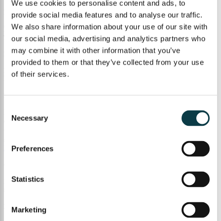
We use cookies to personalise content and ads, to
Înțelegerea conceptelor, nu memorarea
provide social media features and to analyse our traffic.
We also share information about your use of our site with
Învățarea eficientă începe atunci când conceptele sunt înțelese și conectate
între ele. Memorarea mecanică a pașilor duce frecvent la blocaje și confuzii.
our social media, advertising and analytics partners who
may combine it with other information that you’ve
Rolul exercițiilor aplicate și al testării
provided to them or that they’ve collected from your use
Exercițiile aplicate și testările regulate ajută la consolidarea cunoștințelor și
of their services.
la transferul teoriei în situații concrete.
Importanța feedback-ului în progres
Consent
Feedback-ul clar oferă direcție și ajută la corectarea greșelilor înainte ca
Necessary
Selection
acestea să se fixeze.
👉 Descoperă
cursuri online de matematică
care pun accent pe înțelegere
și progres:
https://upper.school/cursuri/cursuri-online-live/matematica/
Preferences
Cum îi putem ajuta pe copii să vadă utilitatea matematicii
Statistics
Motivația apare mai ușor atunci când matematica este conectată cu realitatea
și explicată într-un mod adaptat.
Exemple practice din viața reală
Marketing