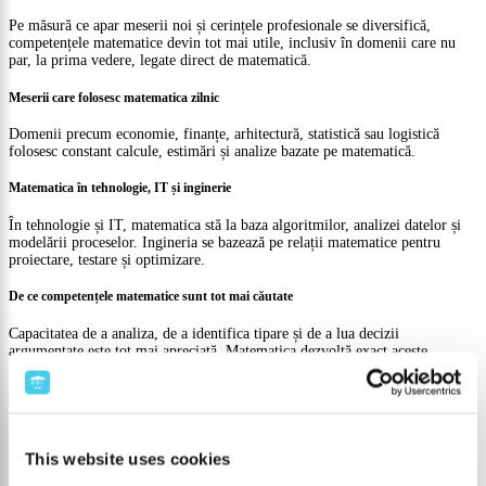
Pe măsură ce apar meserii noi și cerințele profesionale se diversifică,
competențele matematice devin tot mai utile, inclusiv în domenii care nu
par, la prima vedere, legate direct de matematică.
Meserii care folosesc matematica zilnic
Domenii precum economie, finanțe, arhitectură, statistică sau logistică
folosesc constant calcule, estimări și analize bazate pe matematică.
Matematica în tehnologie, IT și inginerie
În tehnologie și IT, matematica stă la baza algoritmilor, analizei datelor și
modelării proceselor. Ingineria se bazează pe relații matematice pentru
proiectare, testare și optimizare.
De ce competențele matematice sunt tot mai căutate
Capacitatea de a analiza, de a identifica tipare și de a lua decizii
argumentate este tot mai apreciată. Matematica dezvoltă exact aceste
competențe, motiv pentru care rămâne relevantă în multe domenii
profesionale.
Cum poate fi învățată matematica mai ușor
This website uses cookies
Dificultățile întâlnite în matematică sunt adesea legate de abordare, nu de
nivelul de dificultate al materiei.