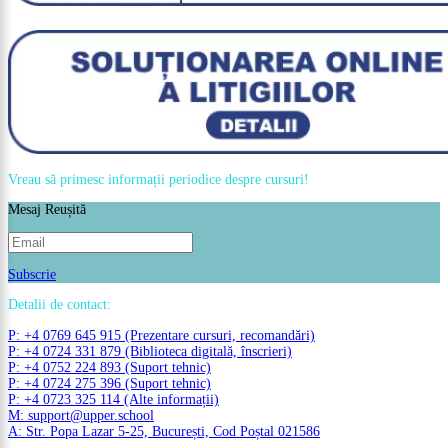
Vreau să primesc informații periodice despre cursuri!
Mesaj Reușită
Subscrie
Detalii de contact:
P: +4 0769 645 915 (Prezentare cursuri, recomandări)
P: +4 0724 331 879 (Biblioteca digitală, înscrieri)
P: +4 0752 224 893 (Suport tehnic)
P: +4 0724 275 396 (Suport tehnic)
P: +4 0723 325 114 (Alte informații)
M: support@upper.school
A: Str. Popa Lazar 5-25, București, Cod Poștal 021586