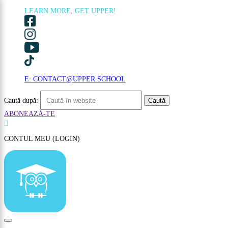
LEARN MORE, GET UPPER!
×
E: CONTACT@UPPER.SCHOOL
Caută după:
ABONEAZĂ-TE

CONTUL MEU (LOGIN)