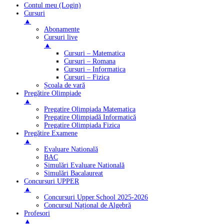
Contul meu (Login)
Cursuri
▲
Abonamente
Cursuri live
▲
Cursuri – Matematica
Cursuri – Romana
Cursuri – Informatica
Cursuri – Fizica
Școala de vară
Pregătire Olimpiade
▲
Pregatire Olimpiada Matematica
Pregatire Olimpiadă Informatică
Pregatire Olimpiada Fizica
Pregătire Examene
▲
Evaluare Natională
BAC
Simulări Evaluare Natională
Simulări Bacalaureat
Concursuri UPPER
▲
Concursuri Upper.School 2025-2026
Concursul Național de Algebră
Profesori
▲