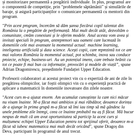
și monitorizare permanentă a pregătirii individuale. În plus, programul are
o componentă de competiție, prin “problemele săptămânii” și simulările de
baraje, și asigură participanților o comunicare permanentă cu mentorii din
program.
“
Prin acest program, încercăm să dăm șansa fiecărui copil talentat din
România la o pregătire de performanță. Mai mult decât atât, dezvoltăm o
comunitate, creăm conexiuni și le oferim modele. Anul acesta vom avea și
invitați speciali în program, antreprenori sau oameni care lucrează în
domeniile cele mai avansate la momentul actual: machine learning,
inteligența artificială și data science. Acești copii, care reprezintă tot ce are
mai valoros România la momentul actual, pot schimba, inova sau conduce
proiecte, echipe, business-uri. Au un potențial imens, care trebuie hrănit cu
tot ce poate fi mai bun ca informație, provocări și modele de viață”
, spune
Adrian Dragomirescu, președintele Fundației Upper Education.
Profesorii colaboratori ai acestui proiect vin cu o expertiză de ani de zile în
pregătirea olimpicilor, iar foștii olimpici vin cu o experiență practică de
aplicare a matematicii în domeniile inovatoare din zilele noastre.
“
Acest curs m-a ajutat enorm. Am acumulat cunoștințe la care nici măcar
nu visam înainte. M-a făcut mai ambițios și mai răbdător, deoarece dorința
de a ajunge în prima grupă m-a făcut să îmi iau timp să mă gândesc la
unele probleme zile întregi, ceea ce înainte probabil nu aș fi făcut. Mă bucur
nespus de mult că am avut oportunitatea să particip la acest curs și
mulțumesc echipei Upper Education pentru tot sprijinul oferit, deoarece m-a
făcut să iubesc matematica mai mult decât oricând
”, spune Dragoș din
Deva, participant în programul de anul trecut.