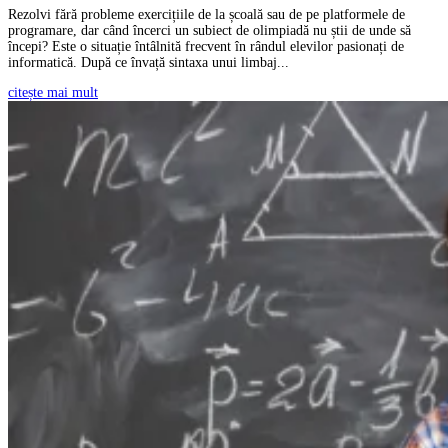
Rezolvi fără probleme exercițiile de la școală sau de pe platformele de
programare, dar când încerci un subiect de olimpiadă nu știi de unde să
începi? Este o situație întâlnită frecvent în rândul elevilor pasionați de
informatică. După ce învață sintaxa unui limbaj...
citește mai mult