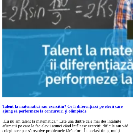
Talent la matematică sau exercițiu? Ce îi diferențiază pe elevii care
ajung să performeze la concursuri și olimpiade
„Eu nu am talent la matematică.” Este una dintre cele mai des întâlnite
afirmații pe care le fac elevii atunci când întâlnesc exerciții dificile sau văd
colegi care par să rezolve problemele fără efort. În același timp, mulți