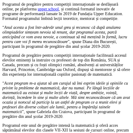
Programul de pregătire pentru competiții internaționale se desfășoară
online, pe platforma
upper.school
, și continuă formatul inovativ de
programe de performanță lansate în 2019 de Fundația Upper Education.
Formatul programului îmbină lecții teoretice, mentorat și competiție.
“
Anul acesta a fost într-adevăr unul greu și recunosc că după anularea
olimpiadelor simțeam nevoia să renunț, dar programul acesta, parcă
anticipând ce vom avea nevoie, a continuat să mă mențină în formă, lucru
pentru care voi fi mereu recunoscătoare
”, spune Diana din București,
participant în programul de pregătire din anul școlar 2019-2020.
Programul de pregătire pentru competiții internaționale facilitează accesul
elevilor eminenți la instruire cu profesori de top din România, SUA și
Canada, precum și cu foști olimpici români, absolvenți ai universităților
Harvard, Princeton, Cambridge sau Oxford, dispuși să mentoreze și să ofere
din experiența lor internațională copiilor pasionați de matematică.
“
Acest program m-a ajutat să am curajul să îmi exprim ideile și opiniile cu
privire la probleme de matematică, dar nu numai. Pe lângă lecțiile de
matematică au existat și multe lecții de viață, despre ambiție, voință,
dorință, încredere în sine și multe altele. Mă simt recunoscătoare că am avut
ocazia și norocul să particip la un astfel de program ce a reunit elevi și
profesori din diverse colțuri ale lumii, pentru a împărtăși tainele
matematicii
”, spune Gabriela din Craiova, participant în programul de
pregătire din anul școlar 2019-2020.
Programul este unul de pregătire intensă la matematică și oferă acces
săptămânal elevilor din clasele VII-XII la sesiuni de cursuri online, precum