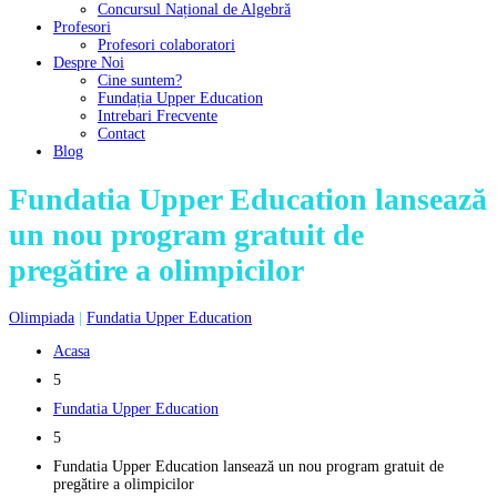
Concursul Național de Algebră
Profesori
Profesori colaboratori
Despre Noi
Cine suntem?
Fundația Upper Education
Intrebari Frecvente
Contact
Blog
Fundatia Upper Education lansează
un nou program gratuit de
pregătire a olimpicilor
Olimpiada
|
Fundatia Upper Education
Acasa
5
Fundatia Upper Education
5
Fundatia Upper Education lansează un nou program gratuit de
pregătire a olimpicilor