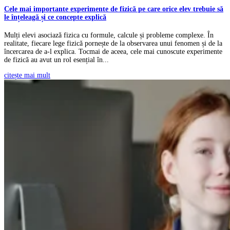
Cele mai importante experimente de fizică pe care orice elev trebuie să
le înțeleagă și ce concepte explică
Mulți elevi asociază fizica cu formule, calcule și probleme complexe. În
realitate, fiecare lege fizică pornește de la observarea unui fenomen și de la
încercarea de a-l explica. Tocmai de aceea, cele mai cunoscute experimente
de fizică au avut un rol esențial în...
citește mai mult