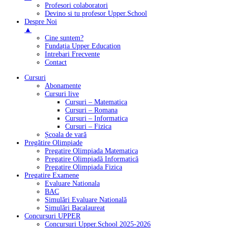
Profesori colaboratori
Devino si tu profesor Upper.School
Despre Noi
▲
Cine suntem?
Fundația Upper Education
Intrebari Frecvente
Contact
Cursuri
Abonamente
Cursuri live
Cursuri – Matematica
Cursuri – Romana
Cursuri – Informatica
Cursuri – Fizica
Școala de vară
Pregătire Olimpiade
Pregatire Olimpiada Matematica
Pregatire Olimpiadă Informatică
Pregatire Olimpiada Fizica
Pregatire Examene
Evaluare Nationala
BAC
Simulări Evaluare Natională
Simulări Bacalaureat
Concursuri UPPER
Concursuri Upper.School 2025-2026