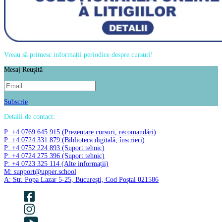
Vreau să primesc informații periodice despre cursuri!
Mesaj Reușită
Subscrie
Detalii de contact:
P: +4 0769 645 915 (Prezentare cursuri, recomandări)
P: +4 0724 331 879 (Biblioteca digitală, înscrieri)
P: +4 0752 224 893 (Suport tehnic)
P: +4 0724 275 396 (Suport tehnic)
P: +4 0723 325 114 (Alte informații)
M: support@upper.school
A: Str. Popa Lazar 5-25, București, Cod Poștal 021586