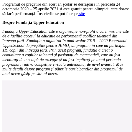
Programul de pregătire din acest an școlar se desfășoară în perioada 24
octombrie 2020 – 25 aprilie 2021 și este gratuit pentru olimpicii care doresc
să facă performanță. Înscrierile se pot face pe
site
.
Despre Fundația Upper Education
Fundația Upper Education este o organizație non-profit a cărei misiune este
de a facilita accesul la educație de performanță copiilor talentați din
întreaga țară. Fundația a organizat în anul școlar 2019 – 2020 Programul
Upper.School de pregătire pentru JBMO, un program în care au participat
119 copii din întreaga țară. Prin acest program, fundația a creat o
comunitate a copiilor talentați și pasionați de matematică, care au fost
mentorați de o echipă de excepție și au fost implicați pe toată perioada
programului într-o competiție virtuală antrenantă, de nivel avansat. Mai
multe detalii despre program și părerile participanților din programul de
anul trecut găsiți pe site-ul nostru.