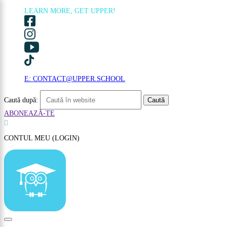
LEARN MORE, GET UPPER!
×
E: CONTACT@UPPER.SCHOOL
Caută după:
ABONEAZĂ-TE

CONTUL MEU (LOGIN)