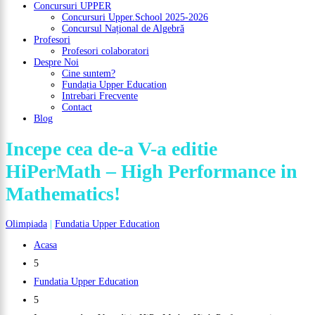
Concursuri UPPER
Concursuri Upper.School 2025-2026
Concursul Național de Algebră
Profesori
Profesori colaboratori
Despre Noi
Cine suntem?
Fundația Upper Education
Intrebari Frecvente
Contact
Blog
Incepe cea de-a V-a editie
HiPerMath – High Performance in
Mathematics!
Olimpiada
|
Fundatia Upper Education
Acasa
5
Fundatia Upper Education
5