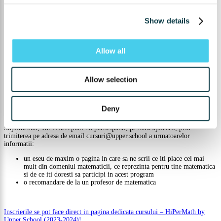
feedback de calitate din partea profesorilor
Show details
materiale de studiu, probleme atent selectate si solutii
evaluari saptamanale pe baza problemelor selectate
statistici si recomandari legate de nivelul de dificultate pentru care ar
trebui sa se antreneze fiecare participant
Allow all
Sunt eligibili pentru inscriere elevii care indeplinesc cel putin una dintre
urmatoarele conditii:
Allow selection
au obtinut o medalie de aur, argint sau bronz la etapa nationala a
Olimpiadei Nationale de Matematica in anul 2023
au participat in programul HiPerMath 2022-2023 si s-au clasat in
primii 50% conform punctajului individual de la finalul
Deny
programului.
Suplimentar, vor fi acceptati 20 participanti, pe baza aplicarii, prin
trimiterea pe adresa de email cursuri@upper.school a urmatoarelor
informatii:
un eseu de maxim o pagina in care sa ne scrii ce iti place cel mai
mult din domeniul matematicii, ce reprezinta pentru tine matematica
si de ce iti doresti sa participi in acest program
o recomandare de la un profesor de matematica
Inscrierile se pot face direct in pagina dedicata cursului – HiPerMath by
Upper.School (2023-2024)!