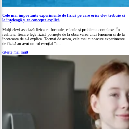
Cele mai importante experimente de fizică pe care orice elev trebuie să
le înțeleagă și ce concepte explică
Mulți elevi asociază fizica cu formule, calcule și probleme complexe. În
realitate, fiecare lege fizică pornește de la observarea unui fenomen și de la
încercarea de a-l explica. Tocmai de aceea, cele mai cunoscute experimente
de fizică au avut un rol esențial în...
citește mai mult