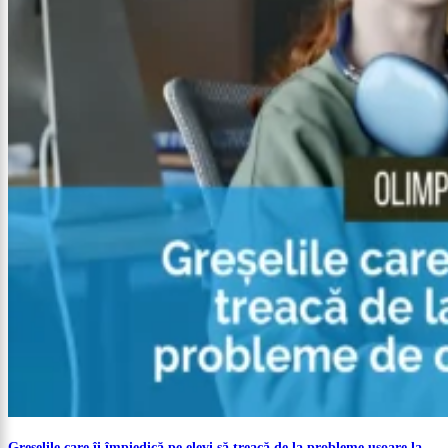
Greșelile care îi împiedică pe elevi să treacă de la probleme ușoare la