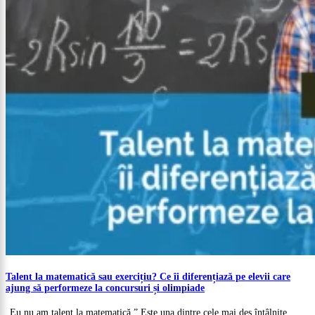
Talent la matematică sau exercițiu? Ce îi diferențiază pe elevii care
ajung să performeze la concursuri și olimpiade
„Eu nu am talent la matematică.” Este una dintre cele mai des întâlnite