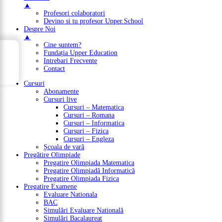
▲
Profesori colaboratori
Devino si tu profesor Upper.School
Despre Noi
▲
Cine suntem?
→
Fundația Upper Education
Cuprins
Intrebari Frecvente
Contact
Cursuri
Abonamente
Cursuri live
Cursuri – Matematica
Cursuri – Romana
Cursuri – Informatica
Cursuri – Fizica
Cursuri – Engleza
Școala de vară
Pregătire Olimpiade
Pregatire Olimpiada Matematica
Pregatire Olimpiadă Informatică
Pregatire Olimpiada Fizica
Pregatire Examene
Evaluare Nationala
BAC
Simulări Evaluare Natională
Simulări Bacalaureat