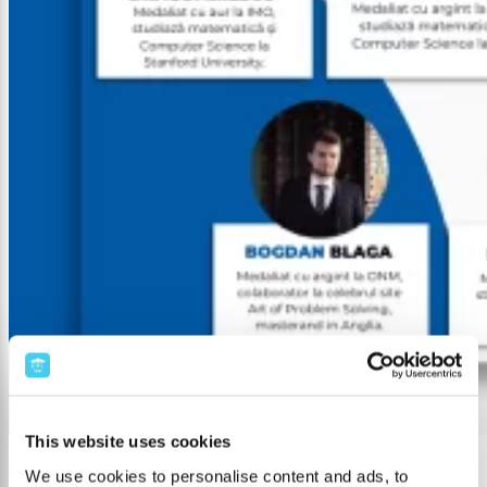
This website uses cookies
Incepe editia V HiPerMath!
Programul HiPerMath creeaza o oportunitate
We use cookies to personalise content and ads, to
unica pentru toti tinerii pasionati de matematica. Aici, invatarea de calitate