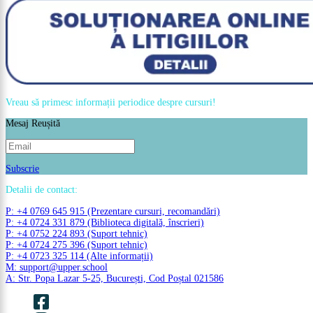
Vreau să primesc informații periodice despre cursuri!
Mesaj Reușită
Subscrie
Detalii de contact:
P: +4 0769 645 915 (Prezentare cursuri, recomandări)
P: +4 0724 331 879 (Biblioteca digitală, înscrieri)
P: +4 0752 224 893 (Suport tehnic)
P: +4 0724 275 396 (Suport tehnic)
P: +4 0723 325 114 (Alte informații)
M: support@upper.school
A: Str. Popa Lazar 5-25, București, Cod Poștal 021586