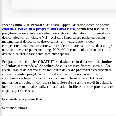
Incepe editia V HiPerMath!
Fundatia Upper Education deschide portile
celei de-a V-a editii a programului HiPerMath
, continuand traditia in
pregatirea de excelenta a elevilor pasionati de matematica. Programul este
dedicat elevilor din clasele VII – XII care impartasesc pasiunea pentru
matematica si doresc sa se dezvolte intr-un mediu unde nu doar
competentele matematice conteaza, ci si determinarea si dorinta de a atinge
obiective invatare pe termen lung. HiPerMath este locul unde matematica
devine o calatorie fascinanta spre autodepasire.
Programul este complet
GRATUIT
, se desfasoara in doua sectiuni,
Juniori
si
Seniori
si cuprinde
46 de sesiuni de curs
dedicate fiecarei sectiuni. Anul
acesta, alaturi de noi vor fi nu mai putin de
29 de profesori
experimentati,
cunoscuti pentru pregatirea olimpicilor si pentru contributia lor in
coordonarea echipei Romaniei la concursuri internationale. Toti acesti
mentori au un obiectiv comun: sa incurajeze si sa sprijine elevii in calatoria
lor catre cele mai inalte realizari matematice, indiferent cat de provocatoare
ar putea parea acestea.
Fa cunostinta cu profesorii tai
Sectiunea Juniori