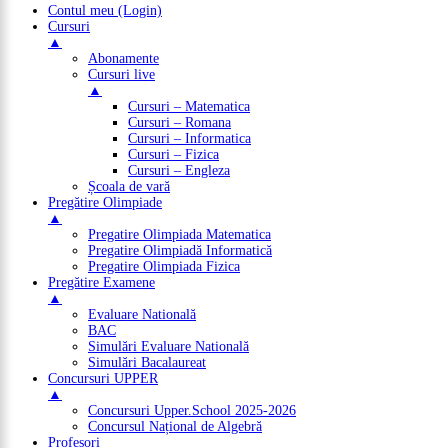
Contul meu (Login)
Cursuri
▲
Abonamente
Cursuri live
▲
Cursuri – Matematica
Cursuri – Romana
Cursuri – Informatica
Cursuri – Fizica
Cursuri – Engleza
Școala de vară
Pregătire Olimpiade
▲
Pregatire Olimpiada Matematica
Pregatire Olimpiadă Informatică
Pregatire Olimpiada Fizica
Pregătire Examene
▲
Evaluare Natională
BAC
Simulări Evaluare Natională
Simulări Bacalaureat
Concursuri UPPER
▲
Concursuri Upper.School 2025-2026
Concursul Național de Algebră
Profesori