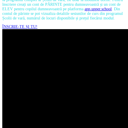
înscriere creați un cont de PĂRINTE pentru dumneavoastră și un cont de
ELEV pentru copilul dumneavoastră pe platforma
app.upper.school
. Din
contul de părinte se pot vizualiza detaliile sesiunilor de curs din programul
Școlii de vară, numărul de locuri disponibile și prețul fiecărui modul.
ÎNSCRIE-TE ȘI TU!