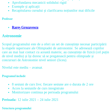
Aprofundarea mecanicii solidului rigid
Exemple și aplicații
Recapitularea cursului și clarificarea noțiunilor mai dificile
Profesor
Rareș Grozavescu
Astronomie
Scopul programului este de a oferi un set de cunoștințe necesar participării
la etapele superioare ale Olimpiadei de astronomie. Se adresează copiilor
care au mai luat contact cu această materie, au cunoștințe de fizică (cel puțin
de nivel mediu) și își doresc să se pregatească pentru olimpiade și
concursuri de Astronomie nivel seniori (liceu).
Nivelul este mediu – avansat.
Programul include
8 sesiuni de curs live; fiecare sesiune are o durata de 2 ore
Acces la sesiunile de curs inregistrate
Monitorizare continua pe perioada programului
Perioada:
12 iulie 2021 – 24 iulie 2021
Structura programului