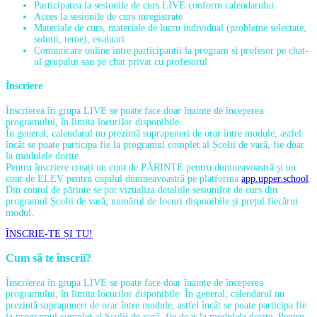
Participarea la sesiunile de curs LIVE conform calendarului
Acces la sesiunile de curs inregistrate
Materiale de curs, materiale de lucru individual (probleme selectate,
solutii, teme), evaluari
Comunicare online intre participantii la program si profesor pe chat-
ul grupului sau pe chat privat cu profesorul
Înscriere
Înscrierea în grupa LIVE se poate face doar înainte de începerea
programului, în limita locurilor disponibile.
În general, calendarul nu prezintă suprapuneri de orar între module, astfel
încât se poate participa fie la programul complet al Școlii de vară, fie doar
la modulele dorite.
Pentru înscriere creați un cont de PĂRINTE pentru dumneavoastră și un
cont de ELEV pentru copilul dumneavoastră pe platforma
app.upper.school
.
Din contul de părinte se pot vizualiza detaliile sesiunilor de curs din
programul Școlii de vară, numărul de locuri disponibile și prețul fiecărui
modul.
ÎNSCRIE-TE ȘI TU!
Cum să te înscrii?
Înscrierea în grupa LIVE se poate face doar înainte de începerea
programului, în limita locurilor disponibile. În general, calendarul nu
prezintă suprapuneri de orar între module, astfel încât se poate participa fie
la programul complet al Școlii de vară, fie doar la modulele dorite. Pentru