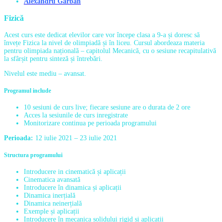
Alexandru Gârban
Fizică
Acest curs este dedicat elevilor care vor începe clasa a 9-a și doresc să
învețe Fizica la nivel de olimpiadă și în liceu. Cursul abordeaza materia
pentru olimpiada națională – capitolul Mecanică, cu o sesiune recapitulativă
la sfârșit pentru sinteză și întrebări.
Nivelul este mediu – avansat.
Programul include
10 sesiuni de curs live; fiecare sesiune are o durata de 2 ore
Acces la sesiunile de curs inregistrate
Monitorizare continua pe perioada programului
Perioada:
12 iulie 2021 – 23 iulie 2021
Structura programului
Introducere in cinematică și aplicații
Cinematica avansată
Introducere în dinamica și aplicații
Dinamica inerțială
Dinamica neinerțială
Exemple și aplicații
Introducere în mecanica solidului rigid și aplicații