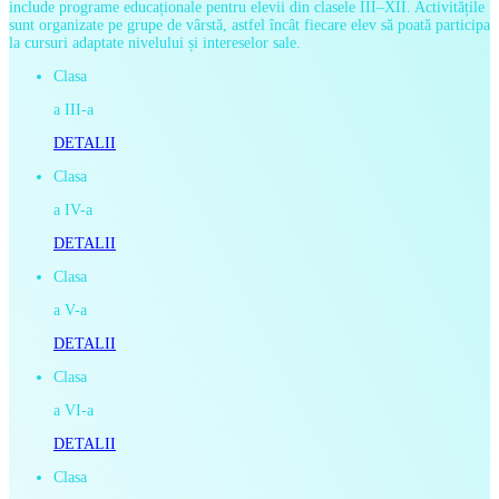
include programe educaționale pentru elevii din clasele III–XII.
Activitățile
sunt organizate pe grupe de vârstă, astfel încât fiecare elev să poată participa
la cursuri adaptate nivelului și intereselor sale.
Clasa
a III-a
DETALII
Clasa
a IV-a
DETALII
Clasa
a V-a
DETALII
Clasa
a VI-a
DETALII
Clasa