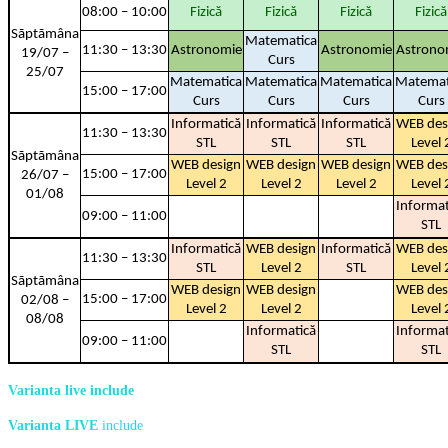
08:00 – 10:00
Fizică
Fizică
Fizică
Fizică
Sãptãmâna
Matematica
11:30 – 13:30
Astronomie
Astronomie
Astrono
19/07 –
Curs
25/07
Matematica
Matematica
Matematica
Matemat
15:00 – 17:00
Curs
Curs
Curs
Curs
Informatică
Informatică
Informatică
WEB des
11:30 – 13:30
STL
STL
STL
Level 
Sãptãmâna
WEB design
WEB design
WEB design
WEB des
15:00 – 17:00
26/07 –
Level 2
Level 2
Level 2
Level 
01/08
Informat
09:00 – 11:00
STL
Informatică
WEB design
Informatică
WEB des
11:30 – 13:30
STL
Level 2
STL
Level 
Sãptãmâna
WEB design
WEB design
WEB des
15:00 – 17:00
02/08 –
Level 2
Level 2
Level 
08/08
Informatică
Informat
09:00 – 11:00
STL
STL
Varianta live include
Varianta LIVE
include