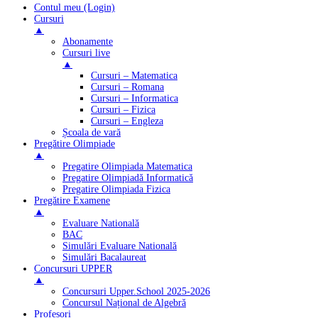
Contul meu (Login)
Cursuri
▲
Abonamente
Cursuri live
▲
Cursuri – Matematica
Cursuri – Romana
Cursuri – Informatica
Cursuri – Fizica
Cursuri – Engleza
Școala de vară
Pregătire Olimpiade
▲
Pregatire Olimpiada Matematica
Pregatire Olimpiadă Informatică
Pregatire Olimpiada Fizica
Pregătire Examene
▲
Evaluare Natională
BAC
Simulări Evaluare Natională
Simulări Bacalaureat
Concursuri UPPER
▲
Concursuri Upper.School 2025-2026
Concursul Național de Algebră
Profesori