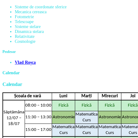
Sisteme de coordonate sferice
Mecanica cereasca
Fotometrie
Telescoape
Sisteme stelare
Dinamica stelara
Relativitate
Cosmologie
Profesor
Vlad Roșca
Calendar
Calendar
Școala de vară
Luni
Marți
Mirecuri
Joi
08:00 – 10:00
Fizică
Fizică
Fizică
Fizică
Sãptãmâna
Matematica
11:30 – 13:30
Astronomie
Astronomie
Astrono
12/07 –
Curs
18/07
Matematica
Matematica
Matematica
Matemat
15:00 – 17:00
Curs
Curs
Curs
Curs