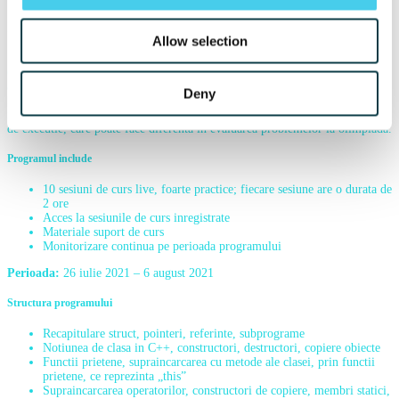
Informatică – STL
Allow selection
Scopul programului este de a invata programarea orientata obiect si STL
(Standard Template Library). Se adreseaza copiilor care au cunostinte
avansate de programare si doresc sa faca un pas inainte in directia modului
Deny
in care programeaza profesionistii. STL poate fi folosit si la olimpiada de
informatica, avand avantajul usurintei utilizarii dar si al unui timp mai bun
de executie, care poate face diferenta in evaluarea problemelor la olimpiada.
Programul include
10 sesiuni de curs live, foarte practice; fiecare sesiune are o durata de
2 ore
Acces la sesiunile de curs inregistrate
Materiale suport de curs
Monitorizare continua pe perioada programului
Perioada:
26 iulie 2021 – 6 august 2021
Structura programului
Recapitulare struct, pointeri, referinte, subprograme
Notiunea de clasa in C++, constructori, destructori, copiere obiecte
Functii prietene, supraincarcarea cu metode ale clasei, prin functii
prietene, ce reprezinta „this”
Supraincarcarea operatorilor, constructori de copiere, membri statici,