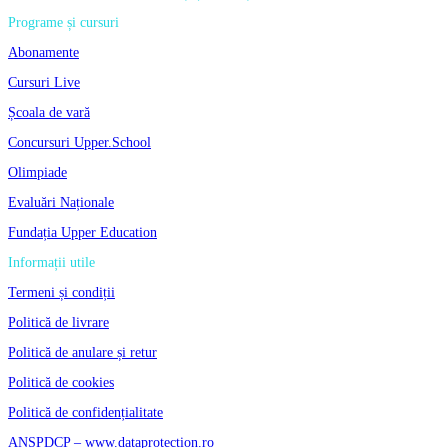
Programe și cursuri
Abonamente
Cursuri Live
Școala de vară
Concursuri Upper.School
Olimpiade
Evaluări Naționale
Fundația Upper Education
Informații utile
Termeni și condiții
Politică de livrare
Politică de anulare și retur
Politică de cookies
Politică de confidențialitate
ANSPDCP – www.dataprotection.ro