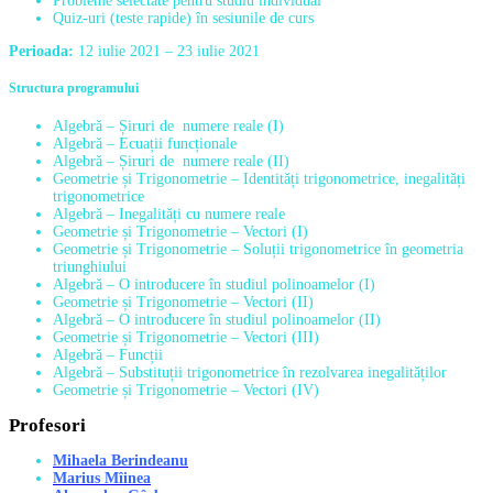
Probleme selectate pentru studiu individual
Quiz-uri (teste rapide) în sesiunile de curs
Perioada:
12 iulie 2021 – 23 iulie 2021
Structura programului
Algebră – Șiruri de numere reale (I)
Algebră – Ecuații funcționale
Algebră – Șiruri de numere reale (II)
Geometrie și Trigonometrie – Identități trigonometrice, inegalități
trigonometrice
Algebră – Inegalități cu numere reale
Geometrie și Trigonometrie – Vectori (I)
Geometrie și Trigonometrie – Soluții trigonometrice în geometria
triunghiului
Algebră – O introducere în studiul polinoamelor (I)
Geometrie și Trigonometrie – Vectori (II)
Algebră – O introducere în studiul polinoamelor (II)
Geometrie și Trigonometrie – Vectori (III)
Algebră – Funcții
Algebră – Substituții trigonometrice în rezolvarea inegalităților
Geometrie și Trigonometrie – Vectori (IV)
Profesori
Mihaela Berindeanu
Marius Mîinea