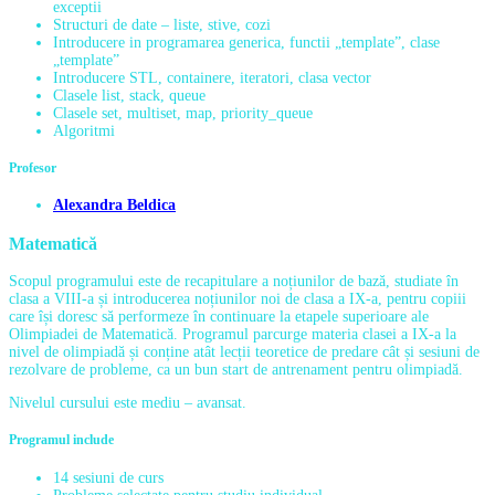
exceptii
Structuri de date – liste, stive, cozi
Introducere in programarea generica, functii „template”, clase
„template”
Introducere STL, containere, iteratori, clasa vector
Clasele list, stack, queue
Clasele set, multiset, map, priority_queue
Algoritmi
Profesor
Alexandra Beldica
Matematică
Scopul programului este de recapitulare a noțiunilor de bază, studiate în
clasa a VIII-a și introducerea noțiunilor noi de clasa a IX-a, pentru copiii
care își doresc să performeze în continuare la etapele superioare ale
Olimpiadei de Matematică. Programul parcurge materia clasei a IX-a la
nivel de olimpiadă și conține atât lecții teoretice de predare cât și sesiuni de
rezolvare de probleme, ca un bun start de antrenament pentru olimpiadă.
Nivelul cursului este mediu – avansat.
Programul include
14 sesiuni de curs