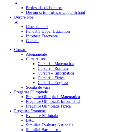
▲
Profesori colaboratori
Devino si tu profesor Upper.School
Despre Noi
▲
Cine suntem?
Fundația Upper Education
Intrebari Frecvente
Contact
Cursuri
Abonamente
Cursuri live
Cursuri – Matematica
Cursuri – Romana
Cursuri – Informatica
Cursuri – Fizica
Cursuri – Engleza
Școala de vară
Pregătire Olimpiade
Pregatire Olimpiada Matematica
Pregatire Olimpiadă Informatică
Pregatire Olimpiada Fizica
Pregatire Examene
Evaluare Nationala
BAC
Simulări Evaluare Natională
Simulări Bacalaureat