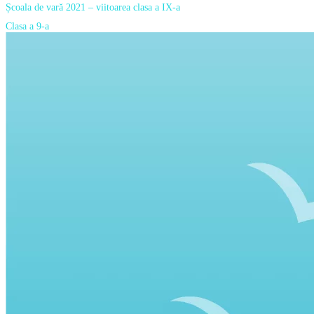
Școala de vară 2021 – viitoarea clasa a IX-a
Clasa a 9-a