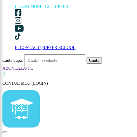
LEARN MORE, GET UPPER!
×
E: CONTACT@UPPER.SCHOOL
Caută după:
ABONEAZĂ-TE

CONTUL MEU (LOGIN)