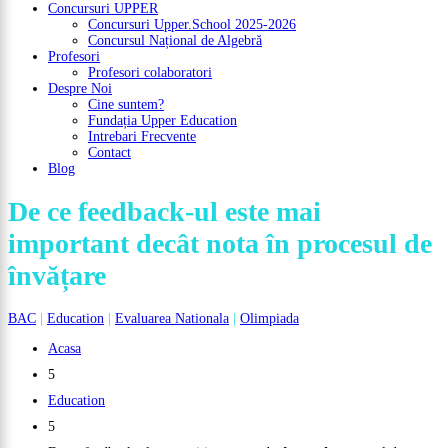
Concursuri UPPER
Concursuri Upper.School 2025-2026
Concursul Național de Algebră
Profesori
Profesori colaboratori
Despre Noi
Cine suntem?
Fundația Upper Education
Intrebari Frecvente
Contact
Blog
De ce feedback-ul este mai
important decât nota în procesul de
învățare
BAC
|
Education
|
Evaluarea Nationala
|
Olimpiada
Acasa
5
Education
5