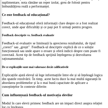
suplimentare, nota rămâne un reper izolat, greu de folosit pentru
îmbunătățirea reală a performanței.
Ce este feedback-ul educațional?
Feedback-ul educațional oferă informații clare despre ce a fost realizat
corect, unde apar dificultăți și ce pași pot fi urmați pentru progres.
Feedback descriptiv vs. feedback evaluativ
Feedback-ul evaluativ se limitează la aprecierea rezultatului, de tipul
„corect” sau „greșit”. Feedback-ul descriptiv explică de ce o soluție
funcționează sau unde apare o eroare și oferă indicii despre cum poate fi
corectată. Acest tip de feedback sprijină înțelegerea și dezvoltarea
raționamentului.
De ce explicațiile sunt mai valoroase decât calificativele
Explicațiile ajută elevul să lege informațiile între ele și să înțeleagă logica
din spatele rezolvării. În timp, acest lucru duce la mai multă siguranță în
abordarea problemelor și la o mai bună capacitate de aplicare a
cunoștințelor în contexte diferite.
Cum influențează feedback-ul motivația elevilor
Modul în care elevii primesc feedback are un impact direct asupra relației
lor cu învățarea.