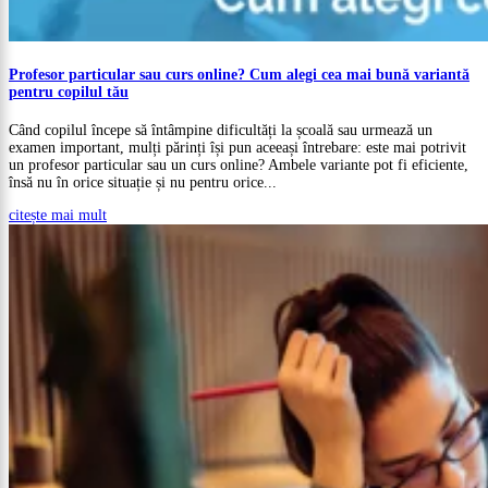
Profesor particular sau curs online? Cum alegi cea mai bună variantă
pentru copilul tău
Când copilul începe să întâmpine dificultăți la școală sau urmează un
examen important, mulți părinți își pun aceeași întrebare: este mai potrivit
un profesor particular sau un curs online? Ambele variante pot fi eficiente,
însă nu în orice situație și nu pentru orice...
citește mai mult