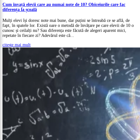
Cum învață elevii care au numai note de 10? Obiceiurile care fac
diferența la școală
Mulți elevi își doresc note mai bune, dar puțini se întreabă ce se află, de
fapt, în spatele lor. Există oare o metodă de învățare pe care elevii de 10 o
cunosc și ceilalți nu? Sau diferența este făcută de alegeri aparent mici,
repetate în fiecare zi? Adevărul este că...
citește mai mult