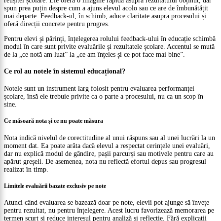
reușitei școlare. Ele oferă o imagine rapidă asupra rezultatului obținut, dar
spun prea puțin despre cum a ajuns elevul acolo sau ce are de îmbunătățit
mai departe. Feedback-ul, în schimb, aduce claritate asupra procesului și
oferă direcții concrete pentru progres.
Pentru elevi și părinți, înțelegerea rolului feedback-ului în educație schimbă
modul în care sunt privite evaluările și rezultatele școlare. Accentul se mută
de la „ce notă am luat” la „ce am înțeles și ce pot face mai bine”.
Ce rol au notele în sistemul educațional?
Notele sunt un instrument larg folosit pentru evaluarea performanței
școlare, însă ele trebuie privite ca o parte a procesului, nu ca un scop în
sine.
Ce măsoară nota și ce nu poate măsura
Nota indică nivelul de corectitudine al unui răspuns sau al unei lucrări la un
moment dat. Ea poate arăta dacă elevul a respectat cerințele unei evaluări,
dar nu explică modul de gândire, pașii parcurși sau motivele pentru care au
apărut greșeli. De asemenea, nota nu reflectă efortul depus sau progresul
realizat în timp.
Limitele evaluării bazate exclusiv pe note
Atunci când evaluarea se bazează doar pe note, elevii pot ajunge să învețe
pentru rezultat, nu pentru înțelegere. Acest lucru favorizează memorarea pe
termen scurt și reduce interesul pentru analiză și reflecție. Fără explicații