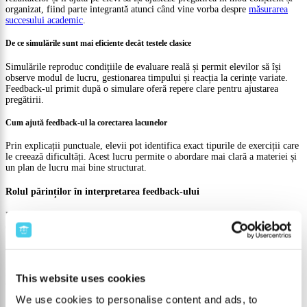
organizat, fiind parte integrantă atunci când vine vorba despre
măsurarea
succesului academic
.
De ce simulările sunt mai eficiente decât testele clasice
Simulările reproduc condițiile de evaluare reală și permit elevilor să își
observe modul de lucru, gestionarea timpului și reacția la cerințe variate.
Feedback-ul primit după o simulare oferă repere clare pentru ajustarea
pregătirii.
Cum ajută feedback-ul la corectarea lacunelor
Prin explicații punctuale, elevii pot identifica exact tipurile de exerciții care
le creează dificultăți. Acest lucru permite o abordare mai clară a materiei și
un plan de lucru mai bine structurat.
Rolul părinților în interpretarea feedback-ului
Feedback-ul este util nu doar pentru elevi, ci și pentru părinți, atunci când
este înțeles și folosit corect.
Cum discutăm rezultatele fără presiune
Discuțiile pornite de la feedback, nu de la notă, ajută la menținerea unui
This website uses cookies
climat calm. Întrebările legate de ce a fost clar și ce necesită reluare sunt
mai constructive decât comparațiile sau așteptările rigide.
We use cookies to personalise content and ads, to