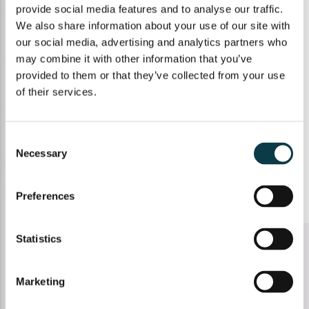
provide social media features and to analyse our traffic.
Cum transformăm feedback-ul în plan de acțiune
We also share information about your use of our site with
Feedback-ul poate fi punctul de plecare pentru stabilirea unor pași concreți:
our social media, advertising and analytics partners who
reluarea unor lecții, exersarea unor tipuri de probleme sau ajustarea ritmului
de studiu. Astfel, informațiile primite se transformă în direcții clare de
may combine it with other information that you’ve
lucru.
provided to them or that they’ve collected from your use
👉
Te așteptăm pe platforma Upper School să descoperi cursurile!
of their services.
https://upper.school/cursuri/cursuri-online-live/
Concluzie
Consent
Feedback-ul oferă elevilor și părinților o imagine clară asupra procesului de
Necessary
Selection
învățare, dincolo de rezultate punctuale. Prin explicații, exemple și direcții
concrete, acesta sprijină progresul real și dezvoltarea unei relații mai
echilibrate cu școala. Atunci când feedback-ul este integrat constant în
Preferences
evaluări și activitatea de studiu, învățarea devine mai clară și mai ușor de
gestionat pe termen lung.
Statistics
Marketing