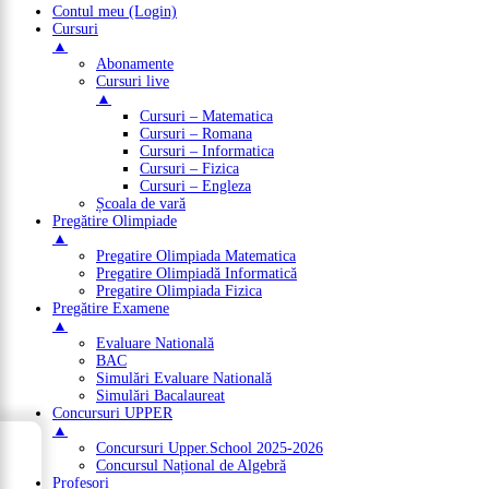
Contul meu (Login)
Cursuri
▲
Abonamente
Cursuri live
▲
Cursuri – Matematica
Cursuri – Romana
Cursuri – Informatica
Cursuri – Fizica
Cursuri – Engleza
Școala de vară
Pregătire Olimpiade
▲
Pregatire Olimpiada Matematica
Pregatire Olimpiadă Informatică
Pregatire Olimpiada Fizica
Pregătire Examene
▲
Evaluare Natională
BAC
Simulări Evaluare Natională
Simulări Bacalaureat
Concursuri UPPER
▲
→
Concursuri Upper.School 2025-2026
Cuprins
Concursul Național de Algebră
Profesori