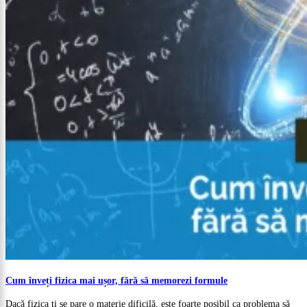
Cum înveți fizica mai ușor, fără să memorezi formule
Dacă fizica ți se pare o materie dificilă, este foarte posibil ca problema să