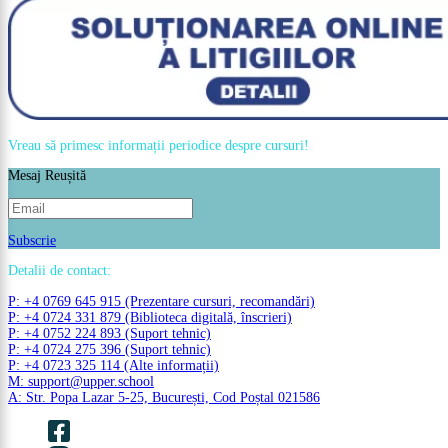
Vreau să primesc informații periodice despre cursuri!
Mesaj Reușită
Subscrie
Detalii de contact:
P: +4 0769 645 915 (Prezentare cursuri, recomandări)
P: +4 0724 331 879 (Biblioteca digitală, înscrieri)
P: +4 0752 224 893 (Suport tehnic)
P: +4 0724 275 396 (Suport tehnic)
P: +4 0723 325 114 (Alte informații)
M: support@upper.school
A: Str. Popa Lazar 5-25, București, Cod Poștal 021586