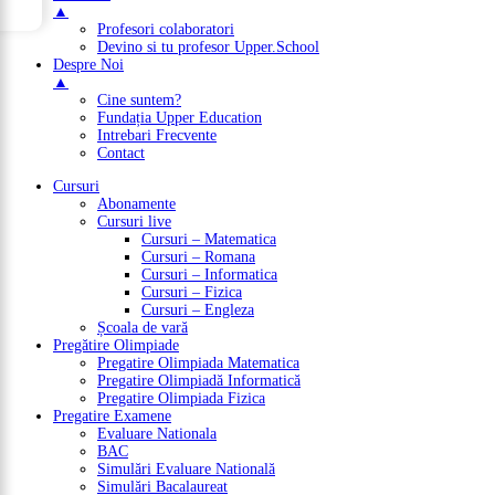
▲
Profesori colaboratori
Devino si tu profesor Upper.School
Despre Noi
▲
Cine suntem?
Fundația Upper Education
Intrebari Frecvente
Contact
Cursuri
Abonamente
Cursuri live
Cursuri – Matematica
Cursuri – Romana
Cursuri – Informatica
Cursuri – Fizica
Cursuri – Engleza
Școala de vară
Pregătire Olimpiade
Pregatire Olimpiada Matematica
Pregatire Olimpiadă Informatică
Pregatire Olimpiada Fizica
Pregatire Examene
Evaluare Nationala
BAC
Simulări Evaluare Natională
Simulări Bacalaureat