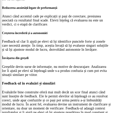
Reducerea anxietății legate de performanță
Atunci când accentul cade pe explicații și pași de corectare, presiunea
asociată cu rezultatul final scade. Elevii înțeleg că evaluarea nu este un
verdict, ci o etapă de clarificare.
Creșterea încrederii și a autonomiei
Feedback-ul clar îi ajută pe elevi să își identifice punctele forte și zonele
care necesită atenție. În timp, aceștia învață să își evalueze singuri soluțiile
și să își ajusteze modul de lucru, dezvoltând autonomie în învățare.
Învățarea din greșeli
Greșelile devin surse de informație, nu motive de descurajare. Analizarea
lor îi ajută pe elevi să înțeleagă unde s-a produs confuzia și cum pot evita
situații similare pe viitor.
Feedback-ul în evaluări și simulări
Evaluările bine construite oferă mai mult decât un scor final atunci când
sunt însoțite de feedback. Ele le permit elevilor să înțeleagă ce au rezolvat
corect, unde apar confuziile și ce pași pot urma pentru a-și îmbunătăți
modul de lucru. În acest fel, evaluarea devine un instrument de clarificare și
orientare, nu doar un moment de verificare. Feedback-ul adaugă context
rezultatelor și îi ajută pe elevi să își ajusteze pregătirea în mod conștient și