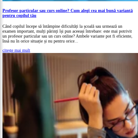
Profesor particular sau curs online? Cum alegi cea mai bună variantă
pentru copilul tău
Când copilul începe să întâmpine dificultăți la școală sau urmează un
examen important, mulți părinți își pun aceeași întrebare: este mai potrivit
un profesor particular sau un curs online? Ambele variante pot fi eficiente,
însă nu în orice situație și nu pentru orice...
citește mai mult