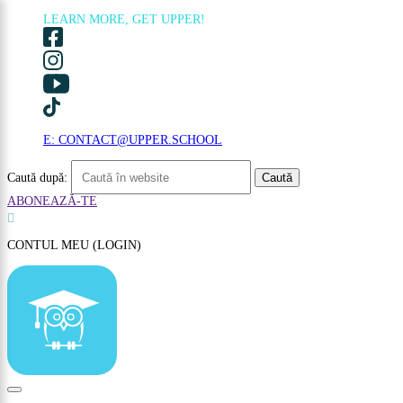
LEARN MORE, GET UPPER!
×
E: CONTACT@UPPER.SCHOOL
Caută după:
ABONEAZĂ-TE

CONTUL MEU (LOGIN)