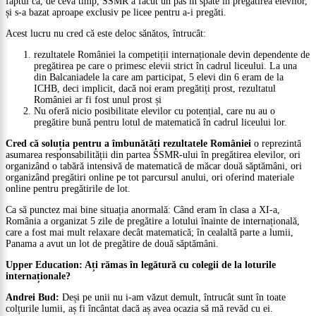
faptul că, de ceva timp, SSMR a făcut un pas în spate în pregătirea elevilor,
și s-a bazat aproape exclusiv pe licee pentru a-i pregăti.
Acest lucru nu cred că este deloc sănătos, întrucât:
rezultatele României la competiții internaționale devin dependente de
pregătirea pe care o primesc elevii strict în cadrul liceului. La una
din Balcaniadele la care am participat, 5 elevi din 6 eram de la
ICHB, deci implicit, dacă noi eram pregătiți prost, rezultatul
României ar fi fost unul prost și
Nu oferă nicio posibilitate elevilor cu potențial, care nu au o
pregătire bună pentru lotul de matematică în cadrul liceului lor.
Cred că soluția pentru a îmbunătăți rezultatele României
o reprezintă
asumarea responsabilității din partea SSMR-ului în pregătirea elevilor, ori
organizând o tabără intensivă de matematică de măcar două săptămâni, ori
organizând pregătiri online pe tot parcursul anului, ori oferind materiale
online pentru pregătirile de lot.
Ca să punctez mai bine situația anormală: Când eram în clasa a XI-a,
România a organizat 5 zile de pregătire a lotului înainte de internațională,
care a fost mai mult relaxare decât matematică; în cealaltă parte a lumii,
Panama a avut un lot de pregătire de două săptămâni.
Upper Education: Ați rămas în legătură cu colegii de la loturile
internaționale?
Andrei Bud:
Deși pe unii nu i-am văzut demult, întrucât sunt în toate
colțurile lumii, aș fi încântat dacă aș avea ocazia să mă revăd cu ei.