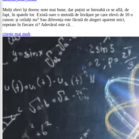
Mulți elevi își doresc note mai bune, dar puțini se întreabă ce se află, de
fapt, în spatele lor. Există oare o metodă de învățare pe care elevii de 10 o
cunosc și ceilalți nu? Sau diferența este făcută de alegeri aparent mici,
repetate în fiecare zi? Adevărul este că...
citește mai mult