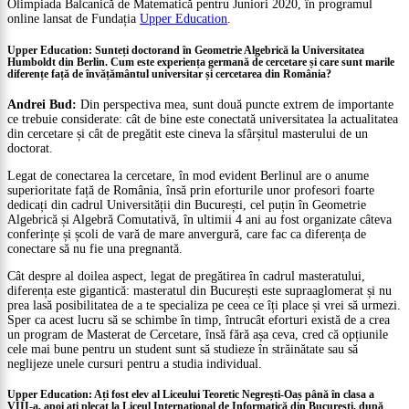
Olimpiada Balcanică de Matematică pentru Juniori 2020, în programul
online lansat de Fundația
Upper Education
.
Upper Education: Sunteți doctorand în Geometrie Algebrică la Universitatea
Humboldt din Berlin. Cum este experiența germană de cercetare și care sunt marile
diferențe față de învățământul universitar și cercetarea din România?
Andrei Bud:
Din perspectiva mea, sunt două puncte extrem de importante
ce trebuie considerate: cât de bine este conectată universitatea la actualitatea
din cercetare și cât de pregătit este cineva la sfârșitul masterului de un
doctorat.
Legat de conectarea la cercetare, în mod evident Berlinul are o anume
superioritate față de România, însă prin eforturile unor profesori foarte
dedicați din cadrul Universității din București, cel puțin în Geometrie
Algebrică și Algebră Comutativă, în ultimii 4 ani au fost organizate câteva
conferințe și școli de vară de mare anvergură, care fac ca diferența de
conectare să nu fie una pregnantă.
Cât despre al doilea aspect, legat de pregătirea în cadrul masteratului,
diferența este gigantică: masteratul din București este supraaglomerat și nu
prea lasă posibilitatea de a te specializa pe ceea ce îți place și vrei să urmezi.
Sper ca acest lucru să se schimbe în timp, întrucât eforturi există de a crea
un program de Masterat de Cercetare, însă fără așa ceva, cred că opțiunile
cele mai bune pentru un student sunt să studieze în străinătate sau să
neglijeze unele cursuri pentru a studia individual.
Upper Education: Ați fost elev al Liceului Teoretic Negrești-Oaș până în clasa a
VIII-a, apoi ați plecat la Liceul Internațional de Informatică din București, după