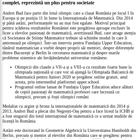
complet, reprezintă un plus pentru societate
Andrei Bud face parte din lotul olimpic care a clasat România pe locul I în
Europa și pe poziția 11 în lume la Internaționala de Matematică. Din 2014
și până astăzi, performanțele nu au mai fost egalate. Motivul principal
pentru scăderea rezultatelor României este pregătirea aproape exclusiv în
licee a elevilor pasionați de matematică, avertizează Bud, care atrage atenția
că Societatea de Științe Matematice trebuie să schimbe modul în care îi
antrenează pe olimpici. Într-un interviu pentru Fundația Upper Education,
tânărul matematician a vorbit despre proprii săi mentori, despre diferențele
dintre București și Berlin în cercetarea matematică și despre marile
probleme sistemice ale învățământului universitar românesc.
Olimpicii din clasele a VII-a și a VIII-a cu rezultate foarte bune la
olimpiada națională și care vor să ajungă la Olimpiada Balcanică de
Matematică pentru Juniori 2020 se pregătesc online gratuit, anul
acesta, prin intermediul platformei upper.school.
Programul online lansat de Fundația Upper Education aduce alături
de copiii pasionați de matematică profesori care lucrează cu
olimpicii, precum și foști olimpici români
Medaliat cu argint și bronz la internaționalele de matematică din 2014 și
2013, Andrei Bud a plecat din Negrești-Oaș pentru a face liceul la ICHB și
a fost singurul din lotul internațional de matematică ce a urmat studiile de
licență în România.
Astăzi este doctorand în Geometrie Algebrică la Universitatea Humboldt din
Berlin, precum și mentor al elevilor din România care se pregătesc pentru