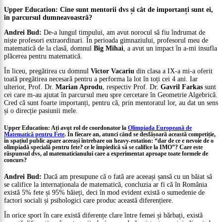
Upper Education: Cine sunt mentorii dvs și cât de importanți sunt ei,
în parcursul dumneavoastră?
Andrei Bud:
De-a lungul timpului, am avut norocul să fiu îndrumat de
niște profesori extraordinari. În perioada gimnaziului, profesorul meu de
matematică de la clasă, domnul
Big Mihai
, a avut un impact în a-mi insufla
plăcerea pentru matematică.
În liceu, pregătirea cu domnul
Victor Vacariu
din clasa a IX-a mi-a oferit
toată pregătirea necesară pentru a performa la lot în toți cei 4 ani. Iar
ulterior, Prof. Dr.
Marian Aprodu
, respectiv Prof. Dr.
Gavril Farkas
sunt
cei care m-au ajutat în parcursul meu spre cercetare în Geometrie Algebrică.
Cred că sunt foarte importanți, pentru că, prin mentoratul lor, au dat un sens
și o direcție pasiunii mele.
Upper Education: Ați avut rol de coordonator la
Olimpiada Europeană de
Matematică pentru Fete
. În fiecare an, atunci când se desfășoară această competiție,
în spațiul public apare aceeași întrebare on heavy-rotation: “dar de ce e nevoie de o
olimpiadă specială pentru fete? ce le împiedică să se califice la IMO”? Care este
răspunsul dvs, al matematicianului care a experimentat aproape toate formele de
concurs?
Andrei Bud:
Dacă am presupune că o fată are aceeași șansă cu un băiat să
se califice la internaționala de matematică, concluzia ar fi că în România
există 5% fete și 95% băieți, deci în mod evident există o sumedenie de
factori sociali și psihologici care produc această diferențiere.
În orice sport în care există diferențe clare între femei și bărbați, există