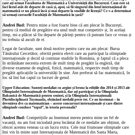
care ați urmat Facultatea de Matematică a Universității din București. Cum este să
faci liceul atât de departe de casă și, apoi, să fii singurul din lotul internațional de
matematică ce nu pleacă încă și mai departe la studiile de licență? Ce v-a determinat
să urmați cursurile Facultății de Matematică în țară?
Andrei Bud:
Pentru mine a fost foarte bine că am plecat în București,
pentru că mediul de pregătire era unul mult mai competitiv și, în același
timp, mi-a plăcut să fiu departe de părinți pentru că puteam face ce vreau și
nu trebuia să ascult de ei.
Legat de facultate, sunt două motive pentru care nu am plecat: Bursa
Tânărului Cercetător, oferită pentru elevii care au participat la olimpiade
internaționale și decid să continue studiile în România, și faptul că a pleca
în străinătate necesita extrem de mult timp de pregătit la engleză, dat
diverse examene de engleză, fizică, matematică, respectiv mult timp de
pregătit aplicațiile la universități în sine. Am preferat să fac matematică, în
loc să îmi bat capul cu lucruri de genul.
Upper Education: Sunteți medaliat cu argint și bronz la edițiile din 2014 și 2013 ale
Olimpiadei Internaționale de Matematică, dar ați participat și la Olimpiada
Balcanică de Matematică pentru seniori, și la Olimpiada Internațională
Pluridisciplinară Tuymaada, obținând medalii peste tot. Ce au însemnat – în
devenirea dvs ca matematician – aceste concursuri internaționale și care dintre
olimpiade conduce “topul”, în istoria personală?
Andrei Bud:
Competițiile au însemnat mereu pentru mine un fel de
vacanță, nu am fost niciodată prea încântat de ce medalie am obținut, de
obicei acestea veneau ca un lucru extra. Cele mai frumoase olimpiade care
îmi vin în minte sunt Internaționala de Matematică din Santa Marta,