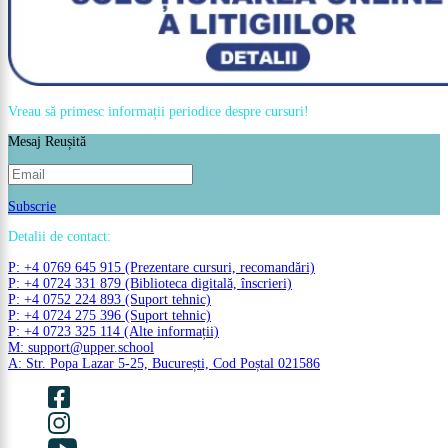
Vreau să primesc informații periodice despre cursuri!
Mesaj Reușită
Subscrie
Detalii de contact:
P: +4 0769 645 915 (Prezentare cursuri, recomandări)
P: +4 0724 331 879 (Biblioteca digitală, înscrieri)
P: +4 0752 224 893 (Suport tehnic)
P: +4 0724 275 396 (Suport tehnic)
P: +4 0723 325 114 (Alte informații)
M: support@upper.school
A: Str. Popa Lazar 5-25, București, Cod Poștal 021586