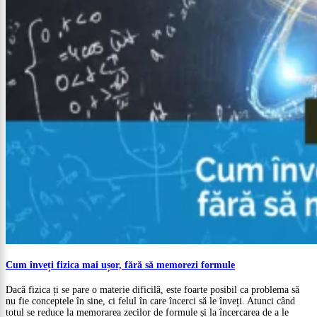
Cum înveți fizica mai ușor, fără să memorezi formule
Dacă fizica ți se pare o materie dificilă, este foarte posibil ca problema să
nu fie conceptele în sine, ci felul în care încerci să le înveți. Atunci când
totul se reduce la memorarea zecilor de formule și la încercarea de a le