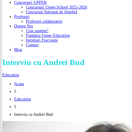
Concursuri UPPER
Concursuri Upper.School 2025-2026
Concursul Național de Algebră
Profesori
Profesori colaboratori
Despre Noi
Cine suntem?
Fundația Upper Education
Intrebari Frecvente
Contact
Blog
Interviu cu Andrei Bud
Education
Acasa
5
Education
5
Interviu cu Andrei Bud