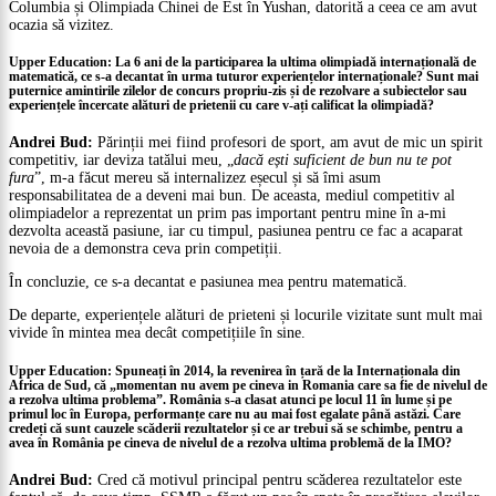
Columbia și Olimpiada Chinei de Est în Yushan, datorită a ceea ce am avut
ocazia să vizitez.
Upper Education: La 6 ani de la participarea la ultima olimpiadă internațională de
matematică, ce s-a decantat în urma tuturor experiențelor internaționale? Sunt mai
puternice amintirile zilelor de concurs propriu-zis și de rezolvare a subiectelor sau
experiențele încercate alături de prietenii cu care v-ați calificat la olimpiadă?
Andrei Bud:
Părinții mei fiind profesori de sport, am avut de mic un spirit
competitiv, iar deviza tatălui meu, „
dacă ești suficient de bun nu te pot
fura
”, m-a făcut mereu să internalizez eșecul și să îmi asum
responsabilitatea de a deveni mai bun. De aceasta, mediul competitiv al
olimpiadelor a reprezentat un prim pas important pentru mine în a-mi
dezvolta această pasiune, iar cu timpul, pasiunea pentru ce fac a acaparat
nevoia de a demonstra ceva prin competiții.
În concluzie, ce s-a decantat e pasiunea mea pentru matematică.
De departe, experiențele alături de prieteni și locurile vizitate sunt mult mai
vivide în mintea mea decât competițiile în sine.
Upper Education: Spuneați în 2014, la revenirea în țară de la Internaționala din
Africa de Sud, că „momentan nu avem pe cineva in Romania care sa fie de nivelul de
a rezolva ultima problema”. România s-a clasat atunci pe locul 11 în lume și pe
primul loc în Europa, performanțe care nu au mai fost egalate până astăzi. Care
credeți că sunt cauzele scăderii rezultatelor și ce ar trebui să se schimbe, pentru a
avea în România pe cineva de nivelul de a rezolva ultima problemă de la IMO?
Andrei Bud:
Cred că motivul principal pentru scăderea rezultatelor este