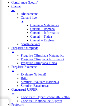
Contul meu (Login)
Cursuri
▲
Abonamente
Cursuri live
▲
Cursuri – Matematica
Cursuri – Romana
Cursuri – Informatica
Cursuri – Fizica
Cursuri – Engleza
Școala de vară
Pregătire Olimpiade
▲
Pregatire Olimpiada Matematica
Pregatire Olimpiadă Informatică
Pregatire Olimpiada Fizica
Pregătire Examene
▲
Evaluare Natională
BAC
Simulări Evaluare Natională
Simulări Bacalaureat
Concursuri UPPER
▲
Concursuri Upper.School 2025-2026
Concursul Național de Algebră
→
Profesori