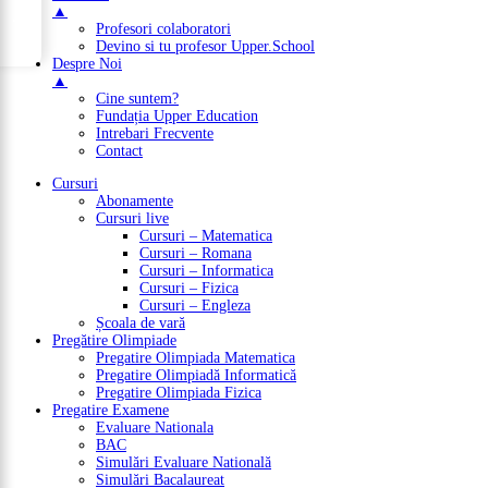
Cuprins
▲
Profesori colaboratori
Devino si tu profesor Upper.School
Despre Noi
▲
Cine suntem?
Fundația Upper Education
Intrebari Frecvente
Contact
Cursuri
Abonamente
Cursuri live
Cursuri – Matematica
Cursuri – Romana
Cursuri – Informatica
Cursuri – Fizica
Cursuri – Engleza
Școala de vară
Pregătire Olimpiade
Pregatire Olimpiada Matematica
Pregatire Olimpiadă Informatică
Pregatire Olimpiada Fizica
Pregatire Examene
Evaluare Nationala
BAC
Simulări Evaluare Natională
Simulări Bacalaureat