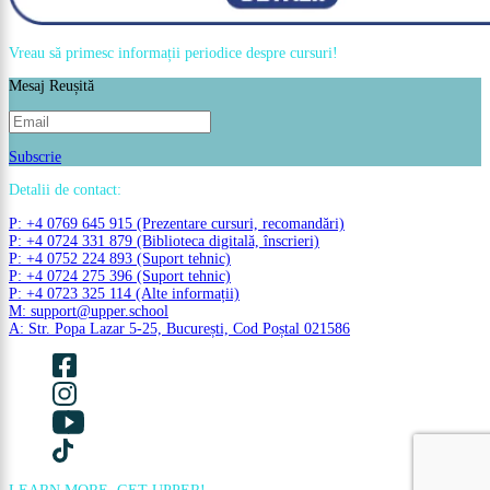
Vreau să primesc informații periodice despre cursuri!
Mesaj Reușită
Subscrie
Detalii de contact:
P: +4 0769 645 915 (Prezentare cursuri, recomandări)
P: +4 0724 331 879 (Biblioteca digitală, înscrieri)
P: +4 0752 224 893 (Suport tehnic)
P: +4 0724 275 396 (Suport tehnic)
P: +4 0723 325 114 (Alte informații)
M: support@upper.school
A: Str. Popa Lazar 5-25, București, Cod Poștal 021586