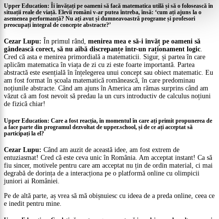
Upper Education: Îi învățați pe oameni să facă matematica utilă și să o folosească în
situații reale de viață. Elevii români v-ar putea întreba, însă: ‘cum ați ajuns la o
asemenea performanță? Nu ați avut și dumneavoastră programe și profesori
preocupați integral de concepte abstracte?’
Cezar Lupu:
În primul rând,
menirea mea e să-i învăț pe oameni să
gândească corect, să nu aibă discrepanțe într-un raționament logic
.
Cred că asta e menirea primordială a matematicii. Sigur, și partea în care
aplicăm matematica în viața de zi cu zi este foarte importantă. Partea
abstractă este esențială în înțelegerea unui concept sau obiect matematic. Eu
am fost format în școala matematică românească, în care predominau
noțiunile abstracte. Când am ajuns în America am rămas surprins când am
văzut că am fost nevoit să predau la un curs introductiv de calculus noțiuni
de fizică chiar!
Upper Education: Care a fost reacția, în momentul în care ați primit propunerea de
a face parte din programul dezvoltat de upper.school, și de ce ați acceptat să
participați la el?
Cezar Lupu:
Când am auzit de această idee, am fost extrem de
entuziasmat! Cred că este ceva unic în România. Am acceptat instant! Ca să
fiu sincer, motivele pentru care am acceptat nu țin de ordin material, ci mai
degrabă de dorința de a interacționa pe o platformă online cu olimpicii
juniori ai României.
Pe de altă parte, aș vrea să mă obișnuiesc cu ideea de a preda online, ceea ce
e inedit pentru mine.