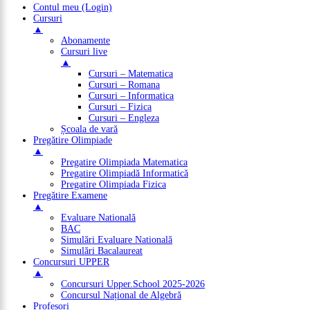
Contul meu (Login)
Cursuri
▲
Abonamente
Cursuri live
▲
Cursuri – Matematica
Cursuri – Romana
Cursuri – Informatica
Cursuri – Fizica
Cursuri – Engleza
Școala de vară
Pregătire Olimpiade
▲
Pregatire Olimpiada Matematica
Pregatire Olimpiadă Informatică
Pregatire Olimpiada Fizica
Pregătire Examene
▲
Evaluare Natională
BAC
Simulări Evaluare Natională
Simulări Bacalaureat
Concursuri UPPER
▲
Concursuri Upper.School 2025-2026
Concursul Național de Algebră
Profesori