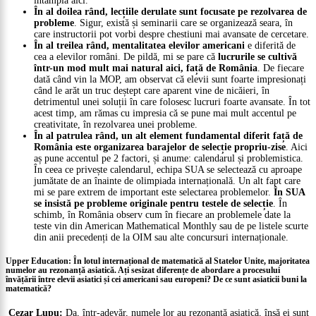
întâmplă aici.
În al doilea rând,
lecțiile derulate sunt focusate pe rezolvarea de
probleme
. Sigur, există și seminarii care se organizează seara, în
care instructorii pot vorbi despre chestiuni mai avansate de cercetare.
În al treilea rând, mentalitatea elevilor americani
e diferită de
cea a elevilor români. De pildă, mi se pare că
lucrurile se cultivă
într-un mod mult mai natural aici, față de România
. De fiecare
dată când vin la MOP, am observat că elevii sunt foarte impresionați
când le arăt un truc deștept care aparent vine de nicăieri, în
detrimentul unei soluții în care folosesc lucruri foarte avansate. În tot
acest timp, am rămas cu impresia că se pune mai mult accentul pe
creativitate, în rezolvarea unei probleme.
În al patrulea rând, un alt element fundamental diferit față de
România este organizarea barajelor de selecție propriu-zise
. Aici
aș pune accentul pe 2 factori, și anume: calendarul și problemistica.
În ceea ce privește calendarul, echipa SUA se selectează cu aproape
jumătate de an înainte de olimpiada internațională. Un alt fapt care
mi se pare extrem de important este selectarea problemelor.
În SUA
se insistă pe probleme originale pentru testele de selecție
. În
schimb, în România observ cum în fiecare an problemele date la
teste vin din American Mathematical Monthly sau de pe listele scurte
din anii precedenți de la OIM sau alte concursuri internaționale.
Upper Education: În lotul internațional de matematică al Statelor Unite, majoritatea
numelor au rezonanță asiatică. Ați sesizat diferențe de abordare a procesului
învățării între elevii asiatici și cei americani sau europeni? De ce sunt asiaticii buni la
matematică?
Cezar Lupu:
Da, într-adevăr, numele lor au rezonanță asiatică, însă ei sunt