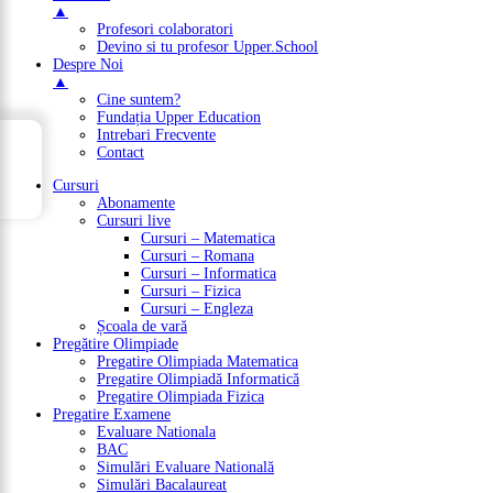
▲
Profesori colaboratori
Devino si tu profesor Upper.School
Despre Noi
▲
Cine suntem?
Fundația Upper Education
Intrebari Frecvente
→
Contact
Cuprins
Cursuri
Abonamente
Cursuri live
Cursuri – Matematica
Cursuri – Romana
Cursuri – Informatica
Cursuri – Fizica
Cursuri – Engleza
Școala de vară
Pregătire Olimpiade
Pregatire Olimpiada Matematica
Pregatire Olimpiadă Informatică
Pregatire Olimpiada Fizica
Pregatire Examene
Evaluare Nationala
BAC
Simulări Evaluare Natională
Simulări Bacalaureat