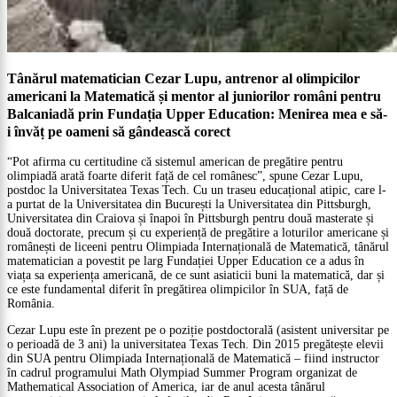
Tânărul matematician Cezar Lupu, antrenor al olimpicilor
americani la Matematică și mentor al juniorilor români pentru
Balcaniadă prin Fundația Upper Education: Menirea mea e să-
i învăț pe oameni să gândească corect
“Pot afirma cu certitudine că sistemul american de pregătire pentru
olimpiadă arată foarte diferit față de cel românesc”, spune Cezar Lupu,
postdoc la Universitatea Texas Tech. Cu un traseu educațional atipic, care l-
a purtat de la Universitatea din București la Universitatea din Pittsburgh,
Universitatea din Craiova și înapoi în Pittsburgh pentru două masterate și
două doctorate, precum și cu experiență de pregătire a loturilor americane și
românești de liceeni pentru Olimpiada Internațională de Matematică, tânărul
matematician a povestit pe larg Fundației Upper Education ce a adus în
viața sa experiența americană, de ce sunt asiaticii buni la matematică, dar și
ce este fundamental diferit în pregătirea olimpicilor în SUA, față de
România.
Cezar Lupu este în prezent pe o poziție postdoctorală (asistent universitar pe
o perioadă de 3 ani) la universitatea Texas Tech. Din 2015 pregătește elevii
din SUA pentru Olimpiada Internațională de Matematică – fiind instructor
în cadrul programului Math Olympiad Summer Program organizat de
Mathematical Association of America, iar de anul acesta tânărul