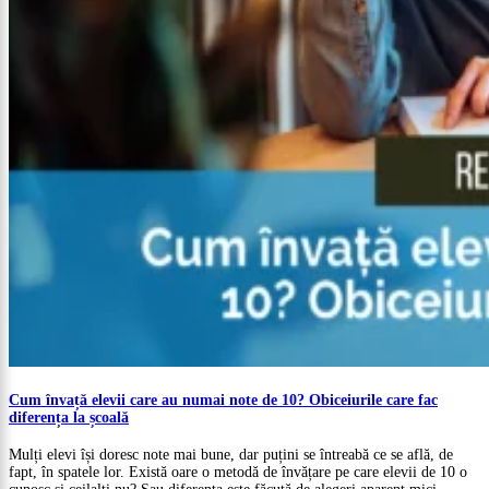
Cum învață elevii care au numai note de 10? Obiceiurile care fac
diferența la școală
Mulți elevi își doresc note mai bune, dar puțini se întreabă ce se află, de
fapt, în spatele lor. Există oare o metodă de învățare pe care elevii de 10 o