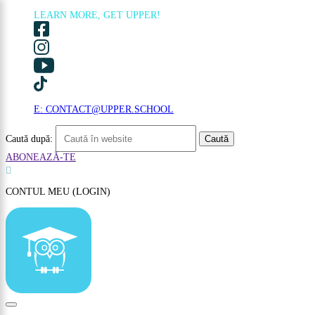
LEARN MORE, GET UPPER!
×
E: CONTACT@UPPER.SCHOOL
Caută după:
ABONEAZĂ-TE

CONTUL MEU (LOGIN)