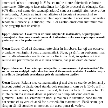
americani, născuți, crescuți în SUA, cu multe dintre obiceiurile culturale
americane. Diferența o face atitudinea lor față de procesul de educație. Cam
90% dintre cei nume de rezonanță asiatică sunt așa numiții „
first generation
immigrants
„. Aceștia au încă mentalitatea că trebuie să reușească să se
distingă cumva, iar școala reprezintă o oportunitate în acest sens. Tot același
fenomen îl observ și la studenții mei. Cei asiatici-americani sunt mult mai
bine pregătiți față de ceilalți.
Upper Education: Ca antrenor de tineri sclipitori la matematică, ne puteți spune
dacă ați identificat un element comun al elevilor/studenților care împărtășesc această
pasiune și care fac performanță?
Cezar Lupu:
Cred că răspunsul este chiar în întrebare. La toți am observat
o pasiune nemărginită pentru matematică. Sigur, ca să fii un performer mai
sunt și alte elemente care țin de natura fiecăruia. Însă, în spatele oricărei
reușite sau performanțe stă o muncă titanică, dar și un dram de noroc.
Upper Education: Cum a început relația dintre dumneavoastră și matematică? Un
secret pe care mulți părinți și tineri ar vrea să îl cunoască, mai ales că vorbim despre
una dintre disciplinele considerate grele de majoritatea copiilor.
Cezar Lupu:
Relația mea cu matematica și mai ales cu cea de perfomanță a
început destul de târziu după standardele românești, cam pe la 15-16 ani! În
ceea ce mă privește, totul a venit natural, fără să mă forțez în vreun fel. Țin
minte că nu mă interesa deloc să particip la olimpiade când eram în
gimnaziu. Totul s-a schimbat în liceu și mai ales în facultate, când mi-am
dat seama că aș vrea chiar să fac o carieră din matematică. Până acum, pot
să spun că mă consider un norocos din acest punct de vedere.