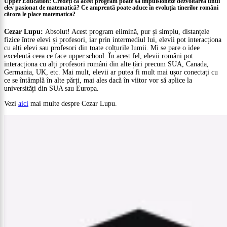
Upper Education: Credeți că acest program poate să impulsioneze dezvoltarea unui
elev pasionat de matematică? Ce amprentă poate aduce în evoluția tinerilor români
cărora le place matematica?
Cezar Lupu:
Absolut! Acest program elimină, pur și simplu, distanțele
fizice între elevi și profesori, iar prin intermediul lui, elevii pot interacționa
cu alți elevi sau profesori din toate colțurile lumii. Mi se pare o idee
excelentă ceea ce face upper.school. În acest fel, elevii români pot
interacționa cu alți profesori români din alte țări precum SUA, Canada,
Germania, UK, etc. Mai mult, elevii ar putea fi mult mai ușor conectați cu
ce se întâmplă în alte părți, mai ales dacă în viitor vor să aplice la
universități din SUA sau Europa.
Vezi
aici
mai multe despre Cezar Lupu.