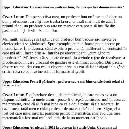
Upper Education: Ce înseamnă un profesor bun, din perspectiva dumneavoastră?
Cezar Lupu:
Din perspectiva mea, un profesor bun nu înseamnă doar un
bun profesionist care își face treaba la ore, ci mult mai mult de atât. În
primul rând, un profesor bun este un mentor care poate să insufle din
pasiunea lui și elevilor/studenților.
Mai mult, aș adăuga și faptul că un profesor bun trebuie să-i învețe pe
elevi/studenți să gândească. Spre exemplu, eu pun foarte puțin accent pe
memorizare. Întotdeauna, când explic o problemă, indiferent de contextul în
care mă aflu, încep prin a-i întreba pe elevi/studenți „cum gândim
problema?”. Mă feresc cât se poate de mult în a vinde rețete de rezolvare a
problemelor în care procesul de gândire este eliminat complet. Din păcate,
observ tot mai des cum mulți elevi/studenți nu vor să fie instigați în a gândi
critic, ceea ce contravine rolului formator al școlii.
Upper Education: Poate fi părintele – profesor sau e mai bine ca cele două roluri să
fie separate?
Cezar Lupu:
E o întrebare destul de complicată, la care nu aș avea un
răspuns definitiv. În unele cazuri, poate fi o rețetă de succes, însă în ceea ce
mă privește, cred că ar fi mai bine ca cele două roluri să fie separate. În
cazul meu, tatăl meu e chiar profesor de matematică de liceu. Sigur, el a
fost cel care mi-a insuflat pasiunea pentru matematică, însă evoluția mea
matematică a fost mai mult solitară, de la un moment dat încolo.
Upper Education: Ați plecat în 2012 la doctorat în Statele Unite. Ce anume ați