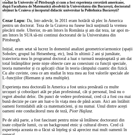
studiat la University of Pittsburgh și cum a fost experiența cercetării americane,
după Facultatea de Matematică absolvită la Universitatea din București, doctoratul
obținut la Craiova și începutul didactic universitar la Politehnica București?
Cezar Lupu:
Da, într-adevăr, în 2011 eram hotărât să plec în America
pentru un doctorat. Teza de la Craiova nu fusese încă susținută la vremea
plecării mele. Ulterior, m-am întors în România și am dat teza, iar apoi m-
am întors în SUA să-mi continui doctoratul de la Universitatea din
Pittsburgh.
Inițial, eram setat să lucrez în domeniul analizei geometrice/armonice (spații
Sobolev, grupul lui Heisenberg, etc), însă în ultimii 2 ani și jumătate,
traiectoria mea în programul doctoral a luat o turnură neașteaptată și am dat
total întâmplător peste niște obiecte care au conexiuni cu funcții speciale,
teoria numerelor și cu aplicații chiar în teoria câmpului cuantic din fizică.
Cu alte cuvinte, ceea ce am studiat în teza mea au fost valorile speciale ale
L-funcțiilor (Riemann și zeta multiple).
Experiența mea doctorală în America a fost unica presărată cu multe
urcușuri și coborâșuri atât pe plan profesional, cât și personal, însă nu o
regret absolut deloc. Dn punct de vedere profesional, cred că a fost cea mai
bună decizie pe care am luat-o în viața mea de până acum. Aici am întâlnit
oameni formidabili atât ca matematicieni, și nu numai. Unul dintre acești
oameni este conducătorul meu de teză,
Piotr Hajlasz
.
Pe de altă parte, a fost fascinant pentru mine să întâlnesc doctoranzi din
toate colțurile lumii, cu un background etnic și cultural divers. Cred că
experiența aceasta m-a făcut să înțeleg și să apreciez mai mult oamenii în
general.