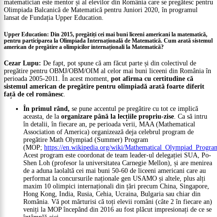
matematician este mentor și al elevilor din România care se pregătesc pentru
Olimpiada Balcanică de Matematică pentru Juniori 2020, în programul
lansat de Fundația Upper Education.
Upper Education: Din 2015, pregătiți cei mai buni liceeni americani la matematică,
pentru participarea la Olimpiada Internațională de Matematică. Cum arată sistemul
american de pregătire a olimpicilor internaționali la Matematică?
Cezar Lupu:
De fapt, pot spune că am făcut parte și din colectivul de
pregătire pentru OBMJ/OBM/OIM al celor mai buni liceeni din România în
perioada 2005-2011. În acest moment,
pot afirma cu certitudine că
sistemul american de pregătire pentru olimpiadă arată foarte diferit
față de cel românesc
.
În primul rând,
se pune accentul pe pregătire cu tot ce implică
aceasta, de la
organizare până la lecțiile propriu-zise
. Ca să intru
în detalii, în fiecare an, pe perioada verii, MAA (Mathematical
Association of America) organizează deja celebrul program de
pregătire Math Olympiad (Summer) Program
(MOP;
https://en.wikipedia.org/wiki/Mathematical_Olympiad_Progra
Acest program este coordonat de team leader-ul delegației SUA, Po-
Shen Loh (profesor la universitatea Carnegie Mellon), și are menirea
de a aduna laolaltă cei mai buni 50-60 de liceeni americani care au
performat la concursurile naționale gen USAMO și altele, plus alți
maxim 10 olimpici internaționali din țări precum China, Singapore,
Hong Kong, India, Rusia, Cehia, Ucraina, Bulgaria sau chiar din
România. Vă pot mărturisi că toți elevii români (câte 2 în fiecare an)
veniți la MOP începând din 2016 au fost plăcut impresionați de ce se