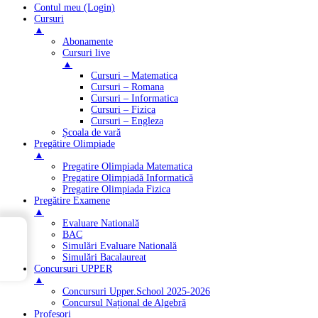
Contul meu (Login)
Cursuri
▲
Abonamente
Cursuri live
▲
Cursuri – Matematica
Cursuri – Romana
Cursuri – Informatica
Cursuri – Fizica
Cursuri – Engleza
Școala de vară
Pregătire Olimpiade
▲
Pregatire Olimpiada Matematica
Pregatire Olimpiadă Informatică
Pregatire Olimpiada Fizica
Pregătire Examene
▲
Evaluare Natională
→
BAC
Cuprins
Simulări Evaluare Natională
Simulări Bacalaureat
Concursuri UPPER
▲
Concursuri Upper.School 2025-2026
Concursul Național de Algebră
Profesori