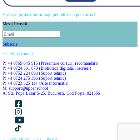
Vreau să primesc informații periodice despre cursuri!
Mesaj Reușită
Subscrie
Detalii de contact:
P: +4 0769 645 915 (Prezentare cursuri, recomandări)
P: +4 0724 331 879 (Biblioteca digitală, înscrieri)
P: +4 0752 224 893 (Suport tehnic)
P: +4 0724 275 396 (Suport tehnic)
P: +4 0723 325 114 (Alte informații)
M: support@upper.school
A: Str. Popa Lazar 5-25, București, Cod Poștal 021586
LEARN MORE, GET UPPER!