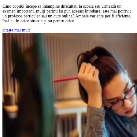
Când copilul începe să întâmpine dificultăți la școală sau urmează un
examen important, mulți părinți își pun aceeași întrebare: este mai potrivit
un profesor particular sau un curs online? Ambele variante pot fi eficiente,
însă nu în orice situație și nu pentru orice...
citește mai mult