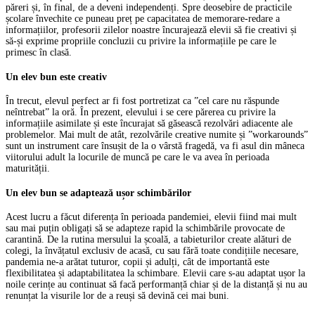
păreri și, în final, de a deveni independenți. Spre deosebire de practicile
școlare învechite ce puneau preț pe capacitatea de memorare-redare a
informațiilor, profesorii zilelor noastre încurajează elevii să fie creativi și
să-și exprime propriile concluzii cu privire la informațiile pe care le
primesc în clasă.
Un elev bun este creativ
În trecut, elevul perfect ar fi fost portretizat ca ”cel care nu răspunde
neîntrebat” la oră. În prezent, elevului i se cere părerea cu privire la
informațiile asimilate și este încurajat să găsească rezolvări adiacente ale
problemelor. Mai mult de atât, rezolvările creative numite și ”workarounds”
sunt un instrument care însușit de la o vârstă fragedă, va fi asul din mâneca
viitorului adult la locurile de muncă pe care le va avea în perioada
maturității.
Un elev bun se adaptează ușor schimbărilor
Acest lucru a făcut diferența în perioada pandemiei, elevii fiind mai mult
sau mai puțin obligați să se adapteze rapid la schimbările provocate de
carantină. De la rutina mersului la școală, a tabieturilor create alături de
colegi, la învățatul exclusiv de acasă, cu sau fără toate condițiile necesare,
pandemia ne-a arătat tuturor, copii și adulți, cât de importantă este
flexibilitatea și adaptabilitatea la schimbare. Elevii care s-au adaptat ușor la
noile cerințe au continuat să facă performanță chiar și de la distanță și nu au
renunțat la visurile lor de a reuși să devină cei mai buni.