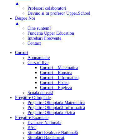
▲
Profesori colaboratori
Devino si tu profesor Upper.School
Despre Noi
▲
Cine suntem?
Fundația Upper Education
Intrebari Frecvente
Contact
Cursuri
Abonamente
Cursuri live
Cursuri – Matematica
Cursuri – Romana
Cursuri – Informatica
Cursuri – Fizica
Cursuri – Engleza
Școala de vară
Pregătire Olimpiade
Pregatire Olimpiada Matematica
Pregatire Olimpiadă Informatică
Pregatire Olimpiada Fizica
Pregatire Examene
Evaluare Nationala
BAC
Simulări Evaluare Natională
Simulări Bacalaureat