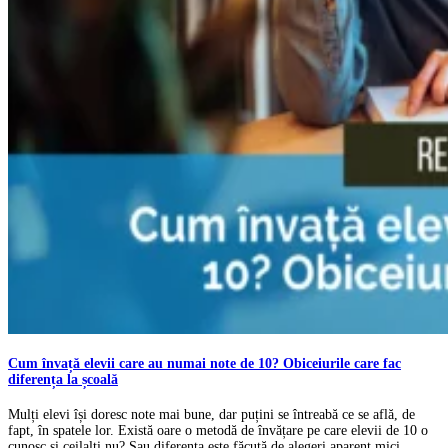
Cum învață elevii care au numai note de 10? Obiceiurile care fac
diferența la școală
Mulți elevi își doresc note mai bune, dar puțini se întreabă ce se află, de
fapt, în spatele lor. Există oare o metodă de învățare pe care elevii de 10 o
cunosc și ceilalți nu? Sau diferența este făcută de alegeri aparent mici,