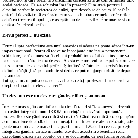
profesorilor și care prezintă o disciplină caracterizată de conformismul tipic
acelei perioade. Ce s-a schimbat însă în prezent? Cum arată portretul
elevului perfect în societatea de astăzi, spre deosebire de acum 10 ani? În
articolul de astăzi o să explorăm cum s-au schimbat cerințele profesorilor
odată cu trecerea timpului, ce așteptări au de la elevii zilelor noastre și cum
arată astăzi elevul perfect.
Elevul perfect… nu există
Drumul spre perfecțiune este unul anevoios și adesea ne poate aduce într-un
impas emoțional. Pentru că tot ce ne înconjoară este într-o permanentă
schimbare, perfecțiunea va fi cel mai probabil imposibil de atins și ne va
purta constant către teama de eșec. Acesta este motivul principal pentru care
nu susținem ideea elevului perfect. Știm însă că întotdeauna există lucruri
de îmbunătățit și că prin ambiție și dedicare putem ajunge oricât de departe
ne-am dori.
Totuși, cum am putea descrie elevul pe care toți profesorii l-ar considera
drept „cel mai bun elev al clasei?”
Un elev bun este un elev care gândește liber și autonom
În zilele noastre, în care informația circulă rapid și ”fake-news” a devenit
un cuvânt integrat în noul DOOM, o cerință cu adevărat importantă a
profesorilor este gândirea critică și creativă. Gândirea critică, concept apărut
acum mai bine de 2500 de ani în învățăturile filosofice ale lui Socrate, este
poate una dintre cele mai actuale practici în anul 2022. În ceea ce privește
integrarea gândirii critice în rândul elevilor, aceasta are beneficii reale,
dezvoltând capacitatea copiilor de a se documenta, de a-și forma propriile