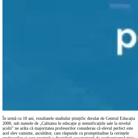
În urmă cu 10 ani, rezultatele studiului științific derulat de Centrul Educația
2000, sub numele de „Calitatea în educație și semnificațiile sale la nivelul
școlii” ne arăta că majoritatea profesorilor considerau că elevul perfect este
acel elev cuminte, ascultător, care răspunde cu promptitudine la cerințele