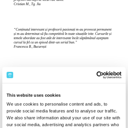
Cristian M., Tg. Jiu
“Conținutul interesant și profesorii pasionați m-au provocat permanent
și m-au determinat să fiu competitivă în toate situațiile ivite. Cursurile și
temele abordate au fost atât de interesante încât săptămânal așteptam
cursul la fel ca un episod dintr-un serial bun.”
Francesca B., București
“Ah, a trecut și al doilea an de cursuri. Parcă ieri mă uitam pe
înregistrarea cursului de inducție de pe 9 noiembrie 2019 și mă gândeam
la problema de evaluare ca să pot să intru în prima grupă. Timpul a
trecut repede și cursul acesta odată cu el. M-am maturizat cu el și a făcut
o parte foarte importantă din mine pe parcursul ultimilor 2 ani. Este un
curs competitiv și greu. Nu este pentru oricine, dar dacă ai dedicație și
This website uses cookies
voința, poți să-l duci până la capăt.”
Ionuț Gabriel S., București
We use cookies to personalise content and ads, to
provide social media features and to analyse our traffic.
We also share information about your use of our site with
our social media, advertising and analytics partners who
Mai multe idei cu care au rămas elevii noștri după cursurile de pregătire