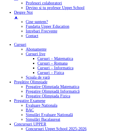
Profesori colaboratori
Devino si tu profesor Upper.School
Despre Noi
▲
Cine suntem?
Fundația Upper Education
Intrebari Frecvente
Contact
Cursuri
Abonamente
Cursuri live
Cursuri – Matematica
Cursuri – Romana
Cursuri – Informatica
Cursuri – Fizica
Școala de vară
Pregătire Olimpiade
Pregatire Olimpiada Matematica
Pregatire Olimpiadă Informatică
Pregatire Olimpiada Fizica
Pregatire Examene
Evaluare Nationala
BAC
Simulări Evaluare Natională
Simulări Bacalaureat
Concursuri UPPER
Concursuri Upper.School 2025-2026