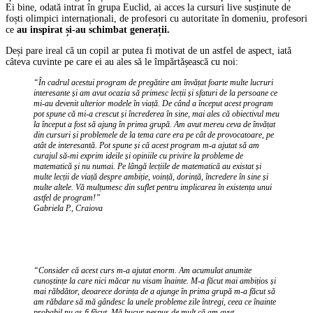
Ei bine, odată intrat în grupa Euclid, ai acces la cursuri live susținute de
foști olimpici internaționali, de profesori cu autoritate în domeniu, profesori
ce
au inspirat și-au schimbat generații.
Deși pare ireal că un copil ar putea fi motivat de un astfel de aspect, iată
câteva cuvinte pe care ei au ales să le împărtășească cu noi:
“În cadrul acestui program de pregătire am învățat foarte multe lucruri
interesante și am avut ocazia să primesc lecții și sfaturi de la persoane ce
mi-au devenit ulterior modele în viață. De când a început acest program
pot spune că mi-a crescut și încrederea în sine, mai ales că obiectivul meu
la început a fost să ajung în prima grupă. Am avut mereu ceva de învățat
din cursuri și problemele de la tema care era pe cât de provocatoare, pe
atât de interesantă. Pot spune și că acest program m-a ajutat să am
curajul să-mi exprim ideile și opiniile cu privire la probleme de
matematică și nu numai. Pe lângă lecțiile de matematică au existat și
multe lecții de viață despre ambiție, voință, dorință, încredere în sine și
multe altele. Vă mulțumesc din suflet pentru implicarea în existența unui
astfel de program!”
Gabriela P., Craiova
“Consider că acest curs m-a ajutat enorm. Am acumulat anumite
cunoștințe la care nici măcar nu visam înainte. M-a făcut mai ambițios și
mai răbdător, deoarece dorința de a ajunge în prima grupă m-a făcut să
am răbdare să mă gândesc la unele probleme zile întregi, ceea ce înainte
probabil nu aș fi făcut. Mă bucur nespus de mult că am avut