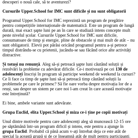
descoperi o nouă cale, să te aventurezi?
Cursurile Upper.School for IMC sunt dificile și nu sunt obligatorii
Programul Upper.School for IMC reprezintă un program de pregătire
pentru competițiile internaționale de matematică. Este un program de lungă
durată, mai exact șapte luni pe an în care se studiază intens concepte mult
peste nivelul școlar. Cursurile Upper.School for IMC sunt dificile,
consumatoare de timp și energie, pline de obstacole și mai mult de atât – nu
sunt obligatorii. Elevii pot părăsi oricând programul pentru a-și petrece
timpul distrându-se cu prietenii, jucându-se sau făcând orice alte activități
distractive.
Și totuși nu renunță
. Aleg să-și petreacă șapte luni căutând soluții și
rezolvări la probleme cu adevărat dificile. Ce-i motivează pe cei
130 de
adolescenți
înscriși în program să participe weekend de weekend la cursuri?
Ce îi face ca timp de șapte luni să-și petreacă timp căutând soluții la
problemele pe care le primesc? Să fie oare vorba despre motivația lor de a
reuși, sau despre un sistem pe care noi l-am creat în care această motivație
este întreținută?
Ei bine, ambele variante sunt adevărate.
Grupa Euclid, elita Upper.School și miza ce-i ține pe copii motivați
Unul dintre motivele pentru care adolescenți aleg să muncească 12-15 ore
pe săptămână într-un program dificil și intens, este pentru a ajunge în
grupa Euclid
. Probabil că până acum v-ați întrebat deja ce este atât de
special la această grupă și de ce înseamnă atât de mult pentru participanți.