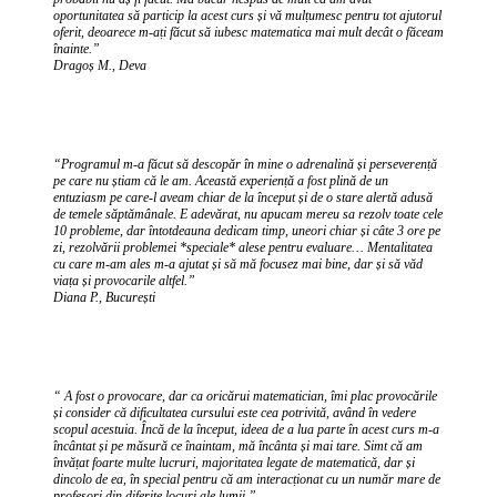
oportunitatea să particip la acest curs și vă mulțumesc pentru tot ajutorul
oferit, deoarece m-ați făcut să iubesc matematica mai mult decât o făceam
înainte.”
Dragoș M., Deva
“Programul m-a făcut să descopăr în mine o adrenalină și perseverență
pe care nu știam că le am. Această experiență a fost plină de un
entuziasm pe care-l aveam chiar de la început și de o stare alertă adusă
de temele săptămânale. E adevărat, nu apucam mereu sa rezolv toate cele
10 probleme, dar întotdeauna dedicam timp, uneori chiar și câte 3 ore pe
zi, rezolvării problemei *speciale* alese pentru evaluare… Mentalitatea
cu care m-am ales m-a ajutat și să mă focusez mai bine, dar și să văd
viața și provocarile altfel.”
Diana P., București
“ A fost o provocare, dar ca oricărui matematician, îmi plac provocările
și consider că dificultatea cursului este cea potrivită, având în vedere
scopul acestuia. Încă de la început, ideea de a lua parte în acest curs m-a
încântat și pe măsură ce înaintam, mă încânta și mai tare. Simt că am
învățat foarte multe lucruri, majoritatea legate de matematică, dar și
dincolo de ea, în special pentru că am interacționat cu un număr mare de
profesori din diferite locuri ale lumii.”