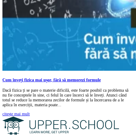
Cum înveți fizica mai ușor, fără să memorezi formule
Dacă fizica ți se pare o materie dificilă, este foarte posibil ca problema să
nu fie conceptele în sine, ci felul în care încerci să le înveți. Atunci când
totul se reduce la memorarea zecilor de formule și la încercarea de a le
aplica în exerciții, materia poate...
citește mai mult