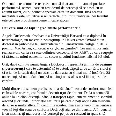
O mentalitate comună este aceea cum că doar anumiți oameni pot face
performanță, oameni care au fost destul de norocoși să se nască cu un
anumit talent, cu o înclinație specială către un domeniu. Însă această
mentalitate este limitativă și nu reflectă întru totul realitatea. Nu talentul
este cel care propulsează oamenii către succes.
Dar care sunt de fapt ingredientele performanței?
Angela Duckworth, absolventă a Universității Harvard cu o diplomă în
neurobiologie, un master în neuroștiințe la Universitatea Oxford și un
doctorat în psihologie la Universitatea din Pennsylvania câștigă în 2013
premiul Mac Arthur, cunoscut și ca „bursa geniilor”. Cea mai importantă
realizare din cariera sa este definirea conceptului de „Grit”, cu care reușește
să răstoarne mitul oamenilor de succes și cultul fundamentalist al IQ-ului.
Grit, după cum l-a numit Angela Duckworth reprezintă un mix de
pasiune
și perseverență
care te determină să te autodepășești zi de zi, să te ridici și
să o iei de la capăt după un eșec, de data asta cu și mai multă hotărâre. Să
nu renunți, să nu te dai bătut, să nu simți oboseală sau să fii copleșit de
confort.
Mulți dintre noi suntem predispuși la a rămâne în zona de confort, mai ales
că în zilele noastre, confortul a devenit ușor de obținut. De la o comandă
online la un click distanță, până la transport rapid, entertainment disponibil
oricând și oriunde, informație nefiltrată pe care o poți obține din milioane
de surse și multe altele. În condițiile acestea, mai există vreo miză pentru a
vrea să ieși din zona de confort? Dacă poți ajunge din punctul A în punctul
B cu mașina, îți mai dorești să pornești pe jos cu rucsacul în spate și să