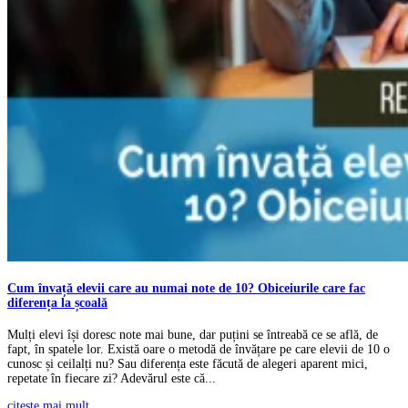
Cum învață elevii care au numai note de 10? Obiceiurile care fac
diferența la școală
Mulți elevi își doresc note mai bune, dar puțini se întreabă ce se află, de
fapt, în spatele lor. Există oare o metodă de învățare pe care elevii de 10 o
cunosc și ceilalți nu? Sau diferența este făcută de alegeri aparent mici,
repetate în fiecare zi? Adevărul este că...
citește mai mult