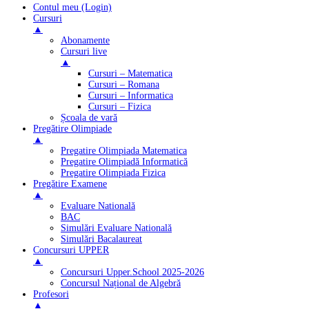
Contul meu (Login)
Cursuri
▲
Abonamente
Cursuri live
▲
Cursuri – Matematica
Cursuri – Romana
Cursuri – Informatica
Cursuri – Fizica
Școala de vară
Pregătire Olimpiade
▲
Pregatire Olimpiada Matematica
Pregatire Olimpiadă Informatică
Pregatire Olimpiada Fizica
Pregătire Examene
▲
Evaluare Natională
BAC
Simulări Evaluare Natională
Simulări Bacalaureat
Concursuri UPPER
▲
Concursuri Upper.School 2025-2026
Concursul Național de Algebră
Profesori
▲