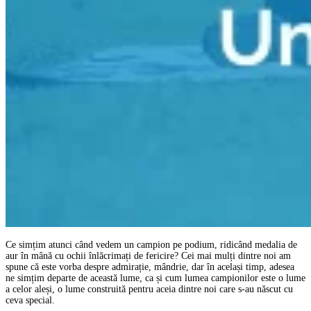
Ce simțim atunci când vedem un campion pe podium, ridicând medalia de
aur în mână cu ochii înlăcrimați de fericire? Cei mai mulți dintre noi am
spune că este vorba despre admirație, mândrie, dar în același timp, adesea
ne simțim departe de această lume, ca și cum lumea campionilor este o lume
a celor aleși, o lume construită pentru aceia dintre noi care s-au născut cu
ceva special.